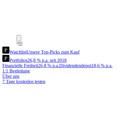
Watchlist
Unsere Top-Picks zum Kauf
Portfolios
26,8 % p.a. seit 2018
Finanzielle Freiheit
26,8 % p.a.
Dividendendepot
18,6 % p.a.
1:1 Begleitung
Über uns
7 Tage kostenlos testen