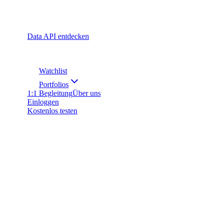
Data API entdecken
Watchlist
Portfolios
1:1 Begleitung
Über uns
Einloggen
Kostenlos testen