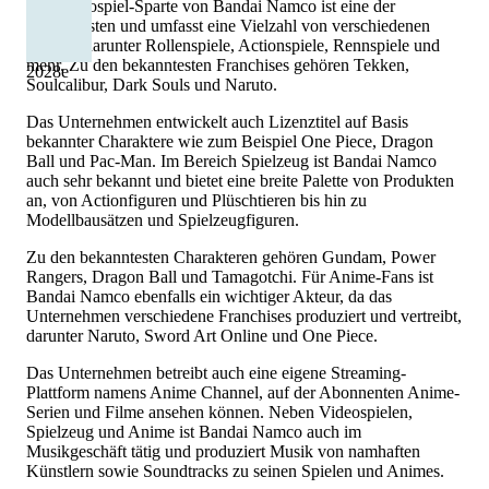
Die Videospiel-Sparte von Bandai Namco ist eine der
bekanntesten und umfasst eine Vielzahl von verschiedenen
Genres, darunter Rollenspiele, Actionspiele, Rennspiele und
mehr. Zu den bekanntesten Franchises gehören Tekken,
2028
e
Soulcalibur, Dark Souls und Naruto.
Das Unternehmen entwickelt auch Lizenztitel auf Basis
bekannter Charaktere wie zum Beispiel One Piece, Dragon
Ball und Pac-Man. Im Bereich Spielzeug ist Bandai Namco
auch sehr bekannt und bietet eine breite Palette von Produkten
an, von Actionfiguren und Plüschtieren bis hin zu
Modellbausätzen und Spielzeugfiguren.
Zu den bekanntesten Charakteren gehören Gundam, Power
Rangers, Dragon Ball und Tamagotchi. Für Anime-Fans ist
Bandai Namco ebenfalls ein wichtiger Akteur, da das
Unternehmen verschiedene Franchises produziert und vertreibt,
darunter Naruto, Sword Art Online und One Piece.
Das Unternehmen betreibt auch eine eigene Streaming-
Plattform namens Anime Channel, auf der Abonnenten Anime-
Serien und Filme ansehen können. Neben Videospielen,
Spielzeug und Anime ist Bandai Namco auch im
Musikgeschäft tätig und produziert Musik von namhaften
Künstlern sowie Soundtracks zu seinen Spielen und Animes.