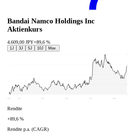
Bandai Namco Holdings Inc
Aktienkurs
4.609,00
JPY
+89,6 %
1J
3J
5J
10J
Max.
5.505
4.728
3.950
3.173
2.395
2021
2022
2023
2024
2025
2026
Rendite
+89,6 %
Rendite p.a. (CAGR)