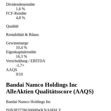
Dividendenrendite
1,6 %
FCF-Rendite
4,8 %
Qualität
Rentabilität & Bilanz
Gewinnmarge
10,4 %
Eigenkapitalrendite
16,3 %
Verschuldung / EBITDA
-1,7×
AAQS
9/10
Bandai Namco Holdings Inc
AlleAktien Qualitätsscore (AAQS)
Bandai Namco Holdings Inc
ISIN
JP3778630008
WKN
A0F6LZ