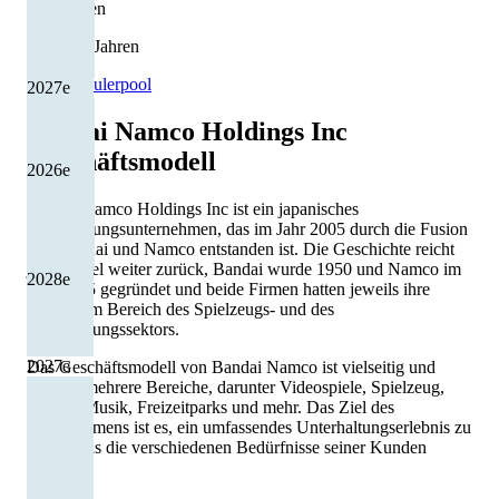
Kürzungen
5 von 13 Jahren
Quelle: Eulerpool
2027
e
Bandai Namco Holdings Inc
Geschäftsmodell
2026
e
Bandai Namco Holdings Inc ist ein japanisches
Unterhaltungsunternehmen, das im Jahr 2005 durch die Fusion
von Bandai und Namco entstanden ist. Die Geschichte reicht
jedoch viel weiter zurück, Bandai wurde 1950 und Namco im
2028
e
Jahr 1955 gegründet und beide Firmen hatten jeweils ihre
Stärken im Bereich des Spielzeugs- und des
Unterhaltungssektors.
2027
e
Das Geschäftsmodell von Bandai Namco ist vielseitig und
umfasst mehrere Bereiche, darunter Videospiele, Spielzeug,
Anime, Musik, Freizeitparks und mehr. Das Ziel des
Unternehmens ist es, ein umfassendes Unterhaltungserlebnis zu
bieten, das die verschiedenen Bedürfnisse seiner Kunden
anspricht.