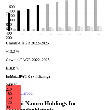
1.600
1.400
1.200
1.000
800
600
400
2022
2023
2024
2025
2026
e
2027
e
2028
e
2029
e
2030
e
2031
e
200
Umsatz-CAGR 2022–2025
+13,2 %
Gewinn-CAGR 2022–2025
+19,2 %
EBIT
Umsatz-CAGR (Schätzung)
in Mrd. JPY
+4,8 %
240
210
Quelle: Eulerpool
180
150
Bandai Namco Holdings Inc
120
90