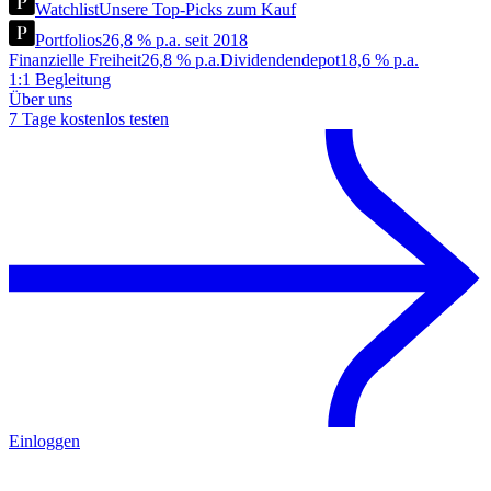
Watchlist
Unsere Top-Picks zum Kauf
Portfolios
26,8 % p.a. seit 2018
Finanzielle Freiheit
26,8 % p.a.
Dividendendepot
18,6 % p.a.
1:1 Begleitung
Über uns
7 Tage kostenlos testen
Einloggen