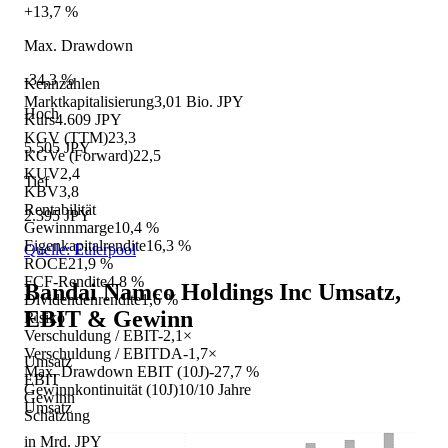
+13,7 %
Max. Drawdown
-34,3 %
Kennzahlen
Marktkapitalisierung
3,01 Bio. JPY
Hoch
Kurs
4.609 JPY
KGV (TTM)
23,3
5.505 JPY
KGVe (Forward)
22,5
KUV
2,4
Tief
KBV
3,8
Rentabilität
2.395 JPY
Gewinnmarge
10,4 %
Eigenkapitalrendite
16,3 %
Quelle: Eulerpool
ROCE
21,9 %
FCF-Rendite
4,8 %
Bandai Namco Holdings Inc
Umsatz,
Dividendenrendite
1,6 %
EBIT & Gewinn
Risiko
Verschuldung / EBIT
-2,1×
Verschuldung / EBITDA
-1,7×
Umsatz
Max. Drawdown EBIT (10J)
-27,7 %
EBIT
Gewinnkontinuität (10J)
10/10 Jahre
Gewinn
Umsatz
Schätzung
in Mrd. JPY