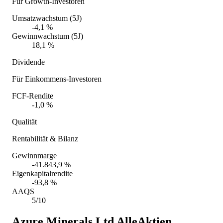
Für Growth-Investoren
Umsatzwachstum (5J)
-4,1 %
Gewinnwachstum (5J)
18,1 %
Dividende
Für Einkommens-Investoren
FCF-Rendite
-1,0 %
Qualität
Rentabilität & Bilanz
Gewinnmarge
-41.843,9 %
Eigenkapitalrendite
-93,8 %
AAQS
5/10
Azure Minerals Ltd
AlleAktien