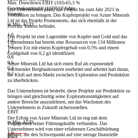
Max. Drawdown EBIT (10J)
-65,3 %
Gewinnkontinuität (10J)
0/10 Jahre
Das Unternehmen plant, das Projekt bis zum Jahr 2021 in
Umsatz
Produktion zu bringen. Das Kupferprojekt von Azure Minerals
Ltd ist das Projekt Promontorio, das sich ebenfalls in der
in Mio. AUD
Provinz Sonora befindet.
1,6
Das Projekt ist eine Lagerstätte von Kupfer und Gold und das
1,4
Unternehmen hat bereits eine Ressourcen von 134 Millionen
1,2
Tonnen Erz mit einem Kupfergehalt von 0,5% und einem
1
Goldgehalt von 0,2 g/t identifiziert.
0,8
0,6
Azure Minerals Ltd hat sich einen Ruf als exponentiell
0,4
wachsender Bergbaukonzern erarbeitet und arbeitet hart daran,
0,2
die Kluft auf dem Markt zwischen Exploration und Produktion
zu überbrücken.
Das Unternehmen ist bestrebt, diese Projekte zur Produktion zu
bringen und gleichzeitig seine Explorationstätigkeiten auf
andere Bereiche auszudehnen, um das Wachstum des
Unternehmens in Zukunft sicherzustellen.
EBIT
Der Erfolg von Azure Minerals Ltd ist eng mit dem
in Mio. AUD
Engagement seiner Führungskräfte verbunden. Das
Unternehmen wird von einer erfahrenen Geschäftsleitung
1,6
geführt, die den Schwerpunkt auf eine strenge finanzielle
2024