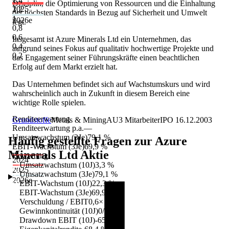
1,4
Disziplin, die Optimierung von Ressourcen und die Einhaltung
2025
1,2
der höchsten Standards in Bezug auf Sicherheit und Umwelt
1
2026
e
legt.
0,8
0,6
Insgesamt ist Azure Minerals Ltd ein Unternehmen, das
0,4
aufgrund seines Fokus auf qualitativ hochwertige Projekte und
0,2
das Engagement seiner Führungskräfte einen beachtlichen
Erfolg auf dem Markt erzielt hat.
Das Unternehmen befindet sich auf Wachstumskurs und wird
wahrscheinlich auch in Zukunft in diesem Bereich eine
wichtige Rolle spielen.
Renditeerwartung
Grundstoffe
Metals & Mining
AU
3
Mitarbeiter
IPO
16.12.2003
Renditeerwartung p.a.
—
Umsatzwachstum (3Je)
79,1 %
Häufig gestellte Fragen zur
Azure
EBIT-Wachstum (3Je)
69,9 %
Minerals Ltd
Aktie
Bewertung
2024
Umsatzwachstum (10J)
3,3 %
2025
Umsatzwachstum (3Je)
79,1 %
2026
e
EBIT-Wachstum (10J)
22,3 %
EBIT-Wachstum (3Je)
69,9 %
Verschuldung / EBIT
0,6×
Gewinnkontinuität (10J)
0/10
Drawdown EBIT (10J)
-65,3 %