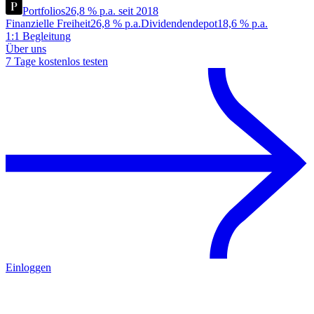
Portfolios
26,8 % p.a. seit 2018
Finanzielle Freiheit
26,8 % p.a.
Dividendendepot
18,6 % p.a.
1:1 Begleitung
Über uns
7 Tage kostenlos testen
Einloggen