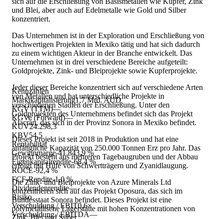
sich auf die Erschließung von Basismetallen wie Kupfer, Zink
und Blei, aber auch auf Edelmetalle wie Gold und Silber
konzentriert.
Das Unternehmen ist in der Exploration und Erschließung von
hochwertigen Projekten in Mexiko tätig und hat sich dadurch
zu einem wichtigen Akteur in der Branche entwickelt. Das
Unternehmen ist in drei verschiedene Bereiche aufgeteilt:
Goldprojekte, Zink- und Bleiprojekte sowie Kupferprojekte.
Jeder dieser Bereiche konzentriert sich auf verschiedene Arten
Kennzahlen
von Metallen und hat unterschiedliche Projekte in
Marktkapitalisierung
1,7 Mrd. AUD
verschiedenen Stadien der Erschließung. Unter den
KGV (TTM)
—
Goldprojekten des Unternehmens befindet sich das Projekt
KGVe (Forward)
—
Alacrán, das sich in der Provinz Sonora in Mexiko befindet.
KUV
24.298,3
KBV
54,5
Dieses Projekt ist seit 2018 in Produktion und hat eine
Rentabilität
anfängliche Kapazität von 250.000 Tonnen Erz pro Jahr. Das
Gewinnmarge
-41.843,9 %
Projekt besteht aus mehreren Tagebaugruben und der Abbau
Eigenkapitalrendite
-68,4 %
erfolgt mit Hilfe von Schwertträgern und Zyanidlaugung.
ROCE
-92,4 %
FCF-Rendite
-1,0 %
Die Zink- und Bleiprojekte von Azure Minerals Ltd
Dividendenrendite
—
konzentrieren sich auf das Projekt Oposura, das sich im
Risiko
Bundesstaat Sonora befindet. Dieses Projekt ist eine
Verschuldung / EBIT
0,6×
polymetallische Lagerstätte mit hohen Konzentrationen von
Verschuldung / EBITDA
—
Zink, Blei und Silber.