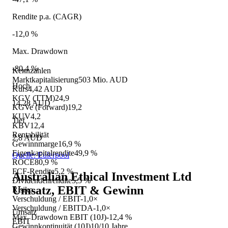
Rendite p.a. (CAGR)
-12,0 %
Max. Drawdown
-80,4 %
Kennzahlen
Marktkapitalisierung
503 Mio. AUD
Hoch
Kurs
4,42 AUD
KGV (TTM)
24,9
14,28 AUD
KGVe (Forward)
19,2
KUV
4,2
Tief
KBV
12,4
Rentabilität
2,8 AUD
Gewinnmarge
16,9 %
Eigenkapitalrendite
49,9 %
Quelle: Eulerpool
ROCE
80,9 %
FCF-Rendite
5,2 %
Australian Ethical Investment Ltd
Dividendenrendite
5,5 %
Umsatz, EBIT & Gewinn
Risiko
Verschuldung / EBIT
-1,0×
Verschuldung / EBITDA
-1,0×
Umsatz
Max. Drawdown EBIT (10J)
-12,4 %
EBIT
Gewinnkontinuität (10J)
10/10 Jahre