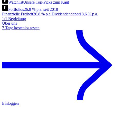
Watchlist
Unsere Top-Picks zum Kauf
Portfolios
26,8 % p.a. seit 2018
Finanzielle Freiheit
26,8 % p.a.
Dividendendepot
18,6 % p.a.
1:1 Begleitung
Über uns
7 Tage kostenlos testen
Einloggen