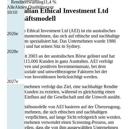
Renditeerwartung
11,4 %
AlleAktien Qualitätsscore
Australian Ethical Investment Ltd
10
/10
Geschäftsmodell
Australian Ethical Investment Ltd (AEI) ist ein australisches
2026
e
Investmentunternehmen, das sich auf ethische und nachhaltige
Investments spezialisiert hat. Das Unternehmen wurde 1986
gegründet und hat seinen Sitz in Sydney.
2028
e
AEI ist seit 2003 an der australischen Börse gelistet und hat
mehr als 115.000 Kunden in ganz Australien. AEI verfolgt
einen aktiven und positiven Investmentansatz, bei dem
ethische, soziale und umweltbezogene Faktoren bei der
Auswahl von Investitionen berücksichtigt werden.
2027
e
Das Unternehmen verfolgt das Ziel, eine nachhaltige Rendite
für seine Kunden zu erzielen, während es gleichzeitig einen
positiven Einfluss auf die Gesellschaft und die Umwelt ausübt.
Die Geschäftsmodelle von AEI basieren auf der Überzeugung,
dass Unternehmen, die sich ethischen und nachhaltigen
Praktiken verpflichten, auf lange Sicht erfolgreich sein werden.
Das Unternehmen verwendet einen Screening-Prozess, um
sicherzustellen, dass die von ihm ausgewählten Unternehmen