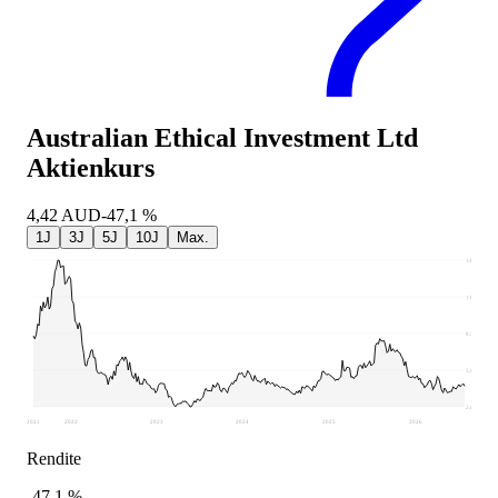
Australian Ethical Investment Ltd
Aktienkurs
4,42
AUD
-47,1 %
1J
3J
5J
10J
Max.
14,28
11,41
8,54
5,67
2,8
2021
2022
2023
2024
2025
2026
Rendite
-47,1 %