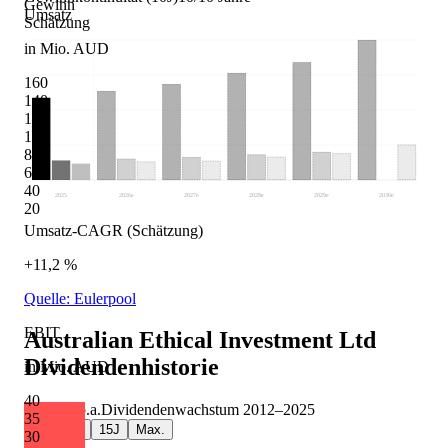
Gewinn
Umsatz
Schätzung
in Mio. AUD
160
140
120
100
80
60
40
2025
2026
e
2027
e
2028
e
2029
e
2030
e
20
Umsatz-CAGR (Schätzung)
+11,2 %
Quelle: Eulerpool
EBIT
Australian Ethical Investment Ltd
Dividendenhistorie
in Mio. AUD
40
-10,6 %
p.a.
Dividendenwachstum
2012
–
2025
35
5J
10J
15J
Max.
30