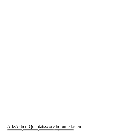
AlleAktien Qualitätsscore herunterladen