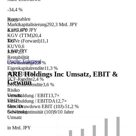
-34,4 %
Kennzahlen
Hoch
Marktkapitalisierung
292,3 Mrd. JPY
Kurs
3.470 JPY
4.375 JPY
KGV (TTM)
20,4
Tief
KGVe (Forward)
11,1
KUV
0,6
1.640 JPY
KBV
2,3
Rentabilität
Quelle: Eulerpool
Gewinnmarge
2,8 %
Eigenkapitalrendite
11,3 %
ARE Holdings Inc
Umsatz, EBIT &
ROCE
11,1 %
FCF-Rendite
2,4 %
Gewinn
Dividendenrendite
3,6 %
Risiko
Umsatz
Verschuldung / EBIT
13,7×
EBIT
Verschuldung / EBITDA
12,7×
Gewinn
Max. Drawdown EBIT (10J)
-51,2 %
Schätzung
Gewinnkontinuität (10J)
9/10 Jahre
Umsatz
in Mrd. JPY