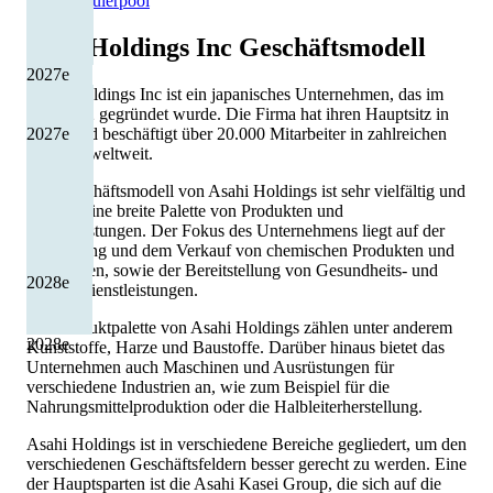
Quelle: Eulerpool
ARE Holdings Inc
Geschäftsmodell
2027
e
Asahi Holdings Inc ist ein japanisches Unternehmen, das im
Jahr 1952 gegründet wurde. Die Firma hat ihren Hauptsitz in
2027
e
Tokio und beschäftigt über 20.000 Mitarbeiter in zahlreichen
Ländern weltweit.
Das Geschäftsmodell von Asahi Holdings ist sehr vielfältig und
umfasst eine breite Palette von Produkten und
Dienstleistungen. Der Fokus des Unternehmens liegt auf der
Herstellung und dem Verkauf von chemischen Produkten und
Materialien, sowie der Bereitstellung von Gesundheits- und
2028
e
Umweltdienstleistungen.
Zur Produktpalette von Asahi Holdings zählen unter anderem
2028
e
Kunststoffe, Harze und Baustoffe. Darüber hinaus bietet das
Unternehmen auch Maschinen und Ausrüstungen für
verschiedene Industrien an, wie zum Beispiel für die
Nahrungsmittelproduktion oder die Halbleiterherstellung.
Asahi Holdings ist in verschiedene Bereiche gegliedert, um den
verschiedenen Geschäftsfeldern besser gerecht zu werden. Eine
der Hauptsparten ist die Asahi Kasei Group, die sich auf die