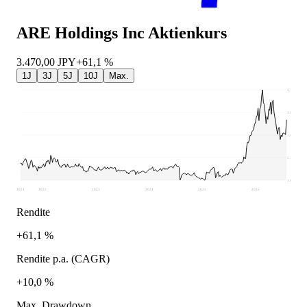
ARE Holdings Inc
Aktienkurs
3.470,00
JPY
+61,1 %
1J
3J
5J
10J
Max.
4.375
3.691
3.008
2.324
1.640
2021
2022
2023
2024
2025
2026
Rendite
+61,1 %
Rendite p.a. (CAGR)
+10,0 %
Max. Drawdown