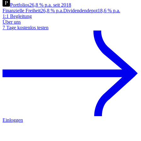
Portfolios
26,8 % p.a. seit 2018
Finanzielle Freiheit
26,8 % p.a.
Dividendendepot
18,6 % p.a.
1:1 Begleitung
Über uns
7 Tage kostenlos testen
Einloggen