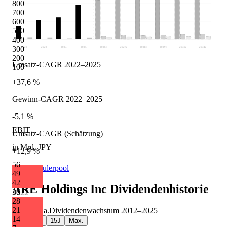
800
700
600
500
400
300
2022
2023
2024
2025
2026
e
2027
e
2028
e
2029
e
2030
e
2031
e
200
Umsatz-CAGR 2022–2025
100
+37,6 %
Gewinn-CAGR 2022–2025
-5,1 %
EBIT
Umsatz-CAGR (Schätzung)
in Mrd. JPY
+12,9 %
56
Quelle: Eulerpool
49
42
ARE Holdings Inc
Dividendenhistorie
35
2022
28
21
+4,0 %
p.a.
Dividendenwachstum
2012
–
2025
14
5J
10J
15J
Max.