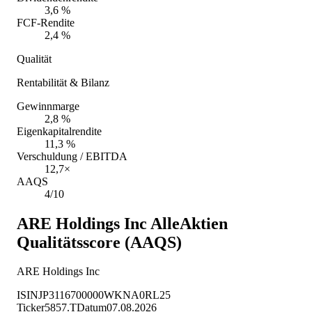
3,6 %
FCF-Rendite
2,4 %
Qualität
Rentabilität & Bilanz
Gewinnmarge
2,8 %
Eigenkapitalrendite
11,3 %
Verschuldung / EBITDA
12,7×
AAQS
4/10
ARE Holdings Inc
AlleAktien
Qualitätsscore (AAQS)
ARE Holdings Inc
ISIN
JP3116700000
WKN
A0RL25
Ticker
5857.T
Datum
07.08.2026