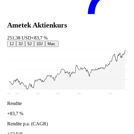
Ametek
Aktienkurs
251,38
USD
+83,7 %
1J
3J
5J
10J
Max.
251,38
215,61
179,84
144,06
108,29
2021
2022
2023
2024
2025
2026
Rendite
+83,7 %
Rendite p.a. (CAGR)
+12,9 %