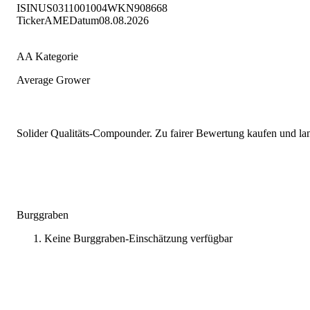
ISIN
US0311001004
WKN
908668
Ticker
AME
Datum
08.08.2026
AA Kategorie
Average Grower
Solider Qualitäts-Compounder. Zu fairer Bewertung kaufen und lang
Burggraben
Keine Burggraben-Einschätzung verfügbar