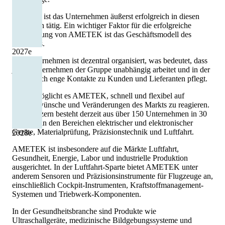
Bis heute ist das Unternehmen äußerst erfolgreich in diesen
Bereichen tätig. Ein wichtiger Faktor für die erfolgreiche
Entwicklung von AMETEK ist das Geschäftsmodell des
Konzerns.
2027
e
Das Unternehmen ist dezentral organisiert, was bedeutet, dass
jedes Unternehmen der Gruppe unabhängig arbeitet und in der
Regel auch enge Kontakte zu Kunden und Lieferanten pflegt.
Dies ermöglicht es AMETEK, schnell und flexibel auf
Kundenwünsche und Veränderungen des Markts zu reagieren.
Der Konzern besteht derzeit aus über 150 Unternehmen in 30
Ländern in den Bereichen elektrischer und elektronischer
Geräte, Materialprüfung, Präzisionstechnik und Luftfahrt.
2028
e
AMETEK ist insbesondere auf die Märkte Luftfahrt,
Gesundheit, Energie, Labor und industrielle Produktion
ausgerichtet. In der Luftfahrt-Sparte bietet AMETEK unter
anderem Sensoren und Präzisionsinstrumente für Flugzeuge an,
einschließlich Cockpit-Instrumenten, Kraftstoffmanagement-
Systemen und Triebwerk-Komponenten.
In der Gesundheitsbranche sind Produkte wie
Ultraschallgeräte, medizinische Bildgebungssysteme und