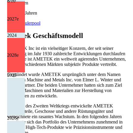
8
/10
Kürzungen
1 von 13 Jahren
2027
e
Quelle: Eulerpool
Ametek
Geschäftsmodell
2024
AMETEK Inc ist ein vielseitiger Konzern, der seit seiner
Gründung im Jahr 1930 zahlreiche Entwicklungen durchlaufen
2028
e
hat. Heute ist AMETEK ein weltweit agierendes Unternehmen,
das in verschiedenen Märkten subjektiv Produkte vertreibt.
Gegründet wurde AMETEK ursprünglich unter dem Namen
2025
American Machine and Metals Inc. von Elmer L. Winter und
seinem Partner. Die beiden Unternehmer hatten sich zum Ziel
gesetzt, Maschinen und Materialien zur Herstellung von
Flugzeugen zu entwickeln.
Während des Zweiten Weltkriegs entwickelte AMETEK
Flugzeugteile, Geschosse und andere Rüstungsgüter und
verzeichnete ein rasantes Wachstum. In den folgenden Jahren
2026
e
erweiterte sich das Portfolio des Unternehmens zunehmend in
Richtung High-Tech-Produkte wie Präzisionsinstrumente und
Werkzeuge.