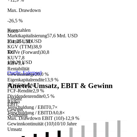
Max. Drawdown
-26,5 %
Kennzahlen
Hoch
Marktkapitalisierung
57,6 Mrd. USD
Kurs
251,38 USD
251,38 USD
KGV (TTM)
38,9
Tief
KGVe (Forward)
30,8
KUV
7,8
108,29 USD
KBV
5,4
Rentabilität
Quelle: Eulerpool
Gewinnmarge
20,0 %
Eigenkapitalrendite
13,9 %
Ametek
Umsatz, EBIT & Gewinn
ROCE
14,6 %
FCF-Rendite
2,9 %
Dividendenrendite
0,5 %
Umsatz
Risiko
EBIT
Verschuldung / EBIT
0,7×
Gewinn
Verschuldung / EBITDA
0,8×
Schätzung
Max. Drawdown EBIT (10J)
-12,9 %
Gewinnkontinuität (10J)
10/10 Jahre
Umsatz