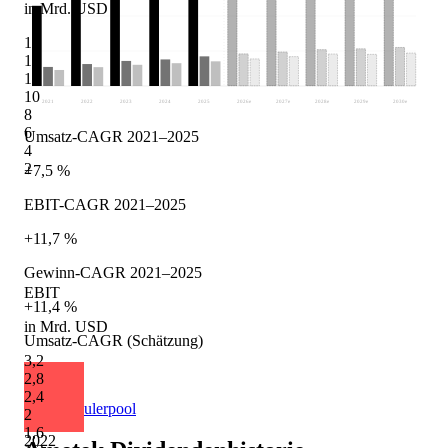
in Mrd. USD
16
14
12
10
2021
2022
2023
2024
2025
2026
e
2027
e
2028
e
2029
e
2030
e
8
6
Umsatz-CAGR 2021–2025
4
2
+7,5 %
EBIT-CAGR 2021–2025
+11,7 %
Gewinn-CAGR 2021–2025
EBIT
+11,4 %
in Mrd. USD
Umsatz-CAGR (Schätzung)
3,2
+5,5 %
2,8
2,4
Quelle: Eulerpool
2
1,6
2022