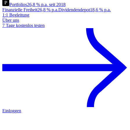
Portfolios
26,8 % p.a. seit 2018
Finanzielle Freiheit
26,8 % p.a.
Dividendendepot
18,6 % p.a.
1:1 Begleitung
Über uns
7 Tage kostenlos testen
Einloggen