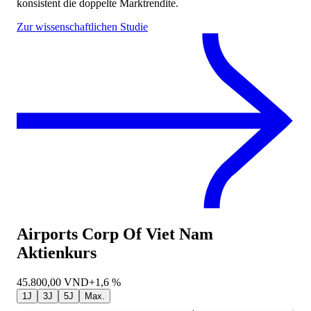
konsistent die doppelte Marktrendite.
Zur wissenschaftlichen Studie
Airports Corp Of Viet Nam
Aktienkurs
45.800,00
VND
+1,6 %
1J
3J
5J
Max.
79.708