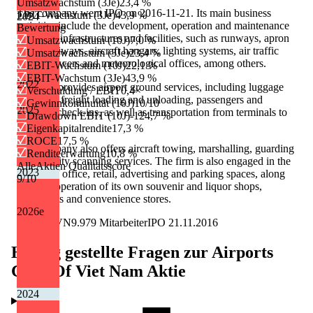
Umsatzwachstum (3Je)
23,4 %
The company went IPO on 2016-11-21. Its main business
EBIT-Wachstum (3Je)
43,9 %
2024
activities include the development, operation and maintenance
Bewertung
of airport infrastructures and facilities, such as runways, apron
Umsatzwachstum (10J)
7,0 %
areas, taxiways, aircraft hangars, lighting systems, air traffic
Umsatzwachstum (3Je)
23,4 %
control towers and meteorological offices, among others.
EBIT-Wachstum (10J)
22,1 %
EBIT-Wachstum (3Je)
43,9 %
2022
The firm provides airport ground services, including luggage
Verschuldung / EBIT
0,4×
handling, freight loading and unloading, passengers and
Gewinnkontinuität (10J)
10/10
2025
baggage check-ins, as well as transportation from terminals to
Drawdown EBIT (10J)
-124,7 %
aircrafts.
Eigenkapitalrendite
17,3 %
ROCE
17,5 %
The company also offers aircraft towing, marshalling, guarding
Renditeerwartung
10,8 %
and security scanning services. The firm is also engaged in the
AlleAktien Qualitätsscore
2023
leasing of office, retail, advertising and parking spaces, along
9
/10
with the operation of its own souvenir and liquor shops,
restaurants and convenience stores.
2026
e
N/A
N/A
VN
9.979
Mitarbeiter
IPO
21.11.2016
Häufig gestellte Fragen zur
Airports
Corp Of Viet Nam
Aktie
2024