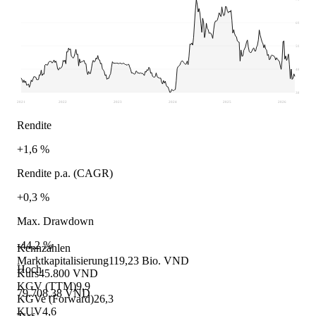
69.471
59.235
48.998
38.761
2021
2022
2023
2024
2025
2026
Rendite
+1,6 %
Rendite p.a. (CAGR)
+0,3 %
Max. Drawdown
-44,2 %
Kennzahlen
Marktkapitalisierung
119,23 Bio. VND
Hoch
Kurs
45.800 VND
KGV (TTM)
9,9
79.708,38 VND
KGVe (Forward)
26,3
KUV
4,6