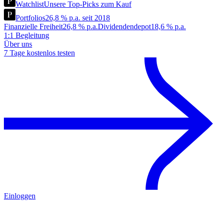
Watchlist
Unsere Top-Picks zum Kauf
Portfolios
26,8 % p.a. seit 2018
Finanzielle Freiheit
26,8 % p.a.
Dividendendepot
18,6 % p.a.
1:1 Begleitung
Über uns
7 Tage kostenlos testen
Einloggen