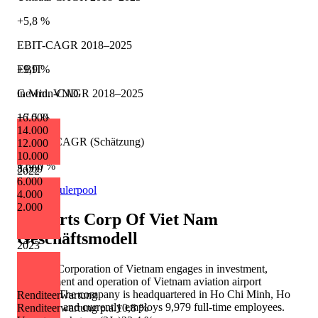
+5,8 %
EBIT-CAGR 2018–2025
+9,9 %
EBIT
Gewinn-CAGR 2018–2025
in Mrd. VND
+7,5 %
16.000
14.000
Umsatz-CAGR (Schätzung)
12.000
10.000
+14,0 %
8.000
2022
6.000
Quelle: Eulerpool
4.000
2.000
Airports Corp Of Viet Nam
Geschäftsmodell
2023
Airports Corporation of Vietnam engages in investment,
development and operation of Vietnam aviation airport
services. The company is headquartered in Ho Chi Minh, Ho
Renditeerwartung
Chi Minh and currently employs 9,979 full-time employees.
Renditeerwartung p.a.
10,8 %