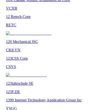
VCXB
12 Retech Corp
RETC
120 Mechanical JSC
CK8.VN
123CSS Corp
CSYS
123fahrschule SE
123F.DE
1399 Internet Technology Application Group Inc
YSGG