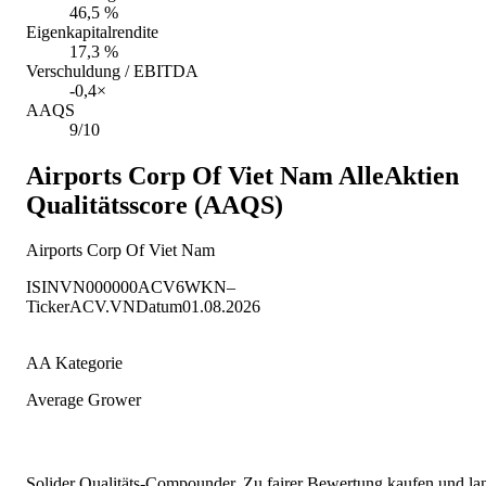
46,5 %
Eigenkapitalrendite
17,3 %
Verschuldung / EBITDA
-0,4×
AAQS
9/10
Airports Corp Of Viet Nam
AlleAktien
Qualitätsscore (AAQS)
Airports Corp Of Viet Nam
ISIN
VN000000ACV6
WKN
–
Ticker
ACV.VN
Datum
01.08.2026
AA Kategorie
Average Grower
Solider Qualitäts-Compounder. Zu fairer Bewertung kaufen und lang