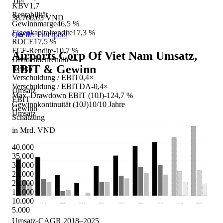
Tief
KBV
1,7
Rentabilität
38.760,63 VND
Gewinnmarge
46,5 %
Eigenkapitalrendite
17,3 %
Quelle: Eulerpool
ROCE
17,5 %
FCF-Rendite
-10,7 %
Airports Corp Of Viet Nam
Umsatz,
Dividendenrendite
—
EBIT & Gewinn
Risiko
Verschuldung / EBIT
0,4×
Verschuldung / EBITDA
-0,4×
Umsatz
Max. Drawdown EBIT (10J)
-124,7 %
EBIT
Gewinnkontinuität (10J)
10/10 Jahre
Gewinn
Umsatz
Schätzung
in Mrd. VND
40.000
35.000
30.000
25.000
20.000
15.000
10.000
2018
2019
2020
2021
2022
2023
2024
2025
2026
e
2027
e
5.000
Umsatz-CAGR 2018–2025