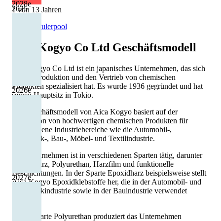
2028
e
2025
1 von 13 Jahren
Quelle: Eulerpool
Aica Kogyo Co Ltd
Geschäftsmodell
Aica Kogyo Co Ltd ist ein japanisches Unternehmen, das sich
auf die Produktion und den Vertrieb von chemischen
Produkten spezialisiert hat. Es wurde 1936 gegründet und hat
2026
e
seinen Hauptsitz in Tokio.
Das Geschäftsmodell von Aica Kogyo basiert auf der
Produktion von hochwertigen chemischen Produkten für
verschiedene Industriebereiche wie die Automobil-,
Elektronik-, Bau-, Möbel- und Textilindustrie.
Das Unternehmen ist in verschiedenen Sparten tätig, darunter
Epoxidharz, Polyurethan, Harzfilm und funktionelle
Beschichtungen. In der Sparte Epoxidharz beispielsweise stellt
2027
e
Aica Kogyo Epoxidklebstoffe her, die in der Automobil- und
Elektronikindustrie sowie in der Bauindustrie verwendet
werden.
In der Sparte Polyurethan produziert das Unternehmen