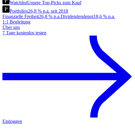
Watchlist
Unsere Top-Picks zum Kauf
Portfolios
26,8 % p.a. seit 2018
Finanzielle Freiheit
26,8 % p.a.
Dividendendepot
18,6 % p.a.
1:1 Begleitung
Über uns
7 Tage kostenlos testen
Einloggen