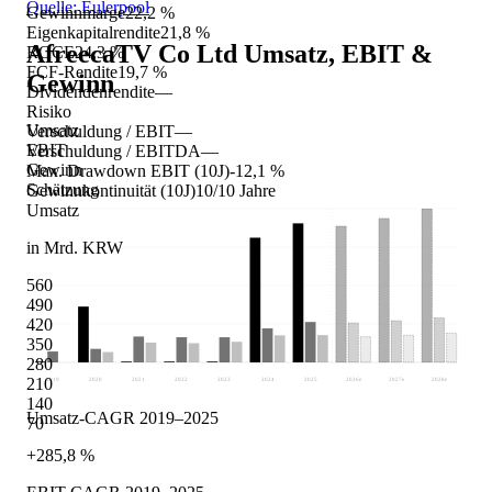
Quelle: Eulerpool
Gewinnmarge
22,2 %
Eigenkapitalrendite
21,8 %
AfreecaTV Co Ltd
Umsatz, EBIT &
ROCE
24,3 %
FCF-Rendite
19,7 %
Gewinn
Dividendenrendite
—
Risiko
Umsatz
Verschuldung / EBIT
—
EBIT
Verschuldung / EBITDA
—
Gewinn
Max. Drawdown EBIT (10J)
-12,1 %
Schätzung
Gewinnkontinuität (10J)
10/10 Jahre
Umsatz
in Mrd. KRW
560
490
420
350
280
210
2019
2020
2021
2022
2023
2024
2025
2026
e
2027
e
2028
e
140
Umsatz-CAGR 2019–2025
70
+285,8 %