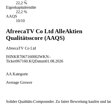
22,2 %
Eigenkapitalrendite
22,2 %
AAQS
10/10
AfreecaTV Co Ltd
AlleAktien
Qualitätsscore (AAQS)
AfreecaTV Co Ltd
ISIN
KR7067160002
WKN
–
Ticker
067160.KQ
Datum
01.08.2026
AA Kategorie
Average Grower
Solider Qualitäts-Compounder. Zu fairer Bewertung kaufen und lang