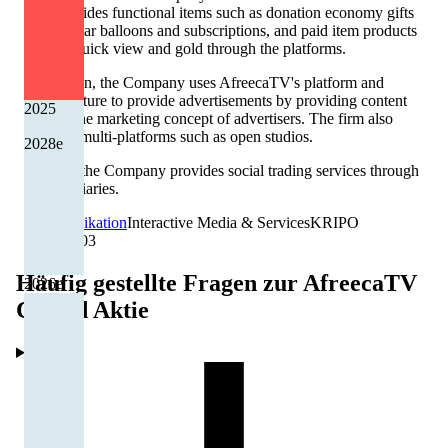
firm provides functional items such as donation economy gifts
such as star balloons and subscriptions, and paid item products
such as quick view and gold through the platforms.
In addition, the Company uses AfreecaTV's platform and
infrastructure to provide advertisements by providing content
2025
that fits the marketing concept of advertisers. The firm also
operates multi-platforms such as open studios.
2028
e
Besides, the Company provides social trading services through
its subsidiaries.
Kommunikation
Interactive Media & Services
KR
IPO
19.12.2003
Häufig gestellte Fragen zur
AfreecaTV
2026
e
Co Ltd
Aktie