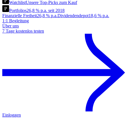
Watchlist
Unsere Top-Picks zum Kauf
Portfolios
26,8 % p.a. seit 2018
Finanzielle Freiheit
26,8 % p.a.
Dividendendepot
18,6 % p.a.
1:1 Begleitung
Über uns
7 Tage kostenlos testen
Einloggen