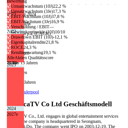
Bewertung
'10
'11
'13
'14
'15
'16
'17
'18
'19
'20
'21
'22
'23
'24
'25
Umsatzwachstum (10J)
22,2 %
Umsatzwachstum (3Je)
17,3 %
2025
Dividende 2024
EBIT-Wachstum (10J)
37,8 %
EBIT-Wachstum (3Je)
16,9 %
850.00 KRW
Verschuldung / EBIT
—
2022
Gewinnkontinuität (10J)
10/10
Wachstum p.a. (CAGR)
Drawdown EBIT (10J)
-12,1 %
Eigenkapitalrendite
21,8 %
+20,8 %
ROCE
24,3 %
Renditeerwartung
19,1 %
Erhöhungen
AlleAktien Qualitätsscore
2026
e
11 von 13 Jahren
10
/10
2023
Kürzungen
1 von 13 Jahren
Quelle: Eulerpool
AfreecaTV Co Ltd
Geschäftsmodell
2024
2027
e
AfreecaTV Co., Ltd. engages in global entertainment services
online. The company is headquartered in Seongnam,
Gyeonggi-Do. The company went IPO on 2003-12-19. The