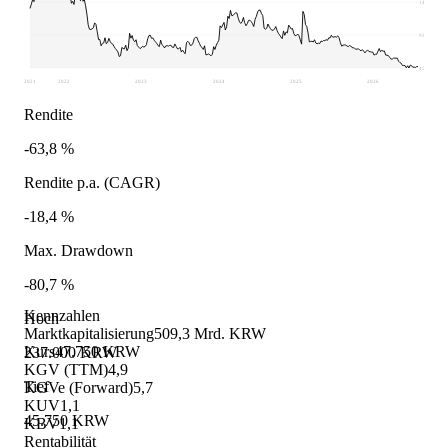
141.375
93.563
45.750
2021
2022
2023
2024
2025
2026
Rendite
-63,8 %
Rendite p.a. (CAGR)
-18,4 %
Max. Drawdown
-80,7 %
Kennzahlen
Hoch
Marktkapitalisierung
509,3 Mrd. KRW
Kurs
47.750 KRW
237.000 KRW
KGV (TTM)
4,9
Tief
KGVe (Forward)
5,7
KUV
1,1
45.750 KRW
KBV
1,1
Rentabilität