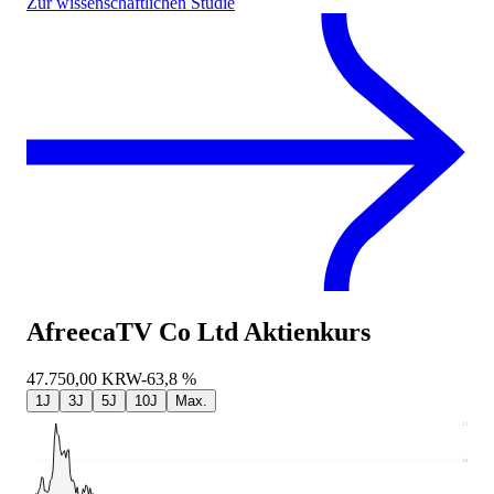
Zur wissenschaftlichen Studie
AfreecaTV Co Ltd
Aktienkurs
47.750,00
KRW
-63,8 %
1J
3J
5J
10J
Max.
237.000
189.188