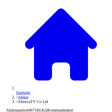
Startseite
Aktien
AfreecaTV Co Ltd
Aktienanalyse
067160.KQ
Kommunikation