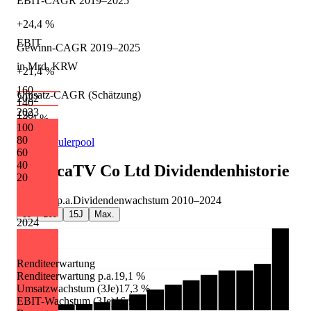
EBIT-CAGR 2019–2025
+24,4 %
EBIT
Gewinn-CAGR 2019–2025
in Mrd. KRW
+21,4 %
160
Umsatz-CAGR (Schätzung)
2022
140
2023
120
+3,4 %
100
80
Quelle: Eulerpool
60
40
AfreecaTV Co Ltd
Dividendenhistorie
20
+20,8 %
p.a.
Dividendenwachstum
2010
–
2024
5J
10J
15J
Max.
2024
Renditeerwartung
Renditeerwartung p.a.
19,1 %
Umsatzwachstum (3Je)
17,3 %
EBIT-Wachstum (3Je)
16,9 %