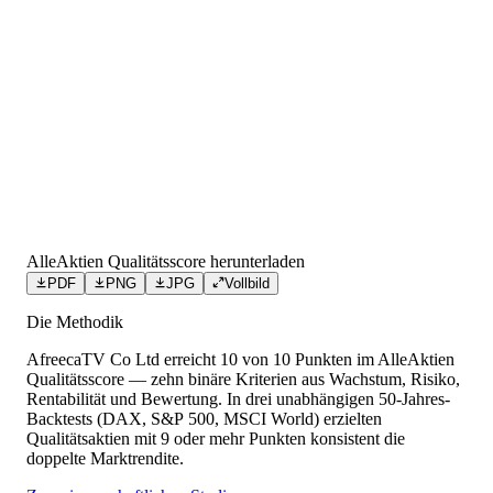
AlleAktien Qualitätsscore herunterladen
PDF
PNG
JPG
Vollbild
Die Methodik
AfreecaTV Co Ltd
erreicht
10
von 10 Punkten
im AlleAktien
Qualitätsscore — zehn binäre Kriterien aus Wachstum, Risiko,
Rentabilität und Bewertung. In drei unabhängigen 50-Jahres-
Backtests (DAX, S&P 500, MSCI World) erzielten
Qualitätsaktien mit 9 oder mehr Punkten konsistent die
doppelte Marktrendite.