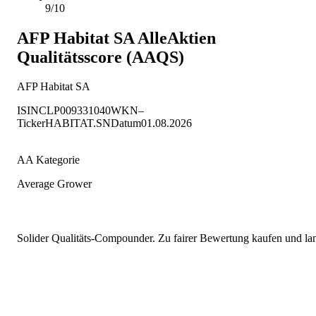
9/10
AFP Habitat SA
AlleAktien
Qualitätsscore (AAQS)
AFP Habitat SA
ISIN
CLP009331040
WKN
–
Ticker
HABITAT.SN
Datum
01.08.2026
AA Kategorie
Average Grower
Solider Qualitäts-Compounder. Zu fairer Bewertung kaufen und lang