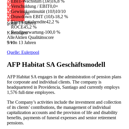
EBIT-Wachstum (3Je)
16,8 %
+6,1 %
Verschuldung / EBIT
0,0×
Gewinnkontinuität (10J)
10/10
Erhöhungen
Drawdown EBIT (10J)
-18,2 %
Eigenkapitalrendite
42,2 %
8 von 13 Jahren
2018
ROCE
45,2 %
Renditeerwartung
-100,0 %
Kürzungen
AlleAktien Qualitätsscore
5 von 13 Jahren
9
/10
Quelle: Eulerpool
AFP Habitat SA
Geschäftsmodell
AFP Habitat SA engages in the administration of pension plans
for corporate and individual clients. The company is
headquartered in Providencia, Santiago and currently employs
1,576 full-time employees.
The Company’s activities include the investment and collection
of its clients’ contributions, the management of individual
capitalization accounts and the provision of life and disability
benefits, payments of funeral expenses and senior retirement
pensions.