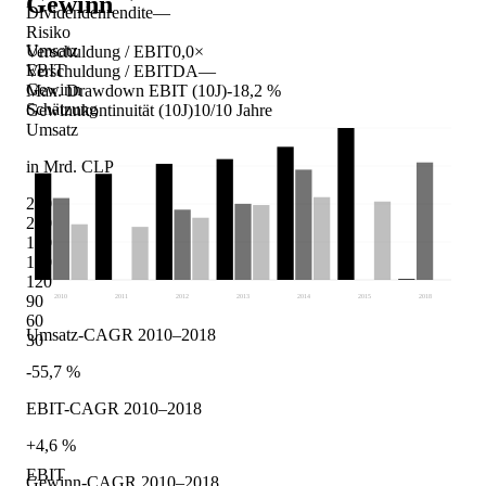
Gewinn
Dividendenrendite
—
Risiko
Umsatz
Verschuldung / EBIT
0,0×
EBIT
Verschuldung / EBITDA
—
Gewinn
Max. Drawdown EBIT (10J)
-18,2 %
Schätzung
Gewinnkontinuität (10J)
10/10 Jahre
Umsatz
in Mrd. CLP
240
210
180
150
120
90
2010
2011
2012
2013
2014
2015
2018
60
Umsatz-CAGR 2010–2018
30
-55,7 %
EBIT-CAGR 2010–2018
+4,6 %
EBIT
Gewinn-CAGR 2010–2018