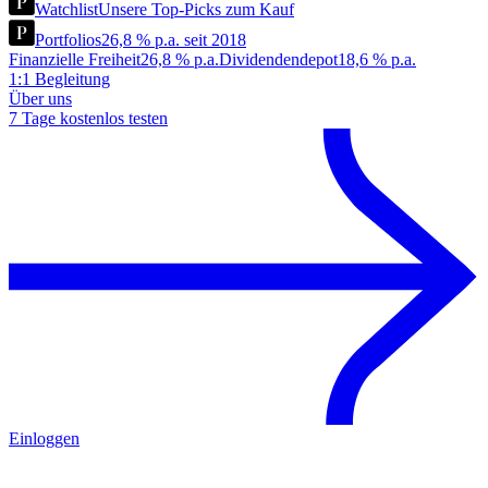
Watchlist
Unsere Top-Picks zum Kauf
Portfolios
26,8 % p.a. seit 2018
Finanzielle Freiheit
26,8 % p.a.
Dividendendepot
18,6 % p.a.
1:1 Begleitung
Über uns
7 Tage kostenlos testen
Einloggen