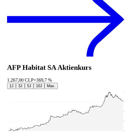
AFP Habitat SA
Aktienkurs
1.267,00
CLP
+369,7 %
1J
3J
5J
10J
Max.
1.570
1.241
912,84
584,26
255,68