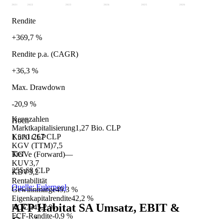
2021
2022
2023
2024
2025
2026
Rendite
+369,7 %
Rendite p.a. (CAGR)
+36,3 %
Max. Drawdown
-20,9 %
Kennzahlen
Hoch
Marktkapitalisierung
1,27 Bio. CLP
Kurs
1.267 CLP
1.570 CLP
KGV (TTM)
7,5
Tief
KGVe (Forward)
—
KUV
3,7
255,68 CLP
KBV
3,2
Rentabilität
Quelle: Eulerpool
Gewinnmarge
49,3 %
Eigenkapitalrendite
42,2 %
AFP Habitat SA
Umsatz, EBIT &
ROCE
45,2 %
FCF-Rendite
-0,9 %