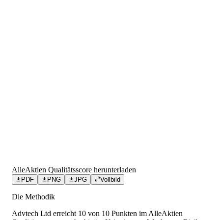
AlleAktien Qualitätsscore herunterladen
PDF
PNG
JPG
Vollbild
Die Methodik
Advtech Ltd
erreicht
10
von 10 Punkten
im AlleAktien