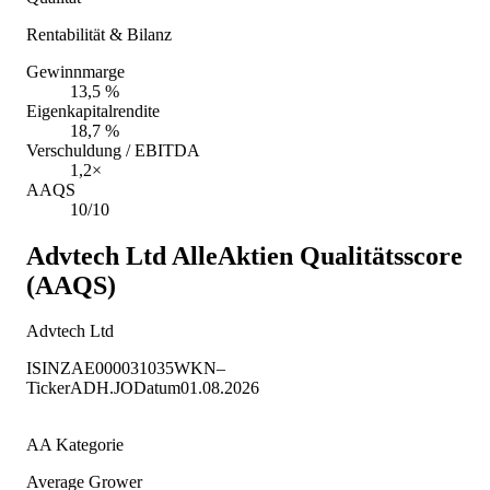
Rentabilität & Bilanz
Gewinnmarge
13,5 %
Eigenkapitalrendite
18,7 %
Verschuldung / EBITDA
1,2×
AAQS
10/10
Advtech Ltd
AlleAktien Qualitätsscore
(AAQS)
Advtech Ltd
ISIN
ZAE000031035
WKN
–
Ticker
ADH.JO
Datum
01.08.2026
AA Kategorie
Average Grower