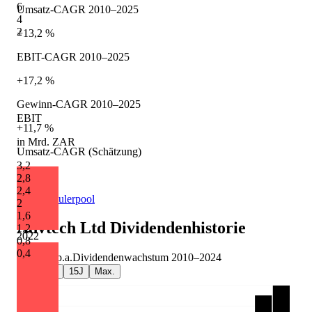
6
Umsatz-CAGR 2010–2025
4
2
+13,2 %
EBIT-CAGR 2010–2025
+17,2 %
Gewinn-CAGR 2010–2025
EBIT
+11,7 %
in Mrd. ZAR
Umsatz-CAGR (Schätzung)
3,2
+9,7 %
2,8
2,4
Quelle: Eulerpool
2
1,6
Advtech Ltd
Dividendenhistorie
1,2
2022
0,8
0,4
+11,0 %
p.a.
Dividendenwachstum
2010
–
2024
5J
10J
15J
Max.