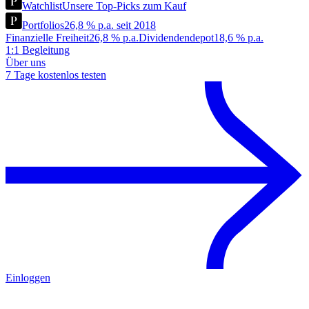
Watchlist
Unsere Top-Picks zum Kauf
Portfolios
26,8 % p.a. seit 2018
Finanzielle Freiheit
26,8 % p.a.
Dividendendepot
18,6 % p.a.
1:1 Begleitung
Über uns
7 Tage kostenlos testen
Einloggen