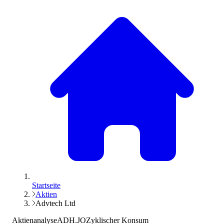
Startseite
Aktien
Advtech Ltd
Aktienanalyse
ADH.JO
Zyklischer Konsum