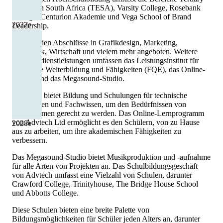
Education South Africa (TESA), Varsity College, Rosebank
College, Centurion Akademie und Vega School of Brand
2027
e
Leadership.
Hier werden Abschlüsse in Grafikdesign, Marketing,
Informatik, Wirtschaft und vielem mehr angeboten. Weitere
Bildungsdienstleistungen umfassen das Leistungsinstitut für
berufliche Weiterbildung und Fähigkeiten (FQE), das Online-
Lernen und das Megasound-Studio.
Das FQE bietet Bildung und Schulungen für technische
Fähigkeiten und Fachwissen, um den Bedürfnissen von
Unternehmen gerecht zu werden. Das Online-Lernprogramm
von Advtech Ltd ermöglicht es den Schülern, von zu Hause
2028
e
aus zu arbeiten, um ihre akademischen Fähigkeiten zu
verbessern.
Das Megasound-Studio bietet Musikproduktion und -aufnahme
für alle Arten von Projekten an. Das Schulbildungsgeschäft
von Advtech umfasst eine Vielzahl von Schulen, darunter
Crawford College, Trinityhouse, The Bridge House School
und Abbotts College.
Diese Schulen bieten eine breite Palette von
Bildungsmöglichkeiten für Schüler jeden Alters an, darunter