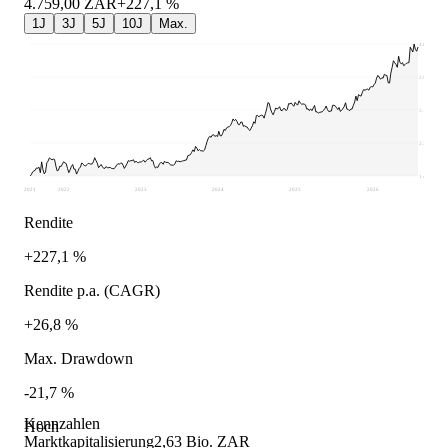
4.759,00
ZAR
+227,1 %
1J
3J
5J
10J
Max.
4.834
3.989
3.145
2.300
1.455
2021
2022
2023
2024
2025
2026
Rendite
+227,1 %
Rendite p.a. (CAGR)
+26,8 %
Max. Drawdown
-21,7 %
Kennzahlen
Hoch
Marktkapitalisierung
2,63 Bio. ZAR