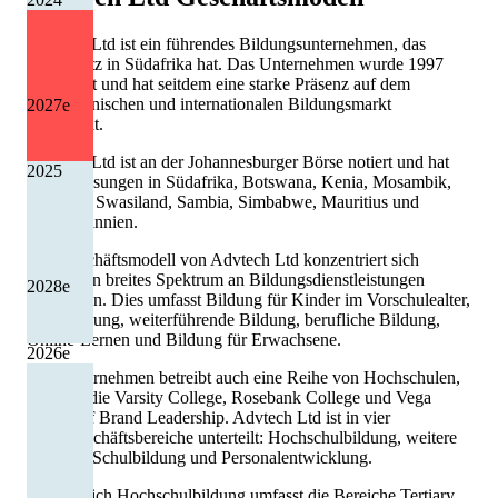
Advtech Ltd ist ein führendes Bildungsunternehmen, das
seinen Sitz in Südafrika hat. Das Unternehmen wurde 1997
gegründet und hat seitdem eine starke Präsenz auf dem
südafrikanischen und internationalen Bildungsmarkt
2027
e
entwickelt.
Advtech Ltd ist an der Johannesburger Börse notiert und hat
2025
Niederlassungen in Südafrika, Botswana, Kenia, Mosambik,
Namibia, Swasiland, Sambia, Simbabwe, Mauritius und
Großbritannien.
Das Geschäftsmodell von Advtech Ltd konzentriert sich
darauf, ein breites Spektrum an Bildungsdienstleistungen
2028
e
anzubieten. Dies umfasst Bildung für Kinder im Vorschulealter,
Schulbildung, weiterführende Bildung, berufliche Bildung,
Online-Lernen und Bildung für Erwachsene.
2026
e
Das Unternehmen betreibt auch eine Reihe von Hochschulen,
darunter die Varsity College, Rosebank College und Vega
School of Brand Leadership. Advtech Ltd ist in vier
Hauptgeschäftsbereiche unterteilt: Hochschulbildung, weitere
Bildung, Schulbildung und Personalentwicklung.
Der Bereich Hochschulbildung umfasst die Bereiche Tertiary