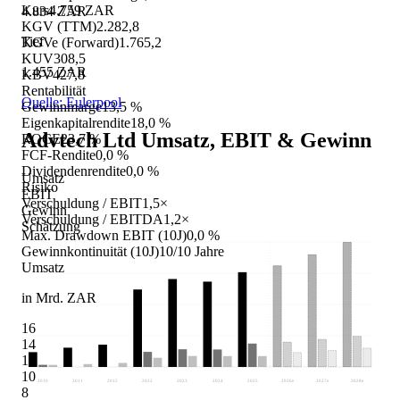
Kurs
4.759 ZAR
4.834 ZAR
KGV (TTM)
2.282,8
Tief
KGVe (Forward)
1.765,2
KUV
308,5
1.455 ZAR
KBV
427,8
Rentabilität
Quelle: Eulerpool
Gewinnmarge
13,5 %
Eigenkapitalrendite
18,0 %
Advtech Ltd
Umsatz, EBIT & Gewinn
ROCE
23,7 %
FCF-Rendite
0,0 %
Dividendenrendite
0,0 %
Umsatz
Risiko
EBIT
Verschuldung / EBIT
1,5×
Gewinn
Verschuldung / EBITDA
1,2×
Schätzung
Max. Drawdown EBIT (10J)
0,0 %
Gewinnkontinuität (10J)
10/10 Jahre
Umsatz
in Mrd. ZAR
16
14
12
10
2010
2011
2012
2022
2023
2024
2025
2026
e
2027
e
2028
e
8