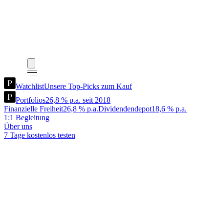
Watchlist
Unsere Top-Picks zum Kauf
Portfolios
26,8 % p.a. seit 2018
Finanzielle Freiheit
26,8 % p.a.
Dividendendepot
18,6 % p.a.
1:1 Begleitung
Über uns
7 Tage kostenlos testen