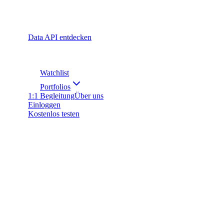
Data API entdecken
Watchlist
Portfolios
1:1 Begleitung
Über uns
Einloggen
Kostenlos testen