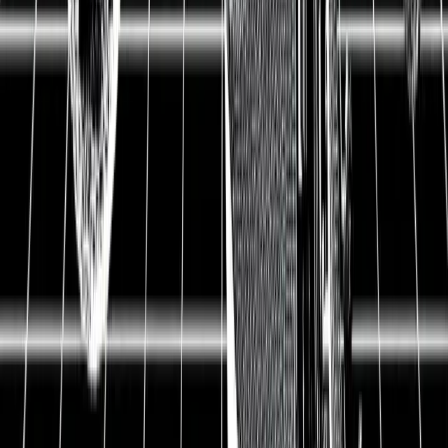
08.07.2021
0.1
TeamViewer Aktie im Crash am 8.
Juli, 2021
TeamViewer Aktie: Das ist heute passiert
TeamViewer Aktie: Das ist zu tun
Liebe Mitglieder von AlleAktien,
vor zwei Wochen (26.06.2021) erschien meine
Premium-Aktienanalyse zu TeamViewer beim Kurs
von 30 Euro, nach mehreren Wochen Recherche. In
der Analyse ging ich auf die Chancen und Risiken der