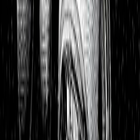
Portfolios
26,8 % p.a. seit 2018
Finanzielle Freiheit
26,8 % p.a.
Dividendendepot
18,6 % p.a.
1:1 Begleitung
Über uns
7 Tage kostenlos testen
Einloggen
Home