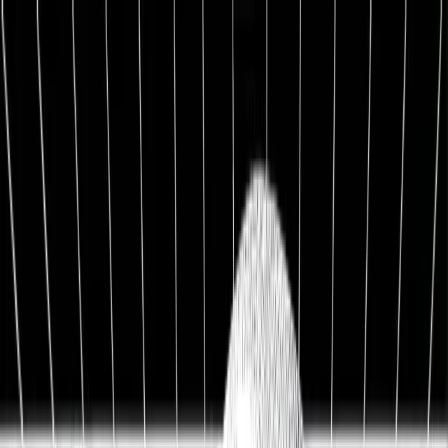
1:1 BETREUUNG
Werde Top 1 % Investor
Persönliche 1:1 Zusammenarbeit — Portfolio-Aufbau,
Strategie & exklusive Co-Investments.
26,8%
Ø Rendite / Jahr
3.129
Millionäre
100K+
Investoren
★★★★★
4.9/5
98,7%
Weiterempfehlung
Kostenfreies Erstgespräch