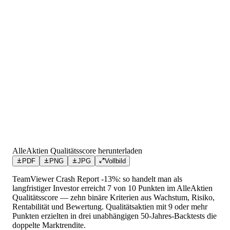
AlleAktien Qualitätsscore herunterladen
PDF
PNG
JPG
Vollbild
TeamViewer Crash Report -13%: so handelt man als
langfristiger Investor
erreicht
7
von 10 Punkten
im AlleAktien
Qualitätsscore — zehn binäre Kriterien aus Wachstum, Risiko,
Rentabilität und Bewertung. Qualitätsaktien mit 9 oder mehr
Punkten erzielten in drei unabhängigen 50-Jahres-Backtests die
doppelte Marktrendite.