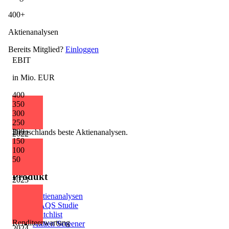
400+
Aktienanalysen
Bereits Mitglied?
Einloggen
EBIT
in Mio. EUR
400
350
300
250
200
Deutschlands beste Aktienanalysen.
2022
150
100
50
Produkt
2023
Aktienanalysen
AAQS Studie
Watchlist
Renditeerwartung
Aktien Screener
2024