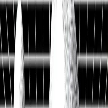
Live Workshop
TERMINAL + API
Kostenlos
Sieh, was andere nicht sehen
Fair Value, KI-Analysen & Screener zu 20.000+ Aktien —
vertraut von BlackRock, Goldman Sachs & Anthropic.
100M+
Kennzahlen
50 J.