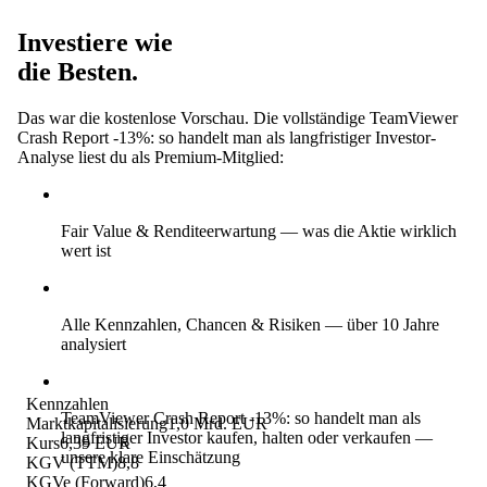
Investiere wie
die Besten.
Das war die kostenlose Vorschau. Die vollständige TeamViewer
Crash Report -13%: so handelt man als langfristiger Investor-
Analyse liest du als Premium-Mitglied:
Fair Value & Renditeerwartung
— was die Aktie wirklich
wert ist
Alle Kennzahlen, Chancen & Risiken
— über 10 Jahre
analysiert
Kennzahlen
TeamViewer Crash Report -13%: so handelt man als
Marktkapitalisierung
1,0 Mrd. EUR
langfristiger Investor kaufen, halten oder verkaufen
—
Kurs
6,39 EUR
unsere klare Einschätzung
KGV (TTM)
8,8
KGVe (Forward)
6,4