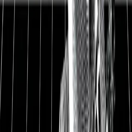
1
TeamViewer Aktie: Das ist heute
passiert
Heute ist die TeamViewer-Aktie um 13 % eingestürzt.
Es wurde ein offizieller TeamViewer Ausblick auf die
kommenden Quartalszahlen gegeben und die fallen
nicht gut aus. Es gibt zwei Effekte, die eine größere
Auswirkung haben:
Sponsoring-Verträge senken die Profitabilität.
Einer
der Effekte ist das Sponsoring der Sportvereine
Manchester United und Mercedes-Benz AMG
Petronas. TeamViewer hat sich entschieden sehr teures
Marketing zu betreiben, um die Marke international
bekanntzumachen. Allein der Manchester United-Deal
kostet 46 Mio. Euro im Jahr und damit rund 10 % der
TeamViewer-Umsätze. TeamViewer konnte diese