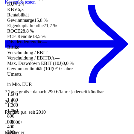
Kostenlos testen
KUV
1,4
KBV
6,3
Rentabilität
Gewinnmarge
15,8 %
Eigenkapitalrendite
71,7 %
ROCE
28,8 %
FCF-Rendite
18,5 %
Dividendenrendite
—
Risiko
Verschuldung / EBIT
—
Verschuldung / EBITDA
—
Max. Drawdown EBIT (10J)
0,0 %
Gewinnkontinuität (10J)
0/10 Jahre
Umsatz
in Mio. EUR
7 Tage gratis · danach 290 €/Jahr · jederzeit kündbar
1.600
1.400
26,8 %
1.200
1.000
Rendite p.a. seit 2010
800
600
100.000+
400
200
Mitglieder