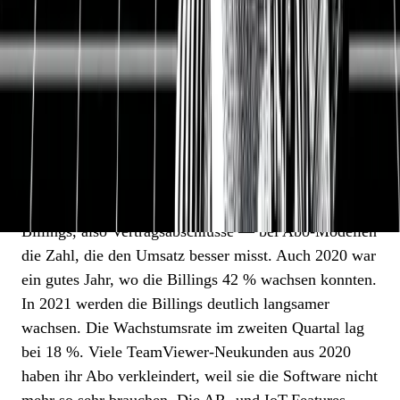
Zusatzkosten nicht durch Wachstum ausgleichen und
deshalb ist der bereinigte operative Gewinn vor
Abschreibungen (AEBITDA) um 1 % gefallen.
TeamViewer wächst deutlich langsamer.
TeamViewer ging vor 2 Jahren an die Börse mit
beeindruckenden Wachstumraten von über 50 % pro
Jahr. 2020 Entscheidend sind hier vor allem die
Billings, also Vertragsabschlüsse — bei Abo-Modellen
die Zahl, die den Umsatz besser misst. Auch 2020 war
ein gutes Jahr, wo die Billings 42 % wachsen konnten.
In 2021 werden die Billings deutlich langsamer
wachsen. Die Wachstumsrate im zweiten Quartal lag
bei 18 %. Viele TeamViewer-Neukunden aus 2020
haben ihr Abo verkleindert, weil sie die Software nicht
mehr so sehr brauchen. Die AR- und IoT-Features