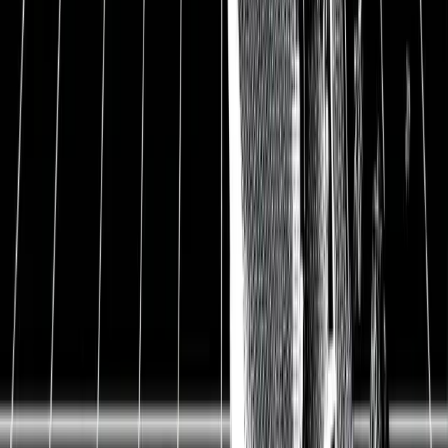
Fernwartungssoftware ein und TeamViewers Potential
im Bereich von AR- und IoT-Software. Mein Fazit
war, dass TeamViewer als Nummer-1-Lösung mit
hoher Kundenzufriedenheit aktuell eine gute Position
hat. Allerdings gibt es viele Herausforderer wie
AnyDesk und Splashtop, die vergleichbar gute
Lösungen haben. Gleichzeitig wird der technologische
Burggraben von TeamViewer immer geringer — die
Software wurde zu lange nicht aktiv weiterentwickelt.
Mein persönliches Fazit war deshalb, dass die Aktie
nur haltenswert ist. Zur vollständigen TeamViewer
Aktienanalyse geht es hier: