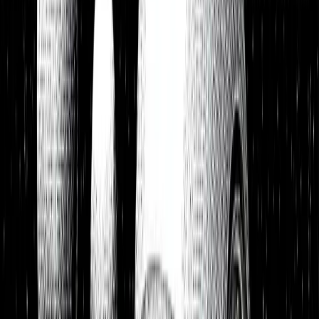
Watchlist
Portfolios
1:1 Begleitung
Über uns
Einloggen
Kostenlos testen
Watchlist
Unsere Top-Picks zum Kauf