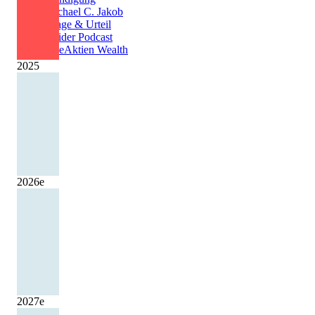
Michael C. Jakob
Klage & Urteil
Insider Podcast
AlleAktien Wealth
2025
2026
e
2027
e