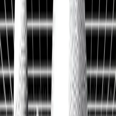
Historische Daten
<10ms
API-Latenz
Kostenlos Aktien analysieren
Data API entdecken