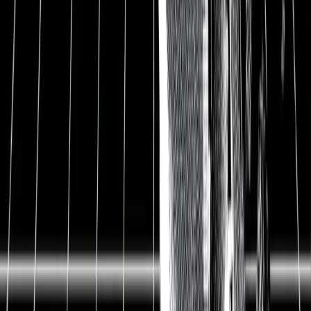
Die Aktie von Adobe ist nach Vorlage der
Quartalszahlen zum Handelsbeginn am 15. September
um 16,7 % eingebrochen. Im Folgenden klären wir,
was die Gründe für den Kurssturz sind und ob dieser
gerechtfertigt ist.
Finanzkennzahlen.
Adobe hat Rekordumsätze von
4,43 Mrd. USD im abgelaufenen Quartal erzielen
können. Ein Wachstum zum Vorjahresquartal von 13
%. Der Gewinn lag bei 1,14 Mrd. USD und damit
knapp unter den Ergebnissen des Vorjahresquartals
von 1,2 Mrd. USD. Die Zahlen lagen damit in etwa im
Rahmen der Erwartungen.