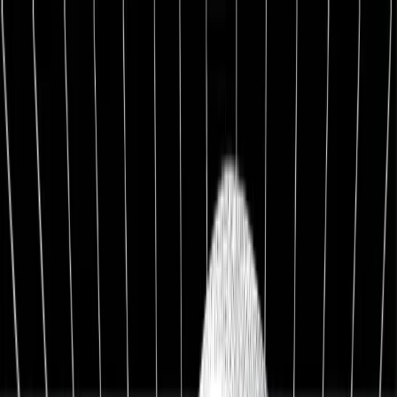
1:1 BETREUUNG
Werde Top 1 % Investor
Persönliche 1:1 Zusammenarbeit — Portfolio-Aufbau,
Strategie & exklusive Co-Investments.
26,8%
Ø Rendite / Jahr
3.129
Millionäre
100K+
Investoren
★★★★★
4.9/5
98,7%
Weiterempfehlung
Kostenfreies Erstgespräch