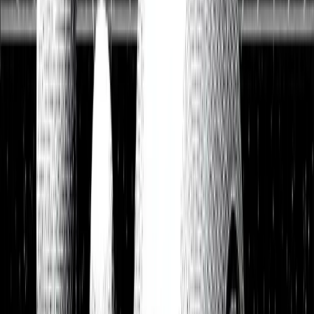
Watchlist
Portfolios
1:1 Begleitung
Über uns
Einloggen
Kostenlos testen
Watchlist
Unsere Top-Picks zum Kauf