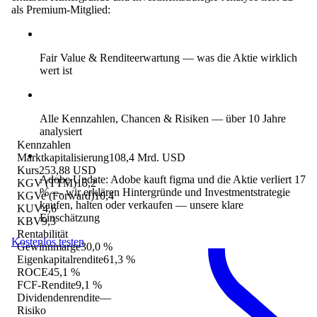
als Premium-Mitglied:
Fair Value & Renditeerwartung
— was die Aktie wirklich
wert ist
Alle Kennzahlen, Chancen & Risiken
— über 10 Jahre
analysiert
Kennzahlen
Marktkapitalisierung
108,4 Mrd. USD
Kurs
253,88 USD
Adobe Update: Adobe kauft figma und die Aktie verliert 17
KGV (TTM)
15,2
% — wir erklären Hintergründe und Investmentstrategie
KGVe (Forward)
10,4
kaufen, halten oder verkaufen
— unsere klare
KUV
4,6
Einschätzung
KBV
9,3
Rentabilität
Kostenlos testen
Gewinnmarge
30,0 %
Eigenkapitalrendite
61,3 %
ROCE
45,1 %
FCF-Rendite
9,1 %
Dividendenrendite
—
Risiko