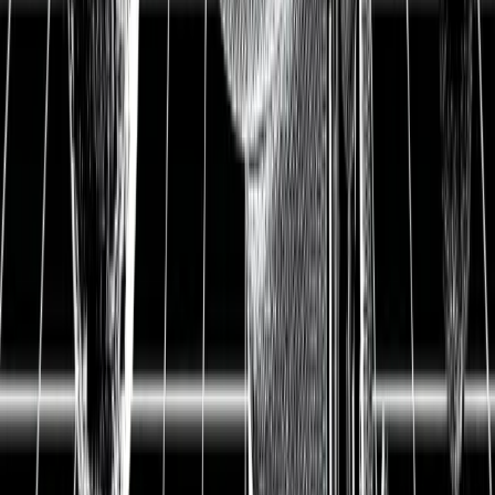
17 % — wir erklären
Hintergründe und
Investmentstrategie
18.09.2022
1
Was ist passiert?