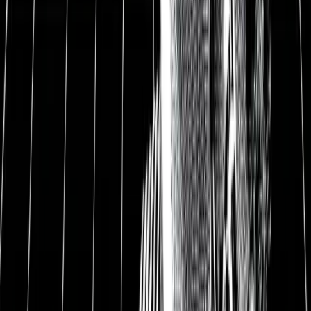
Aussichten.
Das Unternehmen hat in seinem
Quartalsbericht außerdem Ziele für das aktuell
laufende Quartal angegeben. Es wird ein Umsatz von
4,52 Mrd. USD angepeilt, was einem erneuten Rekord
entsprechen würde. Hier wurden die Erwartungen, die
bei 4,6 Mrd. USD lagen, leicht verfehlt.
Ankündigung.
Neben der Berichterstattung der
Finanzkennzahlen wurde außerdem noch eine weitere
Ankündigung im Zuge der Quartalszahlen gemacht.
Adobe kauft Figma für 20 Mrd. USD. Das
Unternehmen bietet Software zur kollaborativen
Entwicklung von Designs an.
2
Warum ist es passiert?