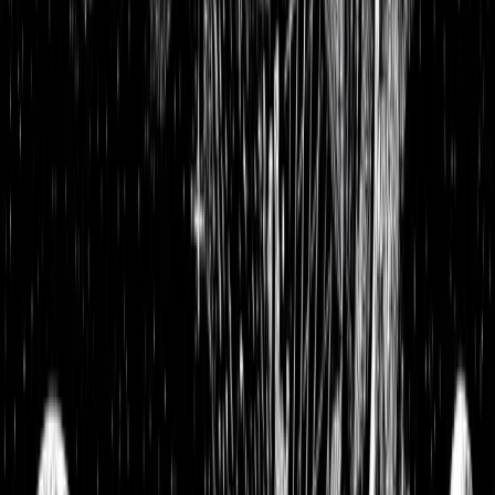
Adobe Update: Adobe kauft figma und die Aktie verliert 17
% — wir erklären Hintergründe und Investmentstrategie