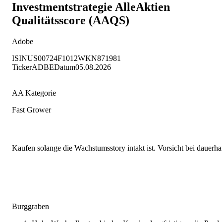
Investmentstrategie
AlleAktien
Qualitätsscore (AAQS)
Adobe
ISIN
US00724F1012
WKN
871981
Ticker
ADBE
Datum
05.08.2026
AA Kategorie
Fast Grower
Kaufen solange die Wachstumsstory intakt ist. Vorsicht bei dauer
Burggraben