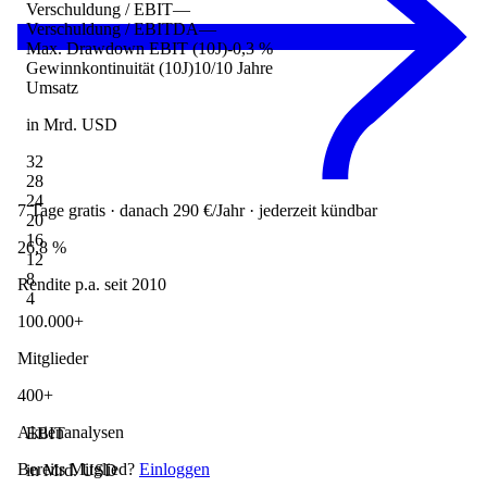
Verschuldung / EBIT
—
Verschuldung / EBITDA
—
Max. Drawdown EBIT (10J)
-0,3 %
Gewinnkontinuität (10J)
10/10 Jahre
Umsatz
in Mrd. USD
32
28
24
7 Tage gratis · danach 290 €/Jahr · jederzeit kündbar
20
16
26,8 %
12
8
Rendite p.a. seit 2010
4
100.000+
Mitglieder
400+
Aktienanalysen
EBIT
Bereits Mitglied?
Einloggen
in Mrd. USD