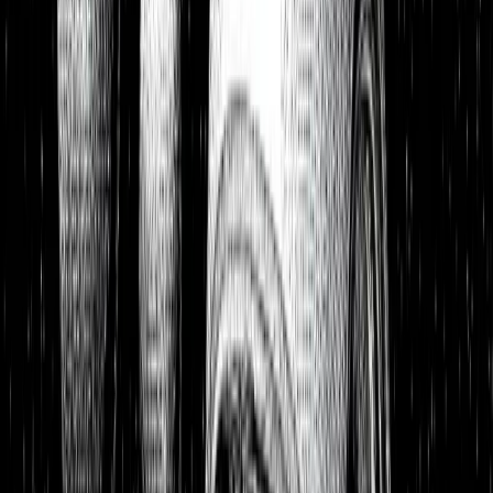
Portfolios
26,8 % p.a. seit 2018
Finanzielle Freiheit
26,8 % p.a.
Dividendendepot
18,6 % p.a.
1:1 Begleitung
Über uns
7 Tage kostenlos testen
Einloggen
Home