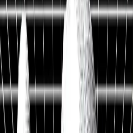
Live Workshop
TERMINAL + API
Kostenlos
Sieh, was andere nicht sehen
Fair Value, KI-Analysen & Screener zu 20.000+ Aktien —
vertraut von BlackRock, Goldman Sachs & Anthropic.
100M+
Kennzahlen
50 J.