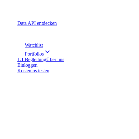
Data API entdecken
Watchlist
Portfolios
1:1 Begleitung
Über uns
Einloggen
Kostenlos testen