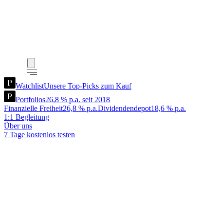
Watchlist
Unsere Top-Picks zum Kauf
Portfolios
26,8 % p.a. seit 2018
Finanzielle Freiheit
26,8 % p.a.
Dividendendepot
18,6 % p.a.
1:1 Begleitung
Über uns
7 Tage kostenlos testen