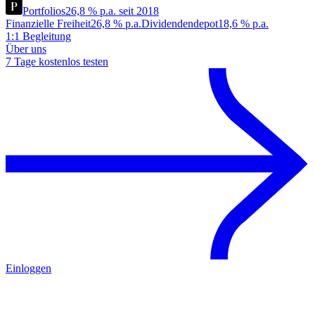
Portfolios
26,8 % p.a. seit 2018
Finanzielle Freiheit
26,8 % p.a.
Dividendendepot
18,6 % p.a.
1:1 Begleitung
Über uns
7 Tage kostenlos testen
Einloggen