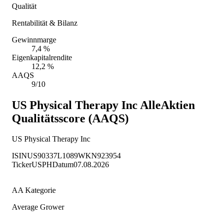
Qualität
Rentabilität & Bilanz
Gewinnmarge
7,4 %
Eigenkapitalrendite
12,2 %
AAQS
9/10
US Physical Therapy Inc
AlleAktien
Qualitätsscore (AAQS)
US Physical Therapy Inc
ISIN
US90337L1089
WKN
923954
Ticker
USPH
Datum
07.08.2026
AA Kategorie
Average Grower