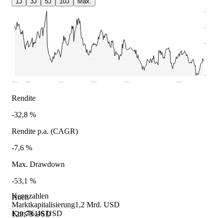
1J
3J
5J
10J
Max.
129,78
112,55
95,31
78,08
60,85
2021
2022
2023
2024
2025
2026
Rendite
-32,8 %
Rendite p.a. (CAGR)
-7,6 %
Max. Drawdown
-53,1 %
Kennzahlen
Hoch
Marktkapitalisierung
1,2 Mrd. USD
Kurs
76,46 USD
129,78 USD