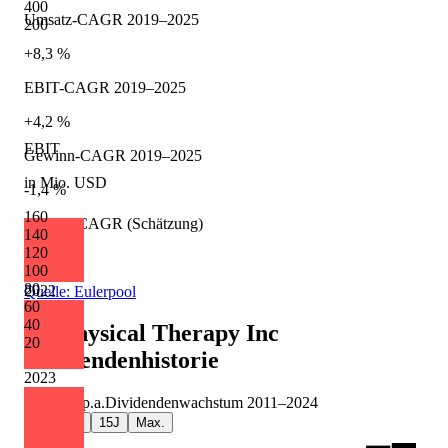
400
Umsatz-CAGR 2019–2025
200
+8,3 %
EBIT-CAGR 2019–2025
+4,2 %
EBIT
Gewinn-CAGR 2019–2025
in Mio. USD
-1,4 %
160
Umsatz-CAGR (Schätzung)
140
120
+8,0 %
100
80
2022
Quelle: Eulerpool
60
40
US Physical Therapy Inc
20
Dividendenhistorie
2023
+14,0 %
p.a.
Dividendenwachstum
2011
–
2024
5J
10J
15J
Max.