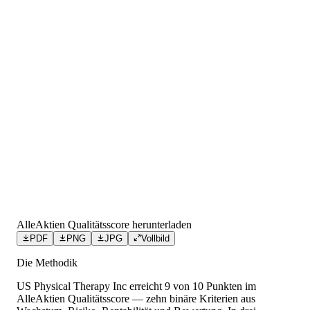
AlleAktien Qualitätsscore herunterladen
PDF
PNG
JPG
Vollbild
Die Methodik
US Physical Therapy Inc
erreicht
9
von 10 Punkten
im
AlleAktien Qualitätsscore — zehn binäre Kriterien aus