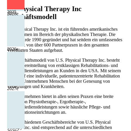
US Physical Therapy Inc
2025
2028
e
Geschäftsmodell
U.S. Physical Therapy Inc. ist ein führendes amerikanisches
Unternehmen im Bereich der physikalischen Therapie. Die
Firma wurde 1990 gegründet und hat seitdem ein umfassendes
Netzwerk von über 600 Partnerpraxen in den gesamten
2026
e
Vereinigten Staaten aufgebaut.
Das Geschäftsmodell von U.S. Physical Therapy Inc. besteht
aus der Bereitstellung von erstklassigen Rehabilitations- und
Therapiedienstleistungen an Kunden in den USA. Mit seinem
Fokus auf eine individuelle, patientenzentrierte Rehabilitation
hilft das Unternehmen Menschen bei der Genesung von
Verletzungen und Krankheiten.
2027
e
Das Unternehmen bietet in allen seinen Praxen eine breite
Palette von Physiotherapie-, Ergotherapie-,
Audiologiedienstleistungen sowie häusliche Pflege- und
Rehabilitationseinrichtungen an.
Die verschiedenen Geschäftsbereiche von U.S. Physical
Therapy Inc. sind entsprechend auf die unterschiedlichen