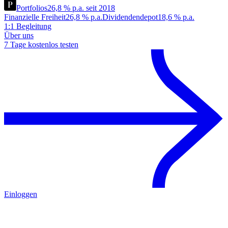
Portfolios
26,8 % p.a. seit 2018
Finanzielle Freiheit
26,8 % p.a.
Dividendendepot
18,6 % p.a.
1:1 Begleitung
Über uns
7 Tage kostenlos testen
Einloggen