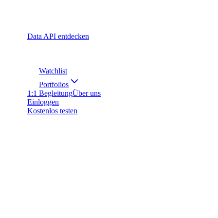
Data API entdecken
Watchlist
Portfolios
1:1 Begleitung
Über uns
Einloggen
Kostenlos testen