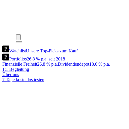
Watchlist
Unsere Top-Picks zum Kauf
Portfolios
26,8 % p.a. seit 2018
Finanzielle Freiheit
26,8 % p.a.
Dividendendepot
18,6 % p.a.
1:1 Begleitung
Über uns
7 Tage kostenlos testen