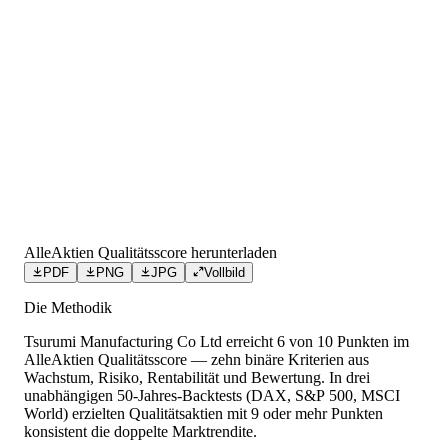
AlleAktien Qualitätsscore herunterladen
PDF
PNG
JPG
Vollbild
Die Methodik
Tsurumi Manufacturing Co Ltd
erreicht
6
von 10 Punkten
im
AlleAktien Qualitätsscore — zehn binäre Kriterien aus
Wachstum, Risiko, Rentabilität und Bewertung. In drei
unabhängigen 50-Jahres-Backtests (DAX, S&P 500, MSCI
World) erzielten Qualitätsaktien mit 9 oder mehr Punkten
konsistent die doppelte Marktrendite.