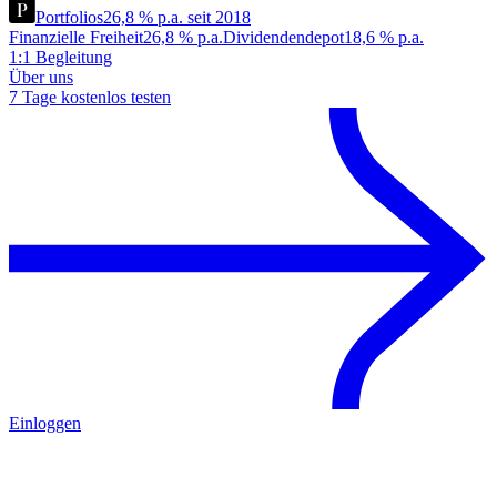
Portfolios
26,8 % p.a. seit 2018
Finanzielle Freiheit
26,8 % p.a.
Dividendendepot
18,6 % p.a.
1:1 Begleitung
Über uns
7 Tage kostenlos testen
Einloggen