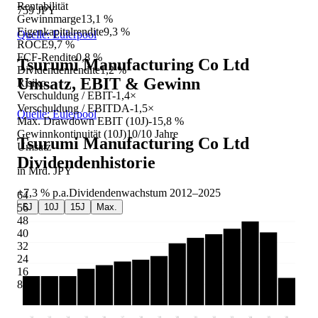
Rentabilität
759 JPY
Gewinnmarge
13,1 %
Eigenkapitalrendite
9,3 %
Quelle: Eulerpool
ROCE
9,7 %
FCF-Rendite
0,8 %
Tsurumi Manufacturing Co Ltd
Dividendenrendite
1,2 %
Umsatz, EBIT & Gewinn
Risiko
Verschuldung / EBIT
-1,4×
Verschuldung / EBITDA
-1,5×
Quelle: Eulerpool
Max. Drawdown EBIT (10J)
-15,8 %
Gewinnkontinuität (10J)
10/10 Jahre
Tsurumi Manufacturing Co Ltd
Umsatz
Dividendenhistorie
in Mrd. JPY
+7,3 %
p.a.
Dividendenwachstum
2012
–
2025
64
5J
10J
15J
Max.
56
48
40
32
24
16
8
'12
'13
'14
'15
'16
'17
'18
'19
'20
'21
'22
'23
'24
'25
'26