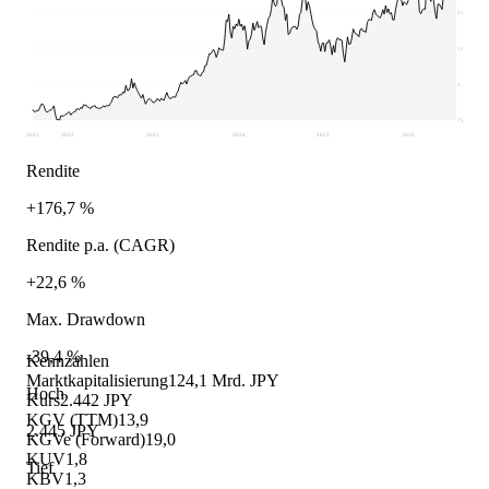
2.024
1.602
1.181
759
2021
2022
2023
2024
2025
2026
Rendite
+176,7 %
Rendite p.a. (CAGR)
+22,6 %
Max. Drawdown
-39,4 %
Kennzahlen
Marktkapitalisierung
124,1 Mrd. JPY
Hoch
Kurs
2.442 JPY
KGV (TTM)
13,9
2.445 JPY
KGVe (Forward)
19,0
KUV
1,8
Tief
KBV
1,3