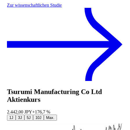
Zur wissenschaftlichen Studie
Tsurumi Manufacturing Co Ltd
Aktienkurs
2.442,00
JPY
+176,7 %
1J
3J
5J
10J
Max.
2.445