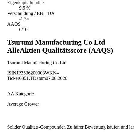
Eigenkapitalrendite
9,5 %
Verschuldung / EBITDA
-1,5×
AAQS
6/10
Tsurumi Manufacturing Co Ltd
AlleAktien Qualitätsscore (AAQS)
Tsurumi Manufacturing Co Ltd
ISIN
JP3536200003
WKN
–
Ticker
6351.T
Datum
07.08.2026
AA Kategorie
Average Grower
Solider Qualitäts-Compounder. Zu fairer Bewertung kaufen und lang