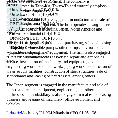
EBIT-Wachstum (3Je)
23,0 %
pumps and associated equipment. The company is
Bewertung
headquartered in Taito-Ku, Tokyo-To and currently employs
Umsatzwachstum (10J)
5,0 %
1,294 full-time employees.
Umsatzwachstum (3Je)
9,9 %
EBIT-Wachstum (10J)
7,6 %
is a Japan-based company engaged in manufacture and sale of
EBIT-Wachstum (3Je)
23,0 %
pumps and related equipment. The firm operates through three
Verschuldung / EBIT
-1,4×
geographic segments including Japan, North America and
2026
e
Gewinnkontinuität (10J)
10/10
China.
Drawdown EBIT (10J)
-15,8 %
The firm is engaged in production, purchasing, sale and leasing
Eigenkapitalrendite
9,3 %
of flagship submersible pumps, other pumps, environmental
ROCE
9,7 %
equipment and peripheral equipment. The firm is also engaged
Renditeerwartung
-1,7 %
in related business, such as associated repair and after-sales
AlleAktien Qualitätsscore
service, installation of machinery and equipment, civil
6
/10
engineering work, electrical work, piping work, construction of
water supply facilities, construction of steel structures, sale of
secondhand and leasing of fixed assets, among others.
The Japan segment is engaged in the manufacture and sale of
pumps and related equipment, engineering and other
businesses. The subsidiary is also engaged in real estate leasing
business and leasing of machinery, office equipment and
vehicles.
Industrie
Machinery
JP
1.294
Mitarbeiter
IPO
01.05.1981