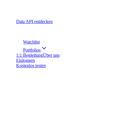
Data API entdecken
Watchlist
Portfolios
1:1 Begleitung
Über uns
Einloggen
Kostenlos testen