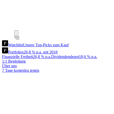
Watchlist
Unsere Top-Picks zum Kauf
Portfolios
26,8 % p.a. seit 2018
Finanzielle Freiheit
26,8 % p.a.
Dividendendepot
18,6 % p.a.
1:1 Begleitung
Über uns
7 Tage kostenlos testen