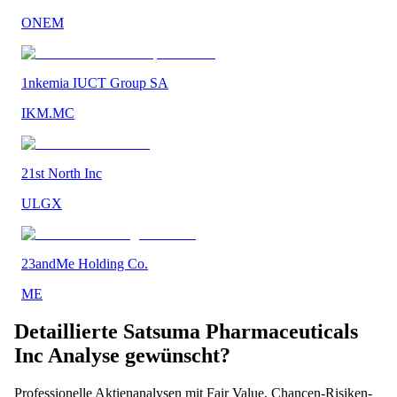
ONEM
1nkemia IUCT Group SA
IKM.MC
21st North Inc
ULGX
23andMe Holding Co.
ME
Detaillierte
Satsuma Pharmaceuticals
Inc
Analyse gewünscht?
Professionelle Aktienanalysen mit Fair Value, Chancen-Risiken-