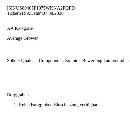
ISIN
US80405P1075
WKN
A2PQPD
Ticker
STSA
Datum
07.08.2026
AA Kategorie
Average Grower
Solider Qualitäts-Compounder. Zu fairer Bewertung kaufen und lang
Burggraben
Keine Burggraben-Einschätzung verfügbar