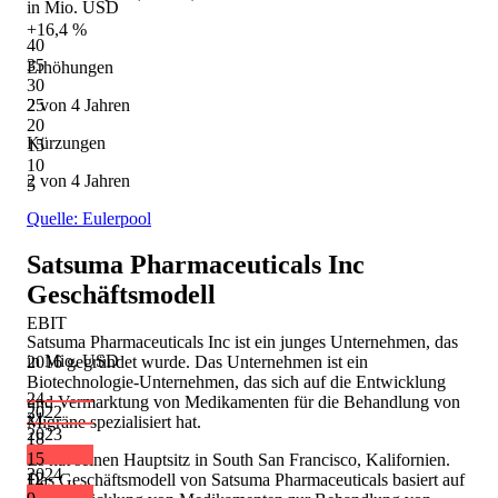
in Mio. USD
+16,4 %
40
35
Erhöhungen
30
2 von 4 Jahren
25
20
Kürzungen
15
10
2 von 4 Jahren
5
Quelle: Eulerpool
Satsuma Pharmaceuticals Inc
Geschäftsmodell
EBIT
Satsuma Pharmaceuticals Inc ist ein junges Unternehmen, das
in Mio. USD
2016 gegründet wurde. Das Unternehmen ist ein
Biotechnologie-Unternehmen, das sich auf die Entwicklung
24
und Vermarktung von Medikamenten für die Behandlung von
2022
21
Migräne spezialisiert hat.
2023
18
15
Es hat seinen Hauptsitz in South San Francisco, Kalifornien.
2024
12
Das Geschäftsmodell von Satsuma Pharmaceuticals basiert auf