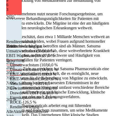
9
der Entwicklung von Medikamenten zur Behandlung von
6
Migräne.
3
Das Unternehmen nutzt neueste Forschungsergebnisse, um
2025
wirksamere Behandlungsmöglichkeiten für Patienten mit
Migräne zu entwickeln. Die Migräne ist eine der am häufigsten
auftretenden neurologischen Erkrankungen weltweit.
Es wird geschätzt, dass etwa 1 Milliarde Menschen weltweit an
dieser Krankheit leiden, wobei Frauen aufgrund hormoneller
Renditeerwartung
Unterschiede häufiger betroffen sind als Männer. Satsuma
2026
e
Renditeerwartung p.a.
—
Pharmaceuticals zielt darauf ab, diese weitverbreitete Krankheit
Umsatzwachstum (3Je)
0,0 %
zu bekämpfen, indem es die Schwere und Häufigkeit von
EBIT-Wachstum (3Je)
27,0 %
Migräneanfällen für Patienten verringert.
Bewertung
2022
Umsatzwachstum (10J)
0,0 %
2023
Um seine Ziele zu erreichen, hat Satsuma Pharmaceuticals eine
Umsatzwachstum (3Je)
0,0 %
2024
Technologieplattform entwickelt, die es ermöglicht, neue
EBIT-Wachstum (10J)
0,0 %
2025
Medikamente für die Behandlung von Migräne zu entwickeln.
EBIT-Wachstum (3Je)
27,0 %
Diese Plattform basiert auf neuesten Erkenntnissen in der
2026
e
Verschuldung / EBIT
0,3×
Medikamentenentwicklung und umfasst verschiedene Bereiche
2027
e
Gewinnkontinuität (10J)
0/10
wie Wirkstoffforschung, präklinische Entwicklung, klinische
Drawdown EBIT (10J)
0,0 %
Entwicklung oder auch Zulassungsverfahren.
Eigenkapitalrendite
-149,6 %
2027
e
ROCE
-126,5 %
Satsuma Pharmaceuticals arbeitet eng mit führenden
Renditeerwartung
—
Medizinern und Forschern zusammen, um seine Medikamente
AlleAktien Qualitätsscore
zu entwickeln. Das Unternehmen führt klinische Studien