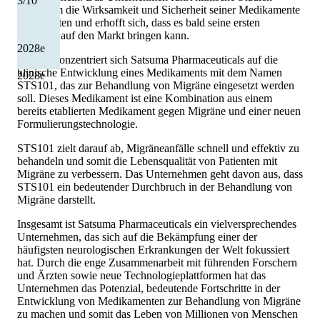
3
/10
durch, um die Wirksamkeit und Sicherheit seiner Medikamente
zu bewerten und erhofft sich, dass es bald seine ersten
Produkte auf den Markt bringen kann.
2028
e
Aktuell konzentriert sich Satsuma Pharmaceuticals auf die
klinische Entwicklung eines Medikaments mit dem Namen
2028
e
STS101, das zur Behandlung von Migräne eingesetzt werden
soll. Dieses Medikament ist eine Kombination aus einem
bereits etablierten Medikament gegen Migräne und einer neuen
Formulierungstechnologie.
STS101 zielt darauf ab, Migräneanfälle schnell und effektiv zu
behandeln und somit die Lebensqualität von Patienten mit
Migräne zu verbessern. Das Unternehmen geht davon aus, dass
STS101 ein bedeutender Durchbruch in der Behandlung von
Migräne darstellt.
Insgesamt ist Satsuma Pharmaceuticals ein vielversprechendes
Unternehmen, das sich auf die Bekämpfung einer der
häufigsten neurologischen Erkrankungen der Welt fokussiert
hat. Durch die enge Zusammenarbeit mit führenden Forschern
und Ärzten sowie neue Technologieplattformen hat das
Unternehmen das Potenzial, bedeutende Fortschritte in der
Entwicklung von Medikamenten zur Behandlung von Migräne
zu machen und somit das Leben von Millionen von Menschen