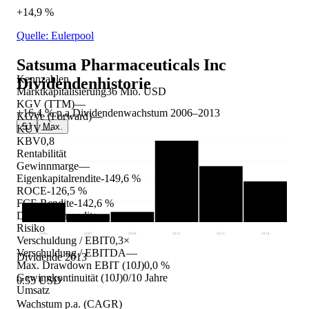
+14,9 %
Quelle: Eulerpool
Satsuma Pharmaceuticals Inc
Kennzahlen
Dividendenhistorie
Marktkapitalisierung
36 Mio. USD
KGV (TTM)
—
+16,4 %
p.a.
Dividendenwachstum
2006
–
2013
KGVe (Forward)
—
5J
Max.
KUV
—
KBV
0,8
Rentabilität
Gewinnmarge
—
Eigenkapitalrendite
-149,6 %
ROCE
-126,5 %
FCF-Rendite
-142,6 %
Dividendenrendite
—
Risiko
2006
2007
2008
2012
2013
2014
Verschuldung / EBIT
0,3×
Verschuldung / EBITDA
—
Dividende 2013
Max. Drawdown EBIT (10J)
0,0 %
Gewinnkontinuität (10J)
0/10 Jahre
0.55 USD
Umsatz
Wachstum p.a. (CAGR)