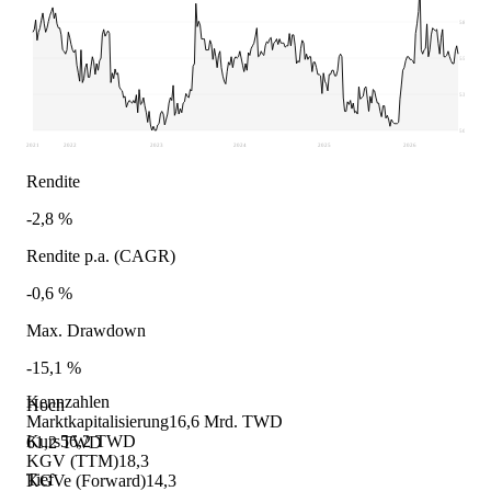
58,55
55,9
53,25
50,6
2021
2022
2023
2024
2025
2026
Rendite
-2,8 %
Rendite p.a. (CAGR)
-0,6 %
Max. Drawdown
-15,1 %
Kennzahlen
Hoch
Marktkapitalisierung
16,6 Mrd. TWD
Kurs
56,2 TWD
61,2 TWD
KGV (TTM)
18,3
Tief
KGVe (Forward)
14,3