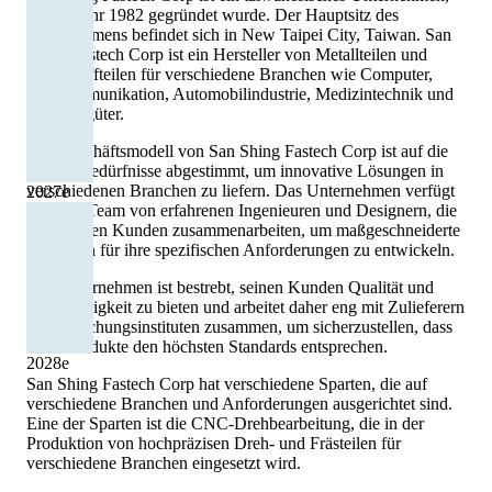
das im Jahr 1982 gegründet wurde. Der Hauptsitz des
Unternehmens befindet sich in New Taipei City, Taiwan. San
Shing Fastech Corp ist ein Hersteller von Metallteilen und
Kunststoffteilen für verschiedene Branchen wie Computer,
Telekommunikation, Automobilindustrie, Medizintechnik und
Konsumgüter.
Das Geschäftsmodell von San Shing Fastech Corp ist auf die
Kundenbedürfnisse abgestimmt, um innovative Lösungen in
verschiedenen Branchen zu liefern. Das Unternehmen verfügt
2027
e
über ein Team von erfahrenen Ingenieuren und Designern, die
eng mit den Kunden zusammenarbeiten, um maßgeschneiderte
Lösungen für ihre spezifischen Anforderungen zu entwickeln.
Das Unternehmen ist bestrebt, seinen Kunden Qualität und
Zuverlässigkeit zu bieten und arbeitet daher eng mit Zulieferern
und Forschungsinstituten zusammen, um sicherzustellen, dass
seine Produkte den höchsten Standards entsprechen.
2028
e
San Shing Fastech Corp hat verschiedene Sparten, die auf
verschiedene Branchen und Anforderungen ausgerichtet sind.
Eine der Sparten ist die CNC-Drehbearbeitung, die in der
Produktion von hochpräzisen Dreh- und Frästeilen für
verschiedene Branchen eingesetzt wird.