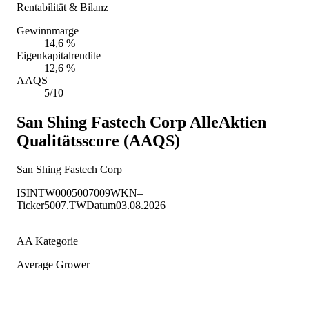
Rentabilität & Bilanz
Gewinnmarge
14,6 %
Eigenkapitalrendite
12,6 %
AAQS
5/10
San Shing Fastech Corp
AlleAktien
Qualitätsscore (AAQS)
San Shing Fastech Corp
ISIN
TW0005007009
WKN
–
Ticker
5007.TW
Datum
03.08.2026
AA Kategorie
Average Grower