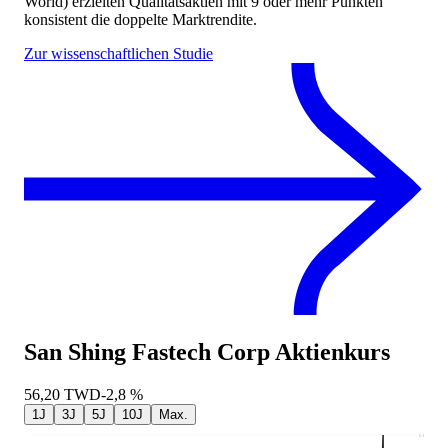
World) erzielten Qualitätsaktien mit 9 oder mehr Punkten
konsistent die doppelte Marktrendite.
Zur wissenschaftlichen Studie
San Shing Fastech Corp
Aktienkurs
56,20
TWD
-2,8 %
1J
3J
5J
10J
Max.
61,2