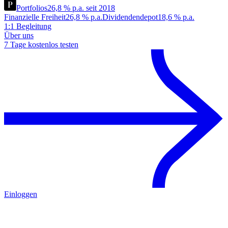
Portfolios
26,8 % p.a. seit 2018
Finanzielle Freiheit
26,8 % p.a.
Dividendendepot
18,6 % p.a.
1:1 Begleitung
Über uns
7 Tage kostenlos testen
Einloggen