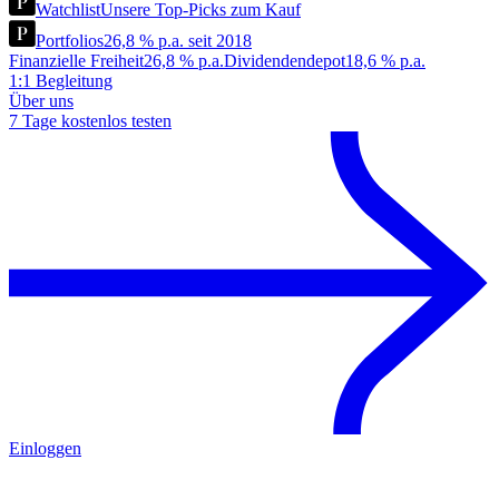
Watchlist
Unsere Top-Picks zum Kauf
Portfolios
26,8 % p.a. seit 2018
Finanzielle Freiheit
26,8 % p.a.
Dividendendepot
18,6 % p.a.
1:1 Begleitung
Über uns
7 Tage kostenlos testen
Einloggen