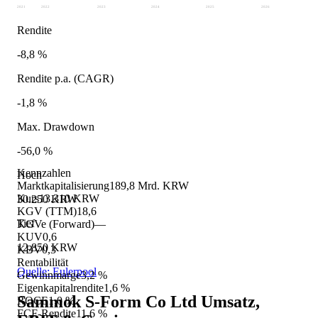
2021
2022
2023
2024
2025
2026
Rendite
-8,8 %
Rendite p.a. (CAGR)
-1,8 %
Max. Drawdown
-56,0 %
Kennzahlen
Hoch
Marktkapitalisierung
189,8 Mrd. KRW
Kurs
13.310 KRW
30.250 KRW
KGV (TTM)
18,6
Tief
KGVe (Forward)
—
KUV
0,6
12.850 KRW
KBV
0,3
Rentabilität
Quelle: Eulerpool
Gewinnmarge
3,2 %
Eigenkapitalrendite
1,6 %
Sammok S-Form Co Ltd
Umsatz,
ROCE
1,0 %
FCF-Rendite
11,6 %