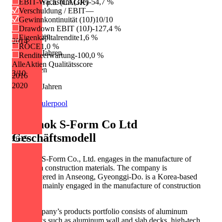
EBIT-Wachstum (3Je)
-54,7 %
Wachstum p.a. (CAGR)
Verschuldung / EBIT
—
+13,7 %
Gewinnkontinuität (10J)
10/10
Drawdown EBIT (10J)
-127,4 %
Erhöhungen
Eigenkapitalrendite
1,6 %
2014
ROCE
1,0 %
2 von 13 Jahren
Renditeerwartung
-100,0 %
AlleAktien Qualitätsscore
Kürzungen
3
/10
2016
2020
0 von 13 Jahren
Quelle: Eulerpool
Sammok S-Form Co Ltd
Geschäftsmodell
2015
Sammok S-Form Co., Ltd. engages in the manufacture of
aluminum construction materials. The company is
headquartered in Anseong, Gyeonggi-Do. is a Korea-based
company mainly engaged in the manufacture of construction
molds.
The Company’s products portfolio consists of aluminum
formworks such as aluminum wall and slab decks, high-tech