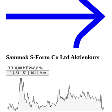
Sammok S-Form Co Ltd
Aktienkurs
13.310,00
KRW
-8,8 %
1J
3J
5J
10J
Max.
30.250
25.900
21.550
17.200
12.850