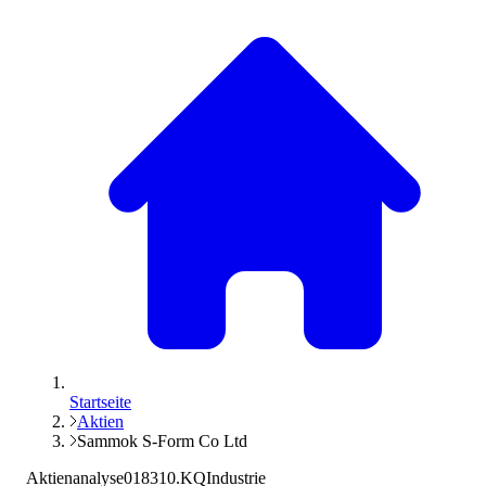
Startseite
Aktien
Sammok S-Form Co Ltd
Aktienanalyse
018310.KQ
Industrie