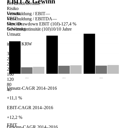
EBIT & Gewinn
Dividendenrendite
—
Risiko
Umsatz
Verschuldung / EBIT
—
EBIT
Verschuldung / EBITDA
—
Gewinn
Max. Drawdown EBIT (10J)
-127,4 %
Schätzung
Gewinnkontinuität (10J)
10/10 Jahre
Umsatz
in Mrd. KRW
320
280
240
200
160
120
2014
2015
2016
80
Umsatz-CAGR 2014–2016
40
+11,1 %
EBIT-CAGR 2014–2016
+12,2 %
EBIT
Gewinn-CAGR 2014–2016