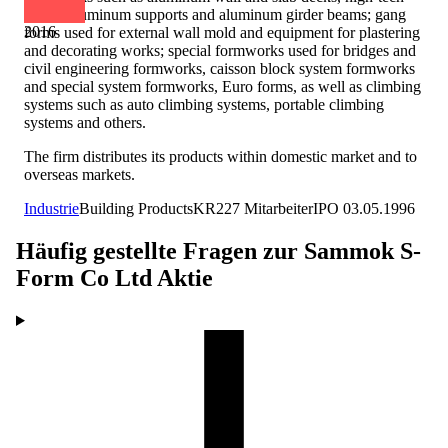
forms, aluminum supports and aluminum girder beams; gang
2016
forms used for external wall mold and equipment for plastering
and decorating works; special formworks used for bridges and
civil engineering formworks, caisson block system formworks
and special system formworks, Euro forms, as well as climbing
systems such as auto climbing systems, portable climbing
systems and others.
The firm distributes its products within domestic market and to
overseas markets.
Industrie
Building Products
KR
227
Mitarbeiter
IPO
03.05.1996
Häufig gestellte Fragen zur
Sammok S-
Form Co Ltd
Aktie