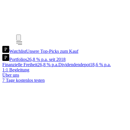
Watchlist
Unsere Top-Picks zum Kauf
Portfolios
26,8 % p.a. seit 2018
Finanzielle Freiheit
26,8 % p.a.
Dividendendepot
18,6 % p.a.
1:1 Begleitung
Über uns
7 Tage kostenlos testen