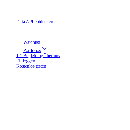
Data API entdecken
Watchlist
Portfolios
1:1 Begleitung
Über uns
Einloggen
Kostenlos testen