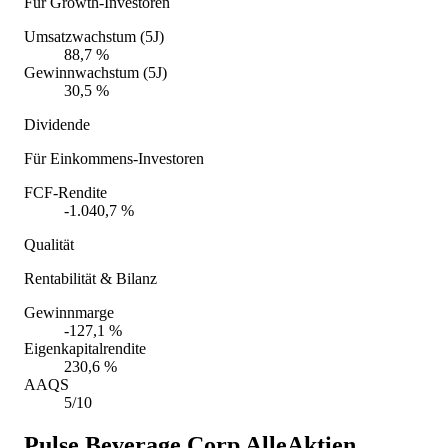
Für Growth-Investoren
Umsatzwachstum (5J)
88,7 %
Gewinnwachstum (5J)
30,5 %
Dividende
Für Einkommens-Investoren
FCF-Rendite
-1.040,7 %
Qualität
Rentabilität & Bilanz
Gewinnmarge
-127,1 %
Eigenkapitalrendite
230,6 %
AAQS
5/10
Pulse Beverage Corp
AlleAktien