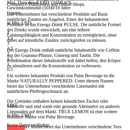
Max. Drawdown EBIT (10J)
0,0 %
Commerce-Plattformen und Online-Shops.
Gewinnkontinuität (10J)
0/10 Jahre
Umsatz
Das Unternehmen hat verschiedene Produkte auf Basis
natürlicher Zutaten im Angebot. Eines der bekanntesten
in Mio. USD
Produkte ist das Energy-Drink PULSE. Die natürliche Formel
des Drinks wurde entwickelt, um eine höhere
4
Leistungsfähigkeit und Konzentration zu ermöglichen, ohne
3,5
dabei auf künstliche Zusätze zurückgreifen zu müssen.
3
2,5
Der Energy-Drink enthält natürliche Inhaltsstoffe wie Coffein
2
aus der Guarana-Pflanze, Ginseng und Taurin. Die
1,5
Kombination dieser Inhaltsstoffe soll dabei helfen, den Körper
1
zu stimulieren und die Konzentration zu verbessern.
0,5
Ein weiteres bekanntes Produkt von Pulse Beverage ist die
Marke NATURALLY PEPPERED. Unter diesem Namen
bietet das Unternehmen verschiedene Limonaden mit
natürlichem Pfeffergeschmack an.
Die Getränke enthalten keinen künstlichen Zucker oder
EBIT
Süßstoffe und sind somit eine gesunde Alternative zu anderen
Limonaden auf dem Markt. TRUE LEMON ist eine weitere
in Mio. USD
bekannte Marke von Pulse Beverage.
Keine Daten verfügbar
Unter dieser Marke bietet das Unternehmen verschiedene Tees