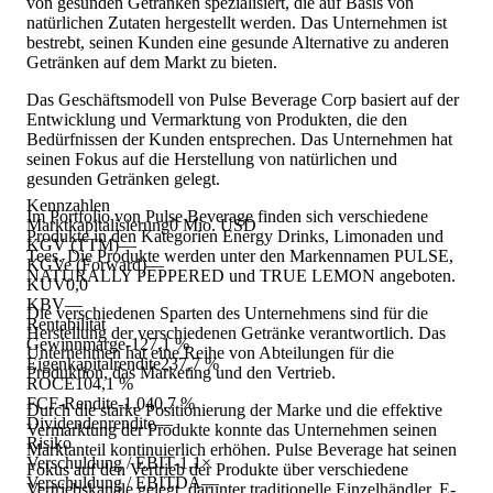
von gesunden Getränken spezialisiert, die auf Basis von
natürlichen Zutaten hergestellt werden. Das Unternehmen ist
bestrebt, seinen Kunden eine gesunde Alternative zu anderen
Getränken auf dem Markt zu bieten.
Das Geschäftsmodell von Pulse Beverage Corp basiert auf der
Entwicklung und Vermarktung von Produkten, die den
Bedürfnissen der Kunden entsprechen. Das Unternehmen hat
seinen Fokus auf die Herstellung von natürlichen und
gesunden Getränken gelegt.
Kennzahlen
Im Portfolio von Pulse Beverage finden sich verschiedene
Marktkapitalisierung
0 Mio. USD
Produkte in den Kategorien Energy Drinks, Limonaden und
KGV (TTM)
—
Tees. Die Produkte werden unter den Markennamen PULSE,
KGVe (Forward)
—
NATURALLY PEPPERED und TRUE LEMON angeboten.
KUV
0,0
KBV
—
Die verschiedenen Sparten des Unternehmens sind für die
Rentabilität
Herstellung der verschiedenen Getränke verantwortlich. Das
Gewinnmarge
-127,1 %
Unternehmen hat eine Reihe von Abteilungen für die
Eigenkapitalrendite
237,7 %
Produktion, das Marketing und den Vertrieb.
ROCE
104,1 %
FCF-Rendite
-1.040,7 %
Durch die starke Positionierung der Marke und die effektive
Dividendenrendite
—
Vermarktung der Produkte konnte das Unternehmen seinen
Risiko
Marktanteil kontinuierlich erhöhen. Pulse Beverage hat seinen
Verschuldung / EBIT
-1,1×
Fokus auf den Vertrieb der Produkte über verschiedene
Verschuldung / EBITDA
—
Vertriebskanäle gelegt, darunter traditionelle Einzelhändler, E-