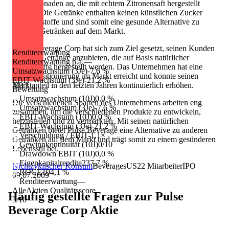
und Limonaden an, die mit echtem Zitronensaft hergestellt
werden. Die Getränke enthalten keinen künstlichen Zucker
oder Süßstoffe und sind somit eine gesunde Alternative zu
anderen Getränken auf dem Markt.
Pulse Beverage Corp hat sich zum Ziel gesetzt, seinen Kunden
Renditeerwartung
gesunde Getränke anzubieten, die auf Basis natürlicher
Renditeerwartung p.a.
—
Inhaltsstoffe hergestellt werden. Das Unternehmen hat eine
Umsatzwachstum (3Je)
-7,6 %
starke Positionierung im Markt erreicht und konnte seinen
EBIT-Wachstum (3Je)
-21,2 %
Marktanteil in den letzten Jahren kontinuierlich erhöhen.
2013
Bewertung
Umsatzwachstum (10J)
0,0 %
Die verschiedenen Sparten des Unternehmens arbeiten eng
Umsatzwachstum (3Je)
-7,6 %
zusammen, um die verschiedenen Produkte zu entwickeln,
EBIT-Wachstum (10J)
0,0 %
herzustellen und zu vermarkten. Mit seinen natürlichen
EBIT-Wachstum (3Je)
-21,2 %
Getränken bietet Pulse Beverage eine Alternative zu anderen
Verschuldung / EBIT
-1,1×
Getränken auf dem Markt und trägt somit zu einem gesünderen
Gewinnkontinuität (10J)
0/10
Lebensstil bei.
Drawdown EBIT (10J)
0,0 %
Eigenkapitalrendite
237,7 %
Nichtzyklischer Konsum
Beverages
US
22
Mitarbeiter
IPO
ROCE
104,1 %
09.07.2009
Renditeerwartung
—
AlleAktien Qualitätsscore
Häufig gestellte Fragen zur
Pulse
5
/10
Beverage Corp
Aktie