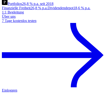
Portfolios
26,8 % p.a. seit 2018
Finanzielle Freiheit
26,8 % p.a.
Dividendendepot
18,6 % p.a.
1:1 Begleitung
Über uns
7 Tage kostenlos testen
Einloggen