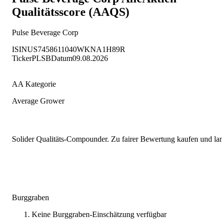
Qualitätsscore (AAQS)
Pulse Beverage Corp
ISIN
US7458611040
WKN
A1H89R
Ticker
PLSB
Datum
09.08.2026
AA Kategorie
Average Grower
Solider Qualitäts-Compounder. Zu fairer Bewertung kaufen und lang
Burggraben
Keine Burggraben-Einschätzung verfügbar