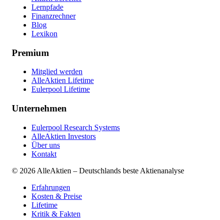
Lernpfade
Finanzrechner
Blog
Lexikon
Premium
Mitglied werden
AlleAktien Lifetime
Eulerpool Lifetime
Unternehmen
Eulerpool Research Systems
AlleAktien Investors
Über uns
Kontakt
©
2026
AlleAktien – Deutschlands beste Aktienanalyse
Erfahrungen
Kosten & Preise
Lifetime
Kritik & Fakten