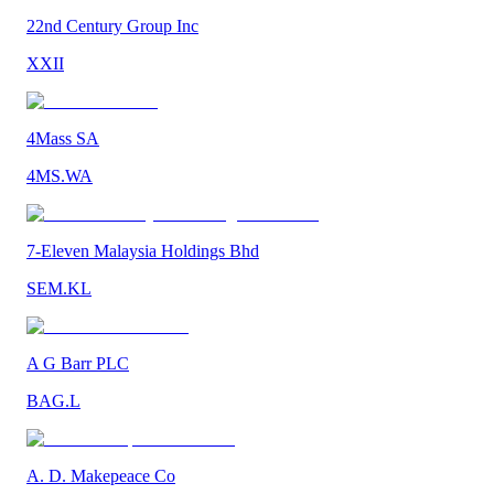
22nd Century Group Inc
XXII
4Mass SA
4MS.WA
7-Eleven Malaysia Holdings Bhd
SEM.KL
A G Barr PLC
BAG.L
A. D. Makepeace Co