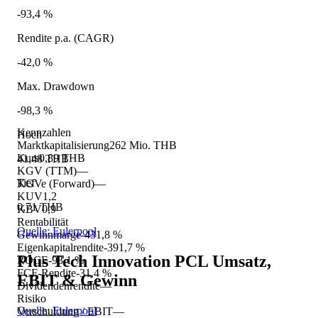
-93,4 %
Rendite p.a. (CAGR)
-42,0 %
Max. Drawdown
-98,3 %
Kennzahlen
Hoch
Marktkapitalisierung
262 Mio. THB
Kurs
0,89 THB
41,48 THB
KGV (TTM)
—
Tief
KGVe (Forward)
—
KUV
1,2
0,71 THB
KBV
0,9
Rentabilität
Quelle: Eulerpool
Gewinnmarge
-431,8 %
Eigenkapitalrendite
-391,7 %
Plus Tech Innovation PCL
Umsatz,
ROCE
-93,1 %
FCF-Rendite
-31,4 %
EBIT & Gewinn
Dividendenrendite
—
Risiko
Quelle: Eulerpool
Verschuldung / EBIT
—