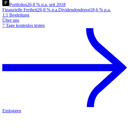
Portfolios
26,8 % p.a. seit 2018
Finanzielle Freiheit
26,8 % p.a.
Dividendendepot
18,6 % p.a.
1:1 Begleitung
Über uns
7 Tage kostenlos testen
Einloggen