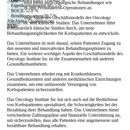
Drawdown EBIT (10J)
0,0 %
2028
e
Unternehmen bietet auch chirurgische Behandlungen wie
Eigenkapitalrendite
385,5 %
Brustkrebs- und Prostatakrebs-Operationen an.
ROCE
-52,8 %
Renditeerwartung
29,7 %
Eine wichtige Säule des Geschäftsmodells des Oncology
AlleAktien Qualitätsscore
Institute Inc sind klinische Studien. Das Unternehmen führt
2028
e
5
/10
kontinuierlich klinische Studien durch, um neue
Behandlungsmöglichkeiten für Krebspatienten zu entwickeln.
Das Unternehmen ist stolz darauf, seinen Patienten Zugang zu
den neuesten und innovativsten Behandlungsoptionen zu
bieten. Ein weiterer wichtiger Aspekt des Geschäftsmodells des
Oncology Institute Inc ist die Zusammenarbeit mit anderen
Gesundheitsanbietern.
Das Unternehmen arbeitet eng mit Krankenhäusern,
Gesundheitszentren und anderen medizinischen Einrichtungen
zusammen, um eine umfassende Versorgung von
Krebspatienten sicherzustellen.
Das Oncology Institute Inc hat sich auch auf die Bedürfnisse
von Krebspatienten spezialisiert, die Schwierigkeiten bei der
Bezahlung ihrer Behandlung haben. Das Unternehmen bietet
verschiedene Zahlungspläne und finanzielle Unterstützung an,
um sicherzustellen, dass alle Patienten eine angemessene und
bezahlbare Behandlung erhalten.