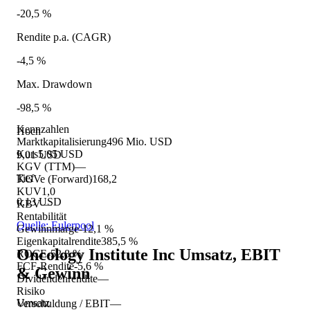
-20,5 %
Rendite p.a. (CAGR)
-4,5 %
Max. Drawdown
-98,5 %
Kennzahlen
Hoch
Marktkapitalisierung
496 Mio. USD
Kurs
5,05 USD
9,01 USD
KGV (TTM)
—
Tief
KGVe (Forward)
168,2
KUV
1,0
0,13 USD
KBV
—
Rentabilität
Quelle: Eulerpool
Gewinnmarge
-12,1 %
Eigenkapitalrendite
385,5 %
Oncology Institute Inc
Umsatz, EBIT
ROCE
-52,8 %
FCF-Rendite
-5,6 %
& Gewinn
Dividendenrendite
—
Risiko
Umsatz
Verschuldung / EBIT
—