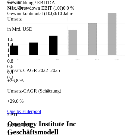
Gewinn
Verschuldung / EBITDA
—
Schätzung
Max. Drawdown EBIT (10J)
0,0 %
Gewinnkontinuität (10J)
0/10 Jahre
Umsatz
in Mrd. USD
1,6
1,4
1,2
1
0,8
2022
2023
2025
2026
e
2027
e
2028
e
0,6
Umsatz-CAGR 2022–2025
0,4
0,2
+26,8 %
Umsatz-CAGR (Schätzung)
+29,6 %
Quelle: Eulerpool
EBIT
Oncology Institute Inc
in Mrd. USD
Geschäftsmodell