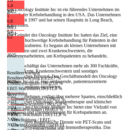
1,6
1,4
Das Oncology Institute Inc ist ein führendes Unternehmen im
1,2
2022
Bereich der Krebsbehandlung in den USA. Das Unternehmen
1
besteht seit 1997 und hat seinen Hauptsitz in Long Beach,
0,8
Kalifornien.
0,6
2023
0,4
2024
Die Gründer des Oncology Institute Inc hatten das Ziel, eine
0,2
qualitativ hochwertige Krebsbehandlung für Patienten in der
Region anzubieten. Es begann als kleines Unternehmen mit
zwei Ärzten und zwei Krankenschwestern, die
2025
zusammenarbeiteten, um Krebspatienten zu behandeln.
Heute beschäftigt das Unternehmen mehr als 300 Fachkräfte,
darunter Ärzte, Krankenschwestern und sonstiges
Renditeerwartung
medizinisches Personal. Das Geschäftsmodell des Oncology
Renditeerwartung p.a.
29,7 %
Institute Inc ist es, eine umfassende, patientenzentrierte
2026
e
Umsatzwachstum (3Je)
25,8 %
Krebsbehandlung anzubieten.
EBIT-Wachstum (3Je)
-11,8 %
Bewertung
2022
Das Unternehmen verfügt über mehrere Sparten, einschließlich
Umsatzwachstum (10J)
0,0 %
medizinischer Onkologie, Strahlentherapie und klinischer
2023
Umsatzwachstum (3Je)
25,8 %
Studien. Das Oncology Institute Inc bietet eine Vielzahl von
2024
EBIT-Wachstum (10J)
0,0 %
Produkten und Dienstleistungen für Krebspatienten an.
2025
2027
e
EBIT-Wachstum (3Je)
-11,8 %
2026
e
Verschuldung / EBIT
—
Dazu gehören diagnostische Dienste wie PET-Scans und
2027
Gewinnkontinuität (10J)
e
0/10
MRTs, Chemotherapeutika und Immuntherapeutika. Das