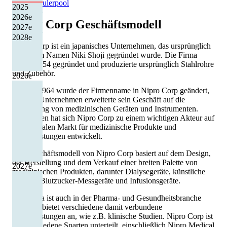
Quelle: Eulerpool
2025
2026
e
Nipro Corp
Geschäftsmodell
2027
e
2028
e
Nipro Corp ist ein japanisches Unternehmen, das ursprünglich
unter dem Namen Niki Shoji gegründet wurde. Die Firma
wurde 1954 gegründet und produzierte ursprünglich Stahlrohre
und Zubehör.
2026
e
Im Jahr 1964 wurde der Firmenname in Nipro Corp geändert,
und das Unternehmen erweiterte sein Geschäft auf die
Herstellung von medizinischen Geräten und Instrumenten.
Inzwischen hat sich Nipro Corp zu einem wichtigen Akteur auf
dem globalen Markt für medizinische Produkte und
Dienstleistungen entwickelt.
Das Geschäftsmodell von Nipro Corp basiert auf dem Design,
der Herstellung und dem Verkauf einer breiten Palette von
2027
e
medizinischen Produkten, darunter Dialysegeräte, künstliche
Organe, Blutzucker-Messgeräte und Infusionsgeräte.
Die Firma ist auch in der Pharma- und Gesundheitsbranche
tätig und bietet verschiedene damit verbundene
Dienstleistungen an, wie z.B. klinische Studien. Nipro Corp ist
in verschiedene Sparten unterteilt, einschließlich Nipro Medical