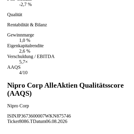
-2,7 %
Qualität
Rentabilität & Bilanz
Gewinnmarge
1,0 %
Eigenkapitalrendite
2,6 %
Verschuldung / EBITDA
5,7×
AAQS
4/10
Nipro Corp
AlleAktien Qualitätsscore
(AAQS)
Nipro Corp
ISIN
JP3673600007
WKN
875746
Ticker
8086.T
Datum
06.08.2026