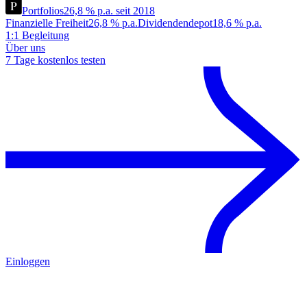
Portfolios
26,8 % p.a. seit 2018
Finanzielle Freiheit
26,8 % p.a.
Dividendendepot
18,6 % p.a.
1:1 Begleitung
Über uns
7 Tage kostenlos testen
Einloggen