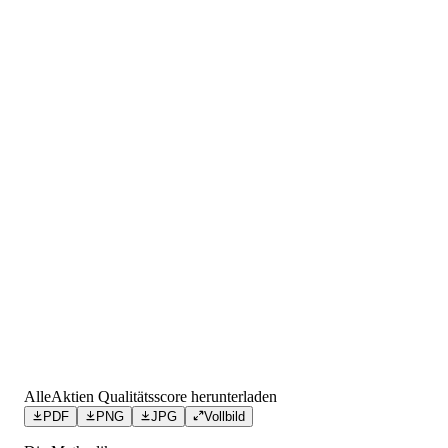
AlleAktien Qualitätsscore herunterladen
PDF
PNG
JPG
Vollbild