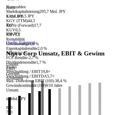
Kennzahlen
Hoch
Marktkapitalisierung
295,7 Mrd. JPY
Kurs
1.606,5 JPY
1.724 JPY
KGV (TTM)
44,3
Tief
KGVe (Forward)
17,7
KUV
0,5
998 JPY
KBV
1,2
Rentabilität
Quelle: Eulerpool
Gewinnmarge
1,0 %
Eigenkapitalrendite
2,0 %
Nipro Corp
Umsatz, EBIT & Gewinn
ROCE
3,2 %
FCF-Rendite
-2,7 %
Dividendenrendite
1,7 %
Umsatz
Risiko
EBIT
Verschuldung / EBIT
19,8×
Gewinn
Verschuldung / EBITDA
5,7×
Schätzung
Max. Drawdown EBIT (10J)
-38,4 %
Gewinnkontinuität (10J)
9/10 Jahre
Umsatz
in Mrd. JPY
800
700