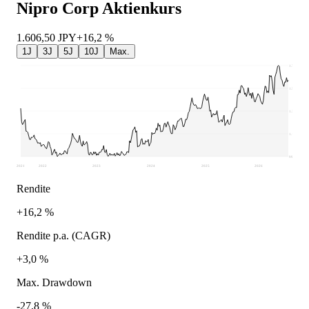
Nipro Corp
Aktienkurs
1.606,50
JPY
+16,2 %
1J
3J
5J
10J
Max.
1.724
1.543
1.361
1.180
998
2021
2022
2023
2024
2025
2026
Rendite
+16,2 %
Rendite p.a. (CAGR)
+3,0 %
Max. Drawdown
-27,8 %