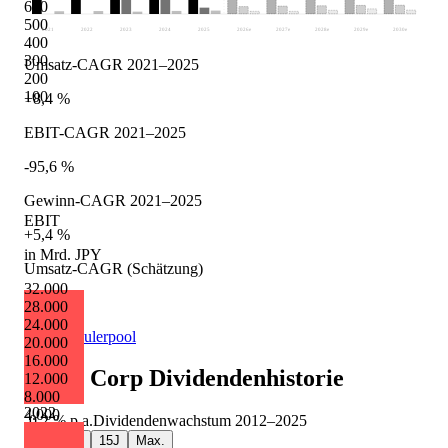
600
500
2021
2022
2023
2024
2025
2026
e
2027
e
2028
e
2029
e
2030
e
400
300
Umsatz-CAGR 2021–2025
200
100
+8,4 %
EBIT-CAGR 2021–2025
-95,6 %
Gewinn-CAGR 2021–2025
EBIT
+5,4 %
in Mrd. JPY
Umsatz-CAGR (Schätzung)
32.000
+4,0 %
28.000
24.000
Quelle: Eulerpool
20.000
16.000
Nipro Corp
Dividendenhistorie
12.000
8.000
2022
4.000
-0,2 %
p.a.
Dividendenwachstum
2012
–
2025
5J
10J
15J
Max.