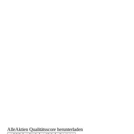
AlleAktien Qualitätsscore herunterladen