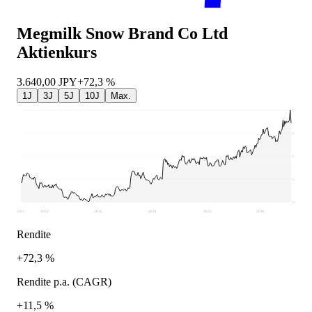
Megmilk Snow Brand Co Ltd
Aktienkurs
3.640,00
JPY
+72,3 %
1J
3J
5J
10J
Max.
3.975
3.386
2.797
2.207
1.618
2021
2022
2023
2024
2025
2026
Rendite
+72,3 %
Rendite p.a. (CAGR)
+11,5 %