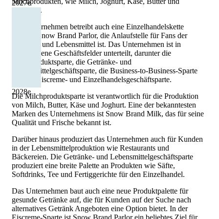
Milchprodukten, wie Milch, Joghurt, Käse, Butter und
2027
e
Eiscreme.
Das Unternehmen betreibt auch eine Einzelhandelskette
namens Snow Brand Parlor, die Anlaufstelle für Fans der
Eiscreme und Lebensmittel ist. Das Unternehmen ist in
verschiedene Geschäftsfelder unterteilt, darunter die
Milchproduktsparte, die Getränke- und
Lebensmittelgeschäftsparte, die Business-to-Business-Sparte
und die Eiscreme- und Einzelhandelsgeschäftsparte.
2028
e
Die Milchproduktsparte ist verantwortlich für die Produktion
von Milch, Butter, Käse und Joghurt. Eine der bekanntesten
Marken des Unternehmens ist Snow Brand Milk, das für seine
Qualität und Frische bekannt ist.
Darüber hinaus produziert das Unternehmen auch für Kunden
in der Lebensmittelproduktion wie Restaurants und
Bäckereien. Die Getränke- und Lebensmittelgeschäftsparte
produziert eine breite Palette an Produkten wie Säfte,
Softdrinks, Tee und Fertiggerichte für den Einzelhandel.
Das Unternehmen baut auch eine neue Produktpalette für
gesunde Getränke auf, die für Kunden auf der Suche nach
alternatives Getränk Angeboten eine Option bietet. In der
Eiscreme-Sparte ist Snow Brand Parlor ein beliebtes Ziel für