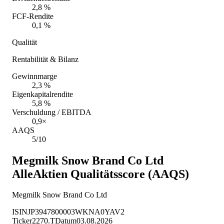
2,8 %
FCF-Rendite
0,1 %
Qualität
Rentabilität & Bilanz
Gewinnmarge
2,3 %
Eigenkapitalrendite
5,8 %
Verschuldung / EBITDA
0,9×
AAQS
5/10
Megmilk Snow Brand Co Ltd
AlleAktien Qualitätsscore (AAQS)
Megmilk Snow Brand Co Ltd
ISIN
JP3947800003
WKN
A0YAV2
Ticker
2270.T
Datum
03.08.2026