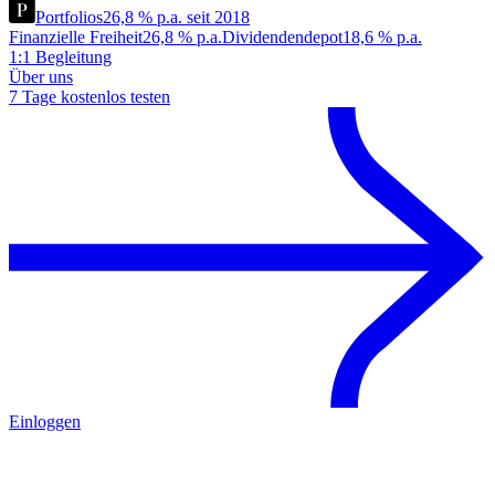
Portfolios
26,8 % p.a. seit 2018
Finanzielle Freiheit
26,8 % p.a.
Dividendendepot
18,6 % p.a.
1:1 Begleitung
Über uns
7 Tage kostenlos testen
Einloggen