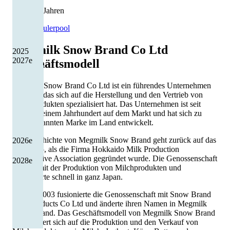
1 von 13 Jahren
Quelle: Eulerpool
Megmilk Snow Brand Co Ltd
2025
2027
e
Geschäftsmodell
Megmilk Snow Brand Co Ltd ist ein führendes Unternehmen
in Japan, das sich auf die Herstellung und den Vertrieb von
Milchprodukten spezialisiert hat. Das Unternehmen ist seit
mehr als einem Jahrhundert auf dem Markt und hat sich zu
einer bekannten Marke im Land entwickelt.
Die Geschichte von Megmilk Snow Brand geht zurück auf das
2026
e
Jahr 1925, als die Firma Hokkaido Milk Production
Cooperative Association gegründet wurde. Die Genossenschaft
2028
e
begann mit der Produktion von Milchprodukten und
expandierte schnell in ganz Japan.
Im Jahr 2003 fusionierte die Genossenschaft mit Snow Brand
Milk Products Co Ltd und änderte ihren Namen in Megmilk
Snow Brand. Das Geschäftsmodell von Megmilk Snow Brand
konzentriert sich auf die Produktion und den Verkauf von