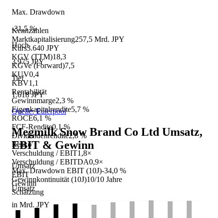
Max. Drawdown
-31,5 %
Kennzahlen
Marktkapitalisierung
257,5 Mrd. JPY
Hoch
Kurs
3.640 JPY
KGV (TTM)
18,3
3.975 JPY
KGVe (Forward)
7,5
KUV
0,4
Tief
KBV
1,1
Rentabilität
1.618 JPY
Gewinnmarge
2,3 %
Eigenkapitalrendite
5,7 %
Quelle: Eulerpool
ROCE
6,1 %
FCF-Rendite
0,1 %
Megmilk Snow Brand Co Ltd
Umsatz,
Dividendenrendite
2,8 %
EBIT & Gewinn
Risiko
Verschuldung / EBIT
1,8×
Verschuldung / EBITDA
0,9×
Umsatz
Max. Drawdown EBIT (10J)
-34,0 %
EBIT
Gewinnkontinuität (10J)
10/10 Jahre
Gewinn
Umsatz
Schätzung
in Mrd. JPY