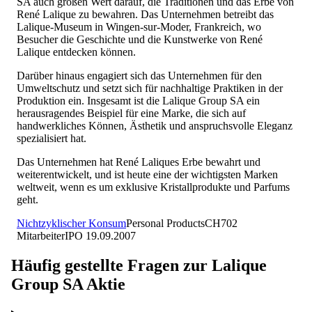
SA auch großen Wert darauf, die Traditionen und das Erbe von
René Lalique zu bewahren. Das Unternehmen betreibt das
Lalique-Museum in Wingen-sur-Moder, Frankreich, wo
Besucher die Geschichte und die Kunstwerke von René
Lalique entdecken können.
Darüber hinaus engagiert sich das Unternehmen für den
Umweltschutz und setzt sich für nachhaltige Praktiken in der
Produktion ein. Insgesamt ist die Lalique Group SA ein
herausragendes Beispiel für eine Marke, die sich auf
handwerkliches Können, Ästhetik und anspruchsvolle Eleganz
spezialisiert hat.
Das Unternehmen hat René Laliques Erbe bewahrt und
weiterentwickelt, und ist heute eine der wichtigsten Marken
weltweit, wenn es um exklusive Kristallprodukte und Parfums
geht.
Nichtzyklischer Konsum
Personal Products
CH
702
Mitarbeiter
IPO
19.09.2007
Häufig gestellte Fragen zur
Lalique
Group SA
Aktie