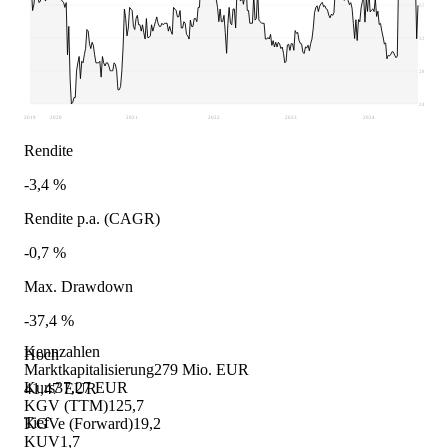
37,3
33,14
28,97
24,8
2019
2020
2021
2022
2023
2024
Rendite
-3,4 %
Rendite p.a. (CAGR)
-0,7 %
Max. Drawdown
-37,4 %
Kennzahlen
Hoch
Marktkapitalisierung
279 Mio. EUR
Kurs
37,27 EUR
41,47 EUR
KGV (TTM)
125,7
Tief
KGVe (Forward)
19,2
KUV
1,7