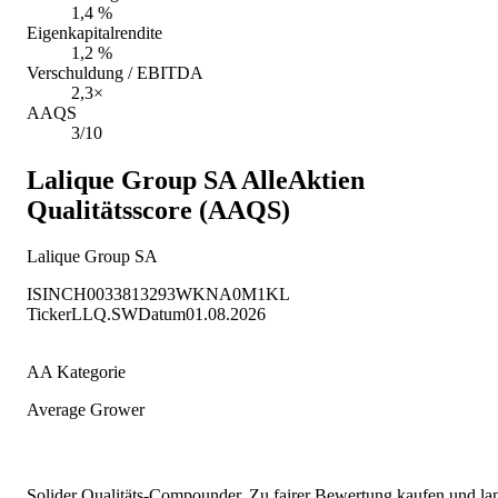
1,4 %
Eigenkapitalrendite
1,2 %
Verschuldung / EBITDA
2,3×
AAQS
3/10
Lalique Group SA
AlleAktien
Qualitätsscore (AAQS)
Lalique Group SA
ISIN
CH0033813293
WKN
A0M1KL
Ticker
LLQ.SW
Datum
01.08.2026
AA Kategorie
Average Grower
Solider Qualitäts-Compounder. Zu fairer Bewertung kaufen und lang