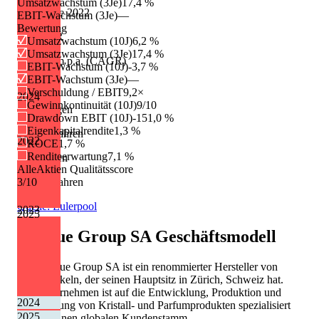
Umsatzwachstum (3Je)
17,4 %
Dividende 2022
EBIT-Wachstum (3Je)
—
Bewertung
0.20 EUR
Umsatzwachstum (10J)
6,2 %
Umsatzwachstum (3Je)
17,4 %
Wachstum p.a. (CAGR)
EBIT-Wachstum (10J)
-3,7 %
EBIT-Wachstum (3Je)
—
-26,3 %
Verschuldung / EBIT
9,2×
2024
Gewinnkontinuität (10J)
9/10
Erhöhungen
Drawdown EBIT (10J)
-151,0 %
Eigenkapitalrendite
1,3 %
0 von 1 Jahren
2022
ROCE
1,7 %
Renditeerwartung
7,1 %
Kürzungen
AlleAktien Qualitätsscore
1 von 1 Jahren
3
/10
Quelle: Eulerpool
2023
2025
Lalique Group SA
Geschäftsmodell
Die Lalique Group SA ist ein renommierter Hersteller von
Luxusartikeln, der seinen Hauptsitz in Zürich, Schweiz hat.
Das Unternehmen ist auf die Entwicklung, Produktion und
2024
Vermarktung von Kristall- und Parfumprodukten spezialisiert
2025
und hat einen globalen Kundenstamm.