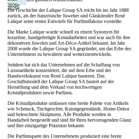
2026
e
2026
e
Die Geschichte der Lalique Group SA reicht bis ins Jahr 1888
zurück, als der französische Juwelier und Glaskünstler René
Lalique seine ersten Entwürfe für Parfümflakons vorstellte.
Die Marke Lalique wurde schnell zu einem Synonym für
luxuriöse, handgefertigte Kristallarbeiten und war auch für ihre
dekorativen Juwelen und Art-Déco-Artikel bekannt. Im Jahr
2008 wurde die Lalique Group SA gegründet, um das Erbe des
Unternehmens zu bewahren und weiterzuentwickeln.
Seitdem hat sich das Unternehmen auf die Schaffung von
Luxusartikeln konzentriert, die auf dem Erbe und der
Handwerkskunst von René Lalique basieren. Das
Geschäftsmodell der Lalique Group SA basiert auf der
Herstellung und dem Verkauf von hochwertigen
Kristallprodukten sowie Parfüms.
Die Kristallprodukte umfassen eine breite Palette von Artikeln
wie Schmuck, Tischgeschirr, Kunstgegenstände, Home-Dekor
und beleuchtete Skulpturen. Alle Produkte werden in
Handarbeit hergestellt und sind für ihren hervorragenden Glanz
und ihre einzigartige Präzision bekannt.
Die Parfümsparte des Unternehmens produziert eine breite