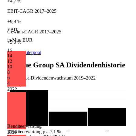
+4,7 %
EBIT-CAGR 2017–2025
+9,9 %
EBIT
Gewinn-CAGR 2017–2025
in Mio. EUR
+5,0 %
16
Quelle: Eulerpool
14
12
Lalique Group SA
Dividendenhistorie
10
8
6
-26,3 %
p.a.
Dividendenwachstum
2019
–
2022
4
Max.
2
2022
Renditeerwartung
Renditeerwartung p.a.
7,1 %
2023
2019
2022
2023