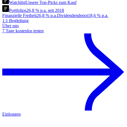
Watchlist
Unsere Top-Picks zum Kauf
Portfolios
26,8 % p.a. seit 2018
Finanzielle Freiheit
26,8 % p.a.
Dividendendepot
18,6 % p.a.
1:1 Begleitung
Über uns
7 Tage kostenlos testen
Einloggen