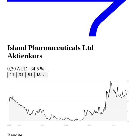
Island Pharmaceuticals Ltd
Aktienkurs
0,39
AUD
+34,5 %
1J
3J
5J
Max.
0,56
0,43
0,31
0,18
0,05
2021
2022
2023
2024
2025
2026
Rendite