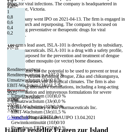
1,4
drugs for viral infections. The company is headquartered in
2026
e
1,2
Melbourne, Victoria.
1
0,8
The company went IPO on 2021-04-13. The firm is engaged in
0,6
drug research and repurposing. The company is focused on
0,4
developing preventative or therapeutic drugs for viral
0,2
infections.
The firm's lead asset, ISLA-101 is developed by its subsidiary,
2027
e
Isla Pharmaceuticals. ISLA-101 is a drug with a safety profile,
being repurposed for the prevention and treatment of dengue
fever and other mosquito (or vector) borne diseases.
Renditeerwartung
The drug also has the potential to be used to prevent or treat a
Renditeerwartung p.a.
107,0 %
number of viruses including dengue, Zika and chikungunya,
Umsatzwachstum (3Je)
0,0 %
and other diseases rife in tropical climates. The firm is also
EBIT-Wachstum (3Je)
11,5 %
considering alternative formulations, including a long-acting
Bewertung
oral formulation and intravenous formulations for severe
2025
Umsatzwachstum (10J)
0,0 %
dengue infections.
2026
e
2028
e
Umsatzwachstum (3Je)
0,0 %
2027
e
EBIT-Wachstum (10J)
0,0 %
The firm's subsidiary is Isla Pharmaceuticals Inc.
2028
e
EBIT-Wachstum (3Je)
11,5 %
Verschuldung / EBIT
1,9×
Gesundheit
Pharmaceuticals
AU
IPO
13.04.2021
Gewinnkontinuität (10J)
0/10
Drawdown EBIT (10J)
0,0 %
Häufig gestellte Fragen zur
Island