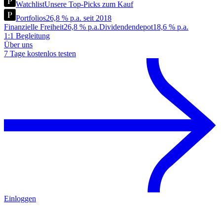
Watchlist
Unsere Top-Picks zum Kauf
Portfolios
26,8 % p.a. seit 2018
Finanzielle Freiheit
26,8 % p.a.
Dividendendepot
18,6 % p.a.
1:1 Begleitung
Über uns
7 Tage kostenlos testen
Einloggen