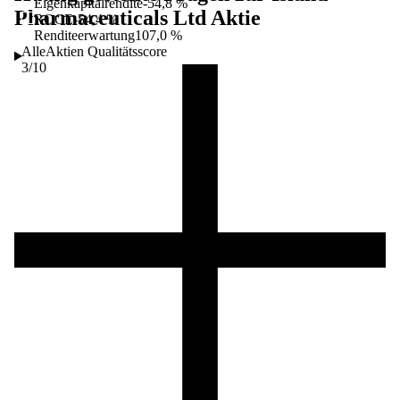
Eigenkapitalrendite
-54,8 %
Pharmaceuticals Ltd
Aktie
ROCE
-54,4 %
Renditeerwartung
107,0 %
AlleAktien Qualitätsscore
3
/10