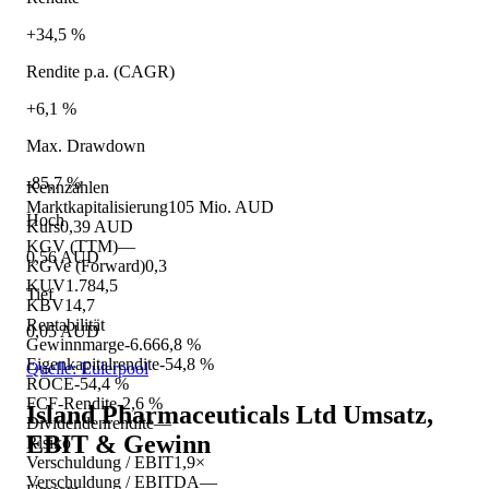
+34,5 %
Rendite p.a. (CAGR)
+6,1 %
Max. Drawdown
-85,7 %
Kennzahlen
Marktkapitalisierung
105 Mio. AUD
Hoch
Kurs
0,39 AUD
KGV (TTM)
—
0,56 AUD
KGVe (Forward)
0,3
KUV
1.784,5
Tief
KBV
14,7
Rentabilität
0,05 AUD
Gewinnmarge
-6.666,8 %
Eigenkapitalrendite
-54,8 %
Quelle: Eulerpool
ROCE
-54,4 %
FCF-Rendite
-2,6 %
Island Pharmaceuticals Ltd
Umsatz,
Dividendenrendite
—
EBIT & Gewinn
Risiko
Verschuldung / EBIT
1,9×
Verschuldung / EBITDA
—