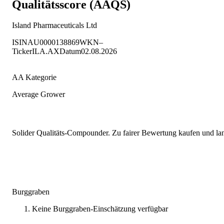
Qualitätsscore (AAQS)
Island Pharmaceuticals Ltd
ISIN
AU0000138869
WKN
–
Ticker
ILA.AX
Datum
02.08.2026
AA Kategorie
Average Grower
Solider Qualitäts-Compounder. Zu fairer Bewertung kaufen und lang
Burggraben
Keine Burggraben-Einschätzung verfügbar