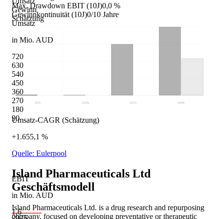
Umsatz
Max. Drawdown EBIT (10J)
0,0 %
Gewinn
Gewinnkontinuität (10J)
0/10 Jahre
Schätzung
Umsatz
in Mio. AUD
720
630
540
450
360
270
2025
2026
e
2027
e
2028
e
180
90
Umsatz-CAGR (Schätzung)
+1.655,1 %
Quelle: Eulerpool
Island Pharmaceuticals Ltd
EBIT
Geschäftsmodell
in Mio. AUD
Island Pharmaceuticals Ltd. is a drug research and repurposing
1,6
company, focused on developing preventative or therapeutic
2025