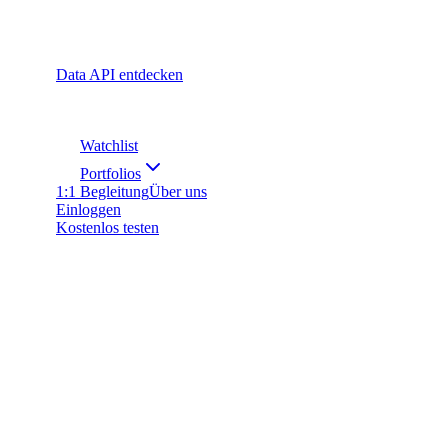
Data API entdecken
Watchlist
Portfolios
1:1 Begleitung
Über uns
Einloggen
Kostenlos testen