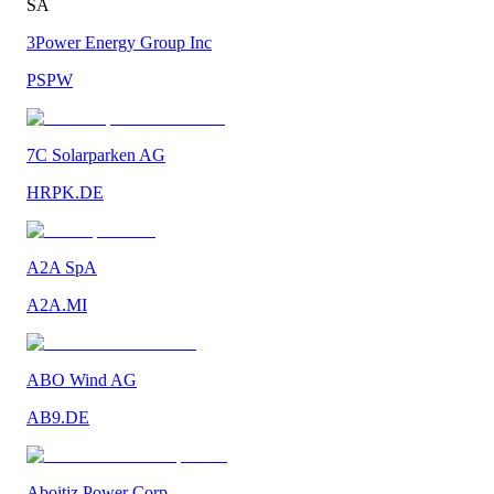
SA
3Power Energy Group Inc
PSPW
7C Solarparken AG
HRPK.DE
A2A SpA
A2A.MI
ABO Wind AG
AB9.DE
Aboitiz Power Corp