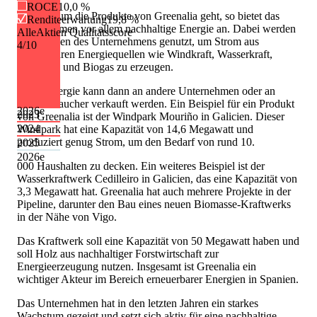
ROCE
10,0 %
Wenn es um die Produkte von Greenalia geht, so bietet das
Renditeerwartung
19,8 %
Unternehmen vor allem nachhaltige Energie an. Dabei werden
AlleAktien Qualitätsscore
die Anlagen des Unternehmens genutzt, um Strom aus
4
/10
erneuerbaren Energiequellen wie Windkraft, Wasserkraft,
Biomasse und Biogas zu erzeugen.
Diese Energie kann dann an andere Unternehmen oder an
Endverbraucher verkauft werden. Ein Beispiel für ein Produkt
2026
e
2023
von Greenalia ist der Windpark Mouriño in Galicien. Dieser
2024
Windpark hat eine Kapazität von 14,6 Megawatt und
produziert genug Strom, um den Bedarf von rund 10.
2025
2026
e
000 Haushalten zu decken. Ein weiteres Beispiel ist der
Wasserkraftwerk Cedilleiro in Galicien, das eine Kapazität von
3,3 Megawatt hat. Greenalia hat auch mehrere Projekte in der
Pipeline, darunter den Bau eines neuen Biomasse-Kraftwerks
in der Nähe von Vigo.
Das Kraftwerk soll eine Kapazität von 50 Megawatt haben und
soll Holz aus nachhaltiger Forstwirtschaft zur
Energieerzeugung nutzen. Insgesamt ist Greenalia ein
wichtiger Akteur im Bereich erneuerbarer Energien in Spanien.
Das Unternehmen hat in den letzten Jahren ein starkes
Wachstum gezeigt und setzt sich aktiv für eine nachhaltige