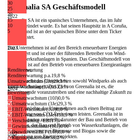
30
Greenalia SA
Geschäftsmodell
25
20
2022
15
Greenalia SA ist ein spanisches Unternehmen, das im Jahr
10
2009 gegründet wurde. Es hat seinen Hauptsitz in A Coruña,
5
Spanien und ist an der spanischen Börse unter dem Ticker
GRN gelistet.
Das Unternehmen ist auf den Bereich erneuerbarer Energien
2023
spezialisiert und ist einer der führenden Betreiber von Wind-
und Wasserkraftanlagen in Spanien. Das Geschäftsmodell von
Greenalia ist auf den Betrieb von erneuerbaren Energieanlagen
Renditeerwartung
ausgerichtet.
Renditeerwartung p.a.
19,8 %
Dabei betreibt das Unternehmen sowohl Windparks als auch
Umsatzwachstum (3Je)
29,3 %
Wasserkraftanlagen. Das Ziel von Greenalia ist es, die
EBIT-Wachstum (3Je)
153,5 %
2024
Energiewende voranzutreiben und eine nachhaltige Zukunft zu
Bewertung
schaffen.
Umsatzwachstum (10J)
0,0 %
Umsatzwachstum (3Je)
29,3 %
Dadurch möchte das Unternehmen auch einen Beitrag zur
EBIT-Wachstum (10J)
0,0 %
Reduzierung von CO2-Emissionen leisten. Greenalia ist in
EBIT-Wachstum (3Je)
153,5 %
mehrere Sparten unterteilt, darunter der Bau und Betrieb von
Verschuldung / EBIT
7,9×
Windparks, der Bau und Betrieb von Wasserkraftanlagen, die
Gewinnkontinuität (10J)
0/10
Energieerzeugung aus Biomasse und Biogas sowie die
Drawdown EBIT (10J)
0,0 %
2022
Entwicklung von Energieprojekten.
2025
Eigenkapitalrendite
53,2 %