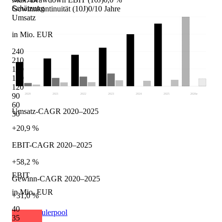
Schätzung
Gewinnkontinuität (10J)
0/10 Jahre
Umsatz
in Mio. EUR
240
210
180
150
120
90
2020
2021
2022
2023
2024
2025
2026
e
60
Umsatz-CAGR 2020–2025
30
+20,9 %
EBIT-CAGR 2020–2025
+58,2 %
EBIT
Gewinn-CAGR 2020–2025
in Mio. EUR
+31,0 %
40
Quelle: Eulerpool
35