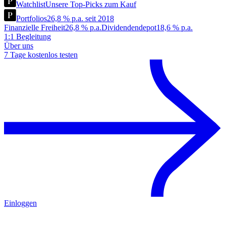
Watchlist
Unsere Top-Picks zum Kauf
Portfolios
26,8 % p.a. seit 2018
Finanzielle Freiheit
26,8 % p.a.
Dividendendepot
18,6 % p.a.
1:1 Begleitung
Über uns
7 Tage kostenlos testen
Einloggen