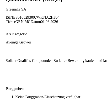
Greenalia SA
ISIN
ES0105293007
WKN
A2H864
Ticker
GRN.MC
Datum
01.08.2026
AA Kategorie
Average Grower
Solider Qualitäts-Compounder. Zu fairer Bewertung kaufen und lang
Burggraben
Keine Burggraben-Einschätzung verfügbar