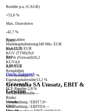
Rendite p.a. (CAGR)
+52,6 %
Max. Drawdown
-42,7 %
Kennzahlen
Hoch
Marktkapitalisierung
349 Mio. EUR
Kurs
15,75 EUR
19,6 EUR
KGV (TTM)
29,0
Tief
KGVe (Forward)
16,2
KUV
4,6
2,19 EUR
KBV
15,4
Rentabilität
Quelle: Eulerpool
Gewinnmarge
15,7 %
Eigenkapitalrendite
53,2 %
Greenalia SA
Umsatz, EBIT &
ROCE
10,0 %
FCF-Rendite
-2,8 %
Gewinn
Dividendenrendite
—
Risiko
Umsatz
Verschuldung / EBIT
7,9×
EBIT
Verschuldung / EBITDA
—
Gewinn
Max. Drawdown EBIT (10J)
0,0 %