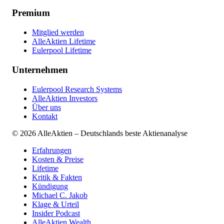
Premium
Mitglied werden
AlleAktien Lifetime
Eulerpool Lifetime
Unternehmen
Eulerpool Research Systems
AlleAktien Investors
Über uns
Kontakt
©
2026
AlleAktien – Deutschlands beste Aktienanalyse
Erfahrungen
Kosten & Preise
Lifetime
Kritik & Fakten
Kündigung
Michael C. Jakob
Klage & Urteil
Insider Podcast
AlleAktien Wealth