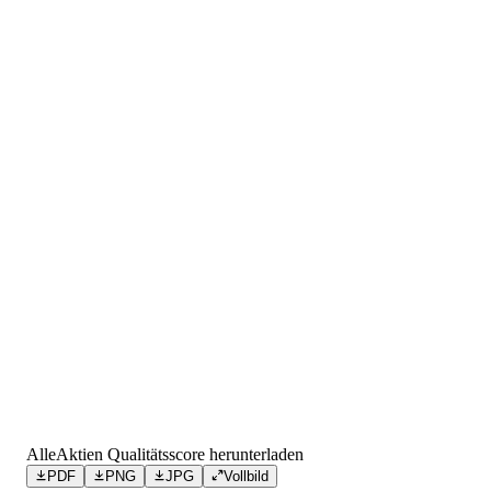
AlleAktien Qualitätsscore herunterladen
PDF
PNG
JPG
Vollbild