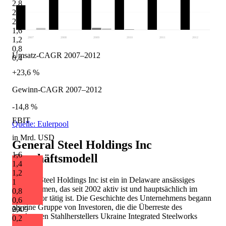
2,8
2,4
2
1,6
1,2
2007
2008
2009
2010
2011
2012
0,8
Umsatz-CAGR 2007–2012
0,4
+23,6 %
Gewinn-CAGR 2007–2012
-14,8 %
EBIT
Quelle: Eulerpool
in Mrd. USD
General Steel Holdings Inc
1,6
Geschäftsmodell
1,4
1,2
General Steel Holdings Inc ist ein in Delaware ansässiges
1
Unternehmen, das seit 2002 aktiv ist und hauptsächlich im
0,8
Stahlsektor tätig ist. Die Geschichte des Unternehmens begann
0,6
als eine Gruppe von Investoren, die die Überreste des
2009
0,4
insolventen Stahlherstellers Ukraine Integrated Steelworks
0,2
erwarben.