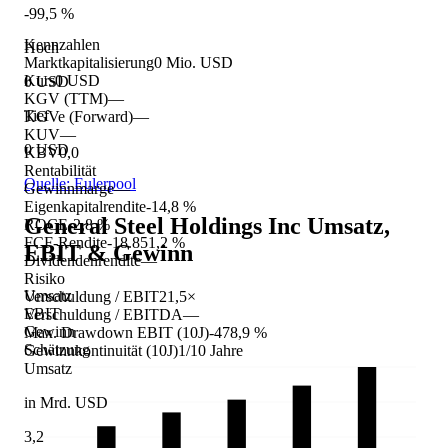
-99,5 %
Kennzahlen
Hoch
Marktkapitalisierung
0 Mio. USD
Kurs
0 USD
0 USD
KGV (TTM)
—
Tief
KGVe (Forward)
—
KUV
—
0 USD
KBV
0,0
Rentabilität
Quelle: Eulerpool
Gewinnmarge
—
Eigenkapitalrendite
-14,8 %
General Steel Holdings Inc
Umsatz,
ROCE
-2,8 %
FCF-Rendite
-18.851,2 %
EBIT & Gewinn
Dividendenrendite
—
Risiko
Umsatz
Verschuldung / EBIT
21,5×
EBIT
Verschuldung / EBITDA
—
Gewinn
Max. Drawdown EBIT (10J)
-478,9 %
Schätzung
Gewinnkontinuität (10J)
1/10 Jahre
Umsatz
in Mrd. USD
3,2