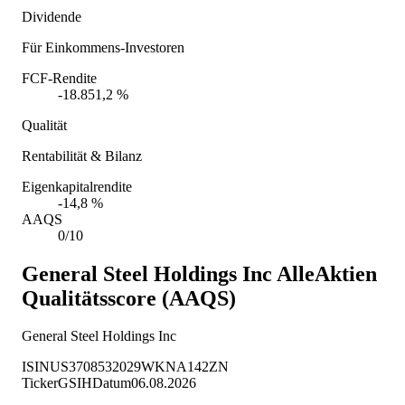
Dividende
Für Einkommens-Investoren
FCF-Rendite
-18.851,2 %
Qualität
Rentabilität & Bilanz
Eigenkapitalrendite
-14,8 %
AAQS
0/10
General Steel Holdings Inc
AlleAktien
Qualitätsscore (AAQS)
General Steel Holdings Inc
ISIN
US3708532029
WKN
A142ZN
Ticker
GSIH
Datum
06.08.2026