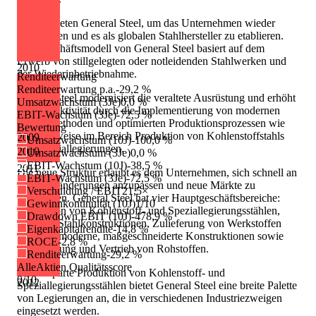
Sie gründeten General Steel, um das Unternehmen wieder
aufzubauen und es als globalen Stahlhersteller zu etablieren.
Das Geschäftsmodell von General Steel basiert auf dem
Erwerb von stillgelegten oder notleidenden Stahlwerken und
2010
der Wiederinbetriebnahme.
Renditeerwartung
Renditeerwartung p.a.
-29,2 %
General Steel modernisiert die veraltete Ausrüstung und erhöht
Umsatzwachstum (3Je)
0,0 %
die Produktivität durch die Implementierung von modernen
EBIT-Wachstum (3Je)
-72,5 %
Arbeitsmethoden und optimierten Produktionsprozessen wie
Bewertung
beispielsweise im Bereich Produktion von Kohlenstoffstahls
2009
Umsatzwachstum (10J)
-100,0 %
und Speziallegierungen.
2010
Umsatzwachstum (3Je)
0,0 %
EBIT-Wachstum (10J)
-38,5 %
2011
Die neue Struktur erlaubt es dem Unternehmen, sich schnell an
EBIT-Wachstum (3Je)
-72,5 %
Marktveränderungen anzupassen und neue Märkte zu
Verschuldung / EBIT
21,5×
erschließen. General Steel hat vier Hauptgeschäftsbereiche:
Gewinnkontinuität (10J)
1/10
Produktion von Kohlenstoff- und Speziallegierungsstählen,
Drawdown EBIT (10J)
-478,9 %
Bau von Stahlkonstruktionen, Zulieferung von Werkstoffen
Eigenkapitalrendite
-14,8 %
und hochmoderne, maßgeschneiderte Konstruktionen sowie
ROCE
-2,8 %
Lagerhaltung und Vertrieb von Rohstoffen.
Renditeerwartung
-29,2 %
AlleAktien Qualitätsscore
In der Sparte Produktion von Kohlenstoff- und
0
/10
2012
Speziallegierungsstählen bietet General Steel eine breite Palette
von Legierungen an, die in verschiedenen Industriezweigen
eingesetzt werden.