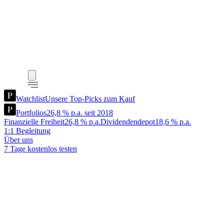
Watchlist
Unsere Top-Picks zum Kauf
Portfolios
26,8 % p.a. seit 2018
Finanzielle Freiheit
26,8 % p.a.
Dividendendepot
18,6 % p.a.
1:1 Begleitung
Über uns
7 Tage kostenlos testen