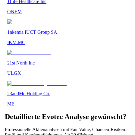
1Life Healthcare Inc
ONEM
1nkemia IUCT Group SA
IKM.MC
21st North Inc
ULGX
23andMe Holding Co.
ME
Detaillierte
Evotec
Analyse gewünscht?
Professionelle Aktienanalysen mit Fair Value, Chancen-Risiken-
Profil und Kaufempfehlungen. Ab 29 €/Monat.