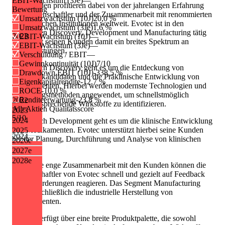
EBIT-Wachstum (3Je)
—
Die Kunden profitieren dabei von der jahrelangen Erfahrung
Bewertung
der Wissenschaftler und der Zusammenarbeit mit renommierten
Umsatzwachstum (10J)
20,0 %
akademischen Institutionen weltweit. Evotec ist in den
Umsatzwachstum (3Je)
1,6 %
Segmenten Discovery, Development und Manufacturing tätig
2023
EBIT-Wachstum (10J)
—
und bietet seinen Kunden damit ein breites Spektrum an
EBIT-Wachstum (3Je)
—
Dienstleistungen.
Verschuldung / EBIT
—
Gewinnkontinuität (10J)
7/10
Im Bereich Discovery geht es um die Entdeckung von
Drawdown EBIT (10J)
-338,5 %
Wirkstoffkandidaten und die Präklinische Entwicklung von
Eigenkapitalrendite
-12,7 %
Medikamenten. Hierbei werden modernste Technologien und
ROCE
-10,0 %
Forschungsmethoden angewendet, um schnellstmöglich
Renditeerwartung
-23,8 %
2022
erfolgversprechende Wirkstoffe zu identifizieren.
AlleAktien Qualitätsscore
2023
5
/10
2024
Im Bereich Development geht es um die klinische Entwicklung
von Medikamenten. Evotec unterstützt hierbei seine Kunden
2025
2024
bei der Planung, Durchführung und Analyse von klinischen
2026
e
Studien.
2027
e
2028
e
Durch die enge Zusammenarbeit mit den Kunden können die
Wissenschaftler von Evotec schnell und gezielt auf Feedback
und Anforderungen reagieren. Das Segment Manufacturing
umfasst schließlich die industrielle Herstellung von
Medikamenten.
Evotec verfügt über eine breite Produktpalette, die sowohl