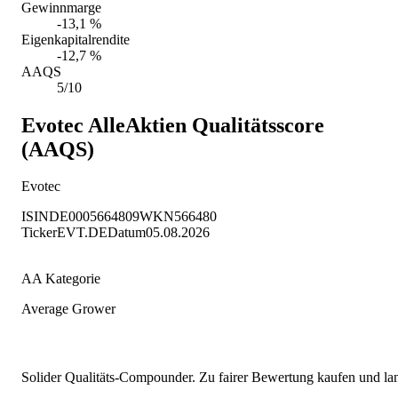
Gewinnmarge
-13,1 %
Eigenkapitalrendite
-12,7 %
AAQS
5/10
Evotec
AlleAktien Qualitätsscore
(AAQS)
Evotec
ISIN
DE0005664809
WKN
566480
Ticker
EVT.DE
Datum
05.08.2026
AA Kategorie
Average Grower
Solider Qualitäts-Compounder. Zu fairer Bewertung kaufen und lang