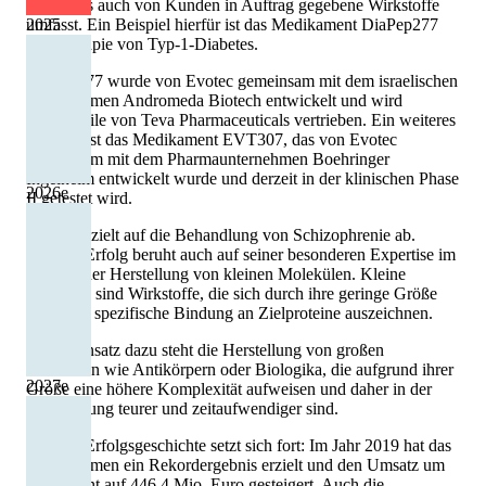
eigene als auch von Kunden in Auftrag gegebene Wirkstoffe
2025
umfasst. Ein Beispiel hierfür ist das Medikament DiaPep277
zur Therapie von Typ-1-Diabetes.
DiaPep277 wurde von Evotec gemeinsam mit dem israelischen
Unternehmen Andromeda Biotech entwickelt und wird
mittlerweile von Teva Pharmaceuticals vertrieben. Ein weiteres
Beispiel ist das Medikament EVT307, das von Evotec
gemeinsam mit dem Pharmaunternehmen Boehringer
Ingelheim entwickelt wurde und derzeit in der klinischen Phase
2026
e
II getestet wird.
EVT307 zielt auf die Behandlung von Schizophrenie ab.
Evotecs Erfolg beruht auch auf seiner besonderen Expertise im
Bereich der Herstellung von kleinen Molekülen. Kleine
Moleküle sind Wirkstoffe, die sich durch ihre geringe Größe
und hohe spezifische Bindung an Zielproteine auszeichnen.
Im Gegensatz dazu steht die Herstellung von großen
Molekülen wie Antikörpern oder Biologika, die aufgrund ihrer
2027
e
Größe eine höhere Komplexität aufweisen und daher in der
Entwicklung teurer und zeitaufwendiger sind.
Evotecs Erfolgsgeschichte setzt sich fort: Im Jahr 2019 hat das
Unternehmen ein Rekordergebnis erzielt und den Umsatz um
23 Prozent auf 446,4 Mio. Euro gesteigert. Auch die