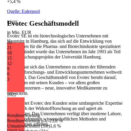
+5,4 %
Quelle: Eulerpool
Evotec
Geschäftsmodell
EBIT
in Mio. EUR
Evotec SE ist ein biotechnologisches Unternehmen mit
Hauptsitz in Hamburg, das sich auf die Entwicklung von
24
Wirkstoffen für die Pharma- und Biotechindustrie spezialisiert
21
hat. Gegründet wurde das Unternehmen im Jahr 1993 als Teil
18
eines Forschungsprojekts der Universität Hamburg.
15
12
Seitdem hat sich das Unternehmen zu einem der führenden
9
Wirkstoffforschungs- und Entwicklungsunternehmen weltweit
6
entwickelt. Das Geschäftsmodell von Evotec beruht darauf,
3
gemeinsam mit seinen Kunden – vor allem großen
Pharmakonzernen – neue, innovative Medikamente zu
entwickeln.
2022
Dabei bietet Evotec den Kunden seine umfangreiche Expertise
im Bereich der Wirkstoffforschung an und agiert als
Dienstleister. Das Unternehmen verfügt über moderne Labore,
Renditeerwartung
die mit modernsten wissenschaftlichen Methoden und
Renditeerwartung p.a.
-23,8 %
Technologien arbeiten.
Umsatzwachstum (3Je)
1,6 %