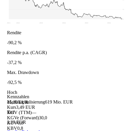
13,88
3,39
2021
2022
2023
2024
2025
2026
Rendite
-90,2 %
Rendite p.a. (CAGR)
-37,2 %
Max. Drawdown
-92,5 %
Hoch
Kennzahlen
Marktkapitalisierung
619 Mio. EUR
45,35 EUR
Kurs
3,49 EUR
Tief
KGV (TTM)
—
KGVe (Forward)
30,0
3,39 EUR
KUV
0,8
KBV
0,8