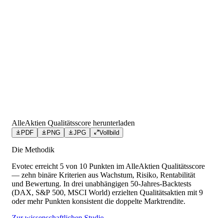
AlleAktien Qualitätsscore herunterladen
PDF
PNG
JPG
Vollbild
Die Methodik
Evotec
erreicht
5
von 10 Punkten
im AlleAktien Qualitätsscore
— zehn binäre Kriterien aus Wachstum, Risiko, Rentabilität
und Bewertung. In drei unabhängigen 50-Jahres-Backtests
(DAX, S&P 500, MSCI World) erzielten Qualitätsaktien mit 9
oder mehr Punkten konsistent die doppelte Marktrendite.
Zur wissenschaftlichen Studie