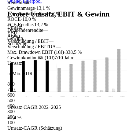
Quelle: Eulerpool
Rentabilität
Gewinnmarge
-13,1 %
Evotec
Umsatz, EBIT & Gewinn
Eigenkapitalrendite
-12,7 %
ROCE
-10,0 %
FCF-Rendite
-13,2 %
Umsatz
Dividendenrendite
—
EBIT
Risiko
Gewinn
Verschuldung / EBIT
—
Schätzung
Verschuldung / EBITDA
—
Max. Drawdown EBIT (10J)
-338,5 %
Gewinnkontinuität (10J)
7/10 Jahre
Umsatz
in Mio. EUR
800
700
600
2022
2023
2024
2025
2026
e
2027
e
2028
e
2029
e
2030
e
2031
e
500
400
Umsatz-CAGR 2022–2025
300
200
+2,4 %
100
Umsatz-CAGR (Schätzung)