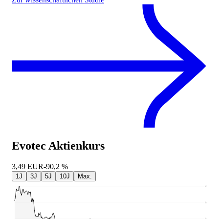
Evotec
Aktienkurs
3,49
EUR
-90,2 %
1J
3J
5J
10J
Max.
45,35
34,86
24,37