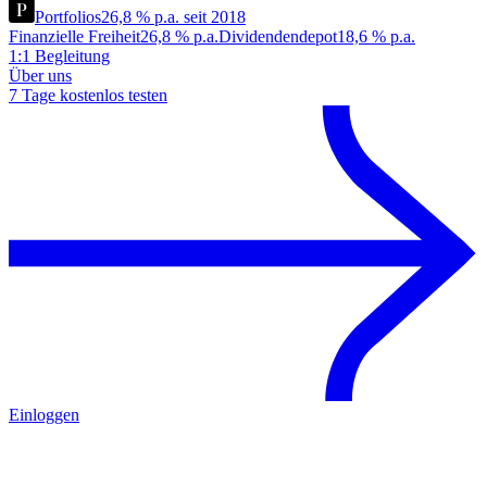
Portfolios
26,8 % p.a. seit 2018
Finanzielle Freiheit
26,8 % p.a.
Dividendendepot
18,6 % p.a.
1:1 Begleitung
Über uns
7 Tage kostenlos testen
Einloggen