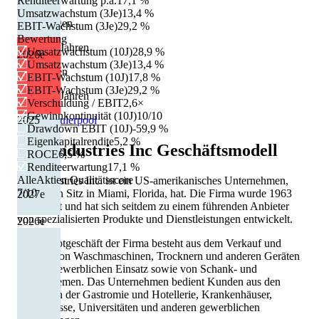
Renditeerwartung p.a.
17,1 %
Umsatzwachstum (3Je)
13,4 %
Erhöhungen
EBIT-Wachstum (3Je)
29,2 %
Bewertung
6 von 13 Jahren
Umsatzwachstum (10J)
28,9 %
2026
e
Umsatzwachstum (3Je)
13,4 %
Kürzungen
EBIT-Wachstum (10J)
17,8 %
EBIT-Wachstum (3Je)
29,2 %
4 von 13 Jahren
Verschuldung / EBIT
2,6×
Gewinnkontinuität (10J)
10/10
2025
Quelle: Eulerpool
Drawdown EBIT (10J)
-59,9 %
Eigenkapitalrendite
5,2 %
EVI Industries Inc
Geschäftsmodell
ROCE
6,5 %
Renditeerwartung
17,1 %
AlleAktien Qualitätsscore
EVI Industries Inc. ist ein US-amerikanisches Unternehmen,
7
/10
das seinen Sitz in Miami, Florida, hat. Die Firma wurde 1963
2027
e
gegründet und hat sich seitdem zu einem führenden Anbieter
von spezialisierten Produkte und Dienstleistungen entwickelt.
2026
e
Das Hauptgeschäft der Firma besteht aus dem Verkauf und
Service von Waschmaschinen, Trocknern und anderen Geräten
für den gewerblichen Einsatz sowie von Schank- und
Kühlsystemen. Das Unternehmen bedient Kunden aus den
Bereichen der Gastromie und Hotellerie, Krankenhäuser,
Gefängnisse, Universitäten und anderen gewerblichen