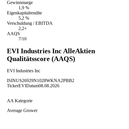
Gewinnmarge
1,9 %
Eigenkapitalrendite
5,2 %
Verschuldung / EBITDA
2,2×
AAQS
7/10
EVI Industries Inc
AlleAktien
Qualitätsscore (AAQS)
EVI Industries Inc
ISIN
US26929N1028
WKN
A2PBB2
Ticker
EVI
Datum
08.08.2026
AA Kategorie
Average Grower