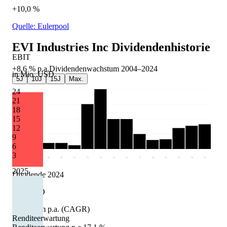
+10,0 %
Quelle: Eulerpool
EVI Industries Inc
Dividendenhistorie
EBIT
+8,6 %
p.a.
Dividendenwachstum
2004
–
2024
in Mio. USD
5J
10J
15J
Max.
24
21
18
15
12
9
6
3
'04
'05
'06
'07
'11
'12
'13
'14
'15
'17
'18
'19
'23
'24
'25
2025
Dividende 2024
0.31 USD
Wachstum p.a. (CAGR)
Renditeerwartung
+8,6 %