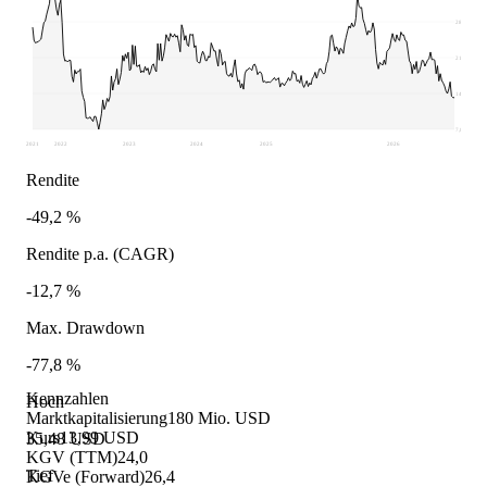
28,58
21,68
14,78
7,88
2021
2022
2023
2024
2025
2026
Rendite
-49,2 %
Rendite p.a. (CAGR)
-12,7 %
Max. Drawdown
-77,8 %
Kennzahlen
Hoch
Marktkapitalisierung
180 Mio. USD
Kurs
13,99 USD
35,48 USD
KGV (TTM)
24,0
Tief
KGVe (Forward)
26,4