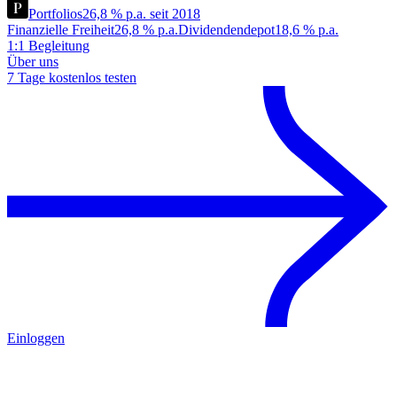
Portfolios
26,8 % p.a. seit 2018
Finanzielle Freiheit
26,8 % p.a.
Dividendendepot
18,6 % p.a.
1:1 Begleitung
Über uns
7 Tage kostenlos testen
Einloggen