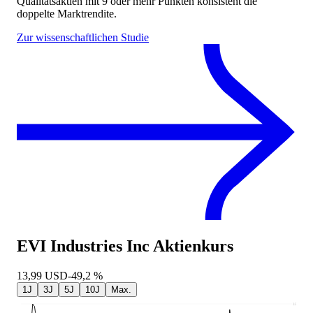
Qualitätsaktien mit 9 oder mehr Punkten konsistent die
doppelte Marktrendite.
Zur wissenschaftlichen Studie
EVI Industries Inc
Aktienkurs
13,99
USD
-49,2 %
1J
3J
5J
10J
Max.
35,48