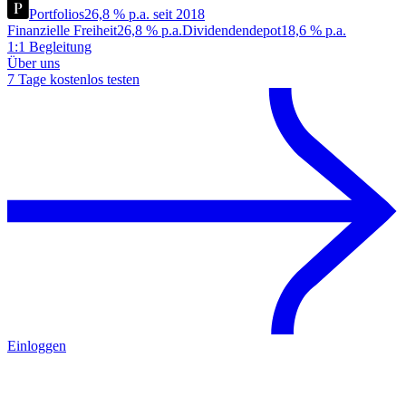
Portfolios
26,8 % p.a. seit 2018
Finanzielle Freiheit
26,8 % p.a.
Dividendendepot
18,6 % p.a.
1:1 Begleitung
Über uns
7 Tage kostenlos testen
Einloggen