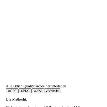
AlleAktien Qualitätsscore herunterladen
PDF
PNG
JPG
Vollbild
Die Methodik