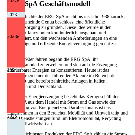
2027
e
ERG SpA
Geschäftsmodell
2023
Die Geschichte der ERG SpA reicht bis ins Jahr 1938 zurück,
als die Gemeinde Genua beschloss, eine öffentliche
Stromversorgung zu gründen. Diese Idee wurde in den
folgenden Jahrzehnten kontinuierlich ausgebaut und
2028
e
modernisiert, um den wachsenden Anforderungen an eine
zuverlässige und effiziente Energieversorgung gerecht zu
werden.
In den 1990er Jahren begann die ERG SpA, ihr
Geschäftsmodell zu erweitern und sich auf die Erzeugung
2024
erneuerbarer Energien zu konzentrieren. Heute ist das
Unternehmen einer der führenden Akteure im Bereich der
Windkraft und betreibt zahlreiche Anlagen in Italien,
Frankreich und Deutschland.
Neben der Energieerzeugung besteht das Kerngeschäft der
ERG SpA aus dem Handel mit Strom und Gas sowie der
Verwaltung von Energienetzen. Darüber hinaus ist das
Unternehmen in den Bereichen Mobilität und Umwelt tätig und
2025
bietet Dienstleistungen rund um Elektromobilität, Recycling
und Abfallwirtschaft an.
Zu den wichtigsten Produkten der ERG SpA zählen die Strom-