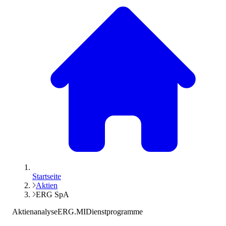
Startseite
Aktien
ERG SpA
Aktienanalyse
ERG.MI
Dienstprogramme