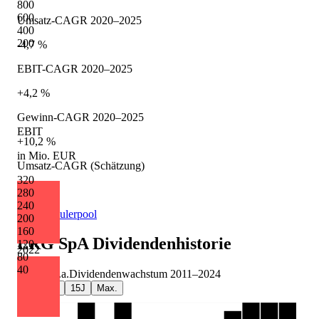
800
600
Umsatz-CAGR 2020–2025
400
200
-4,7 %
EBIT-CAGR 2020–2025
+4,2 %
Gewinn-CAGR 2020–2025
EBIT
+10,2 %
in Mio. EUR
Umsatz-CAGR (Schätzung)
320
+3,2 %
280
240
Quelle: Eulerpool
200
160
ERG SpA
Dividendenhistorie
120
2022
80
40
+7,3 %
p.a.
Dividendenwachstum
2011
–
2024
5J
10J
15J
Max.