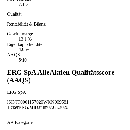
7,1 %
Qualität
Rentabilität & Bilanz
Gewinnmarge
13,1 %
Eigenkapitalrendite
4,9 %
AAQS
5/10
ERG SpA
AlleAktien Qualitätsscore
(AAQS)
ERG SpA
ISIN
IT0001157020
WKN
909581
Ticker
ERG.MI
Datum
07.08.2026
AA Kategorie