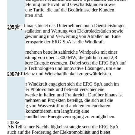
und Gaslieferung für Privat- und Geschäftskunden sowie
verschiedene Tarife, die auf die Bedürfnisse der Kunden
zugeschnitten sind.
Darüber hinaus bietet das Unternehmen auch Dienstleistungen
2026
e
für die Installation und Wartung von Elektroladesäulen sowie
die Rückgewinnung und Verwertung von Abfällen an. Eine
weitere Kernsparte der ERG SpA ist die Windkraft.
Das Unternehmen betreibt zahlreiche Windparks mit einer
Gesamtleistung von über 1.300 MW, die jährlich rund 2,8
TWh saubere Energie erzeugen. Dabei setzt die ERG SpA auf
modernste Technologien und innovative Lösungen, um eine
hohe Effizienz und Wirtschaftlichkeit zu gewährleisten.
2027
e
Neben der Windkraft engagiert sich die ERG SpA auch im
Bereich der Photovoltaik und betreibt verschiedene
Solarkraftwerke in Italien und Frankreich. Darüber hinaus ist
das Unternehmen an Projekten beteiligt, die sich auf die
Erzeugung von Wasserstoff und anderen erneuerbaren
Energien konzentrieren, um langfristig eine
umweltfreundlichere Energieversorgung zu ermöglichen.
2028
e
Als Teil seiner Nachhaltigkeitsstrategie setzt die ERG SpA
auch auf die Förderung der Elektromobilität und bietet