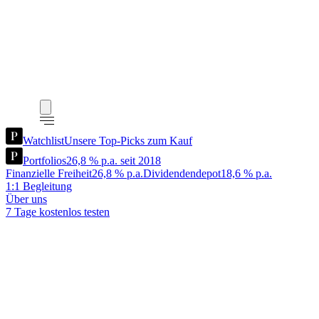
Watchlist
Unsere Top-Picks zum Kauf
Portfolios
26,8 % p.a. seit 2018
Finanzielle Freiheit
26,8 % p.a.
Dividendendepot
18,6 % p.a.
1:1 Begleitung
Über uns
7 Tage kostenlos testen