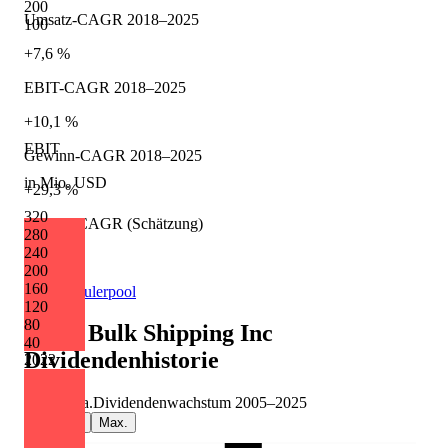
200
Umsatz-CAGR 2018–2025
100
+7,6 %
EBIT-CAGR 2018–2025
+10,1 %
EBIT
Gewinn-CAGR 2018–2025
in Mio. USD
+29,3 %
320
Umsatz-CAGR (Schätzung)
280
240
+39,1 %
200
160
Quelle: Eulerpool
120
80
Eagle Bulk Shipping Inc
40
Dividendenhistorie
2022
-9,1 %
p.a.
Dividendenwachstum
2005
–
2025
5J
10J
Max.