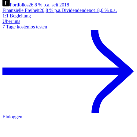
Portfolios
26,8 % p.a. seit 2018
Finanzielle Freiheit
26,8 % p.a.
Dividendendepot
18,6 % p.a.
1:1 Begleitung
Über uns
7 Tage kostenlos testen
Einloggen