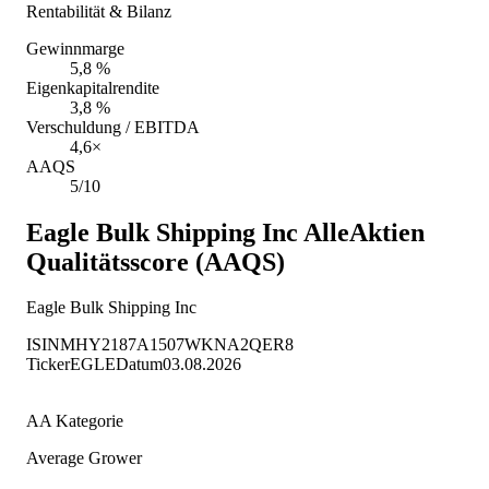
Rentabilität & Bilanz
Gewinnmarge
5,8 %
Eigenkapitalrendite
3,8 %
Verschuldung / EBITDA
4,6×
AAQS
5/10
Eagle Bulk Shipping Inc
AlleAktien
Qualitätsscore (AAQS)
Eagle Bulk Shipping Inc
ISIN
MHY2187A1507
WKN
A2QER8
Ticker
EGLE
Datum
03.08.2026
AA Kategorie
Average Grower