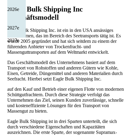
Eagle Bulk Shipping Inc
2026
e
Geschäftsmodell
2027
e
Eagle Bulk Shipping Inc. ist ein in den USA ansässiges
Unternehmen, das im Bereich des Seetransports tätig ist. Es
2027
e
wurde 2005 gegründet und hat sich seitdem zu einem der
führenden Anbieter von Trockenfracht- und
Massenguttransporten auf dem Weltmarkt entwickelt.
Das Geschäftsmodell des Unternehmens basiert auf dem
Transport von Rohstoffen und anderen Gütern wie Kohle,
Eisen, Getreide, Düngemittel und anderen Materialien durch
Seefracht. Hierbei setzt Eagle Bulk Shipping Inc.
auf den Kauf und Betrieb einer eigenen Flotte von modernen
Schüttgutfrachtern. Durch diese Strategie verfolgt das
Unternehmen das Ziel, seinen Kunden zuverlässige, schnelle
und kosteneffiziente Lösungen für den Transport von
Massengut zu bieten.
Eagle Bulk Shipping ist in drei Sparten unterteilt, die sich
durch verschiedene Eigenschaften und Kapazitäten
auszeichnen. Die erste Sparte, der sogenannte Supramax-