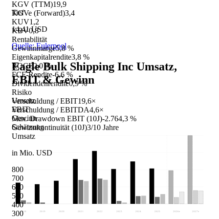
KGV (TTM)
19,9
Tief
KGVe (Forward)
3,4
KUV
1,2
14,41 USD
KBV
0,8
Rentabilität
Quelle: Eulerpool
Gewinnmarge
5,8 %
Eigenkapitalrendite
3,8 %
Eagle Bulk Shipping Inc
Umsatz,
ROCE
2,0 %
FCF-Rendite
-6,6 %
EBIT & Gewinn
Dividendenrendite
0,9 %
Risiko
Umsatz
Verschuldung / EBIT
19,6×
EBIT
Verschuldung / EBITDA
4,6×
Gewinn
Max. Drawdown EBIT (10J)
-2.764,3 %
Schätzung
Gewinnkontinuität (10J)
3/10 Jahre
Umsatz
in Mio. USD
800
700
600
500
400
300
2018
2019
2020
2021
2022
2023
2024
2025
2026
e
2027
e