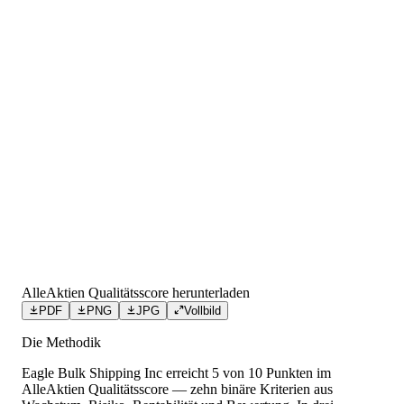
AlleAktien Qualitätsscore herunterladen
PDF
PNG
JPG
Vollbild
Die Methodik
Eagle Bulk Shipping Inc
erreicht
5
von 10 Punkten
im
AlleAktien Qualitätsscore — zehn binäre Kriterien aus