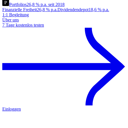
Portfolios
26,8 % p.a. seit 2018
Finanzielle Freiheit
26,8 % p.a.
Dividendendepot
18,6 % p.a.
1:1 Begleitung
Über uns
7 Tage kostenlos testen
Einloggen