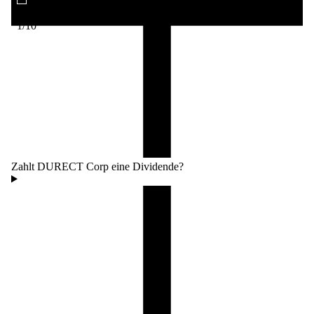
Renditeerwartung
-41,4 %
AlleAktien Qualitätsscore
1
/10
Zahlt DURECT Corp eine Dividende?