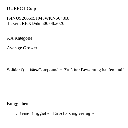
DURECT Corp
ISIN
US2666051048
WKN
564868
Ticker
DRRX
Datum
06.08.2026
AA Kategorie
Average Grower
Solider Qualitäts-Compounder. Zu fairer Bewertung kaufen und lang
Burggraben
Keine Burggraben-Einschätzung verfügbar