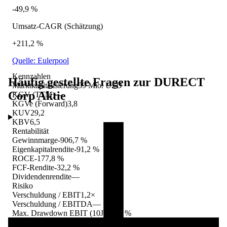
-49,9 %
Umsatz-CAGR (Schätzung)
+211,2 %
Quelle: Eulerpool
Kennzahlen
Häufig gestellte Fragen zur
DURECT
Marktkapitalisierung
59 Mio. USD
Corp
Aktie
KGV (TTM)
—
KGVe (Forward)
3,8
KUV
29,2
KBV
6,5
Rentabilität
Gewinnmarge
-906,7 %
Eigenkapitalrendite
-91,2 %
ROCE
-177,8 %
FCF-Rendite
-32,2 %
Dividendenrendite
—
Risiko
Verschuldung / EBIT
1,2×
Verschuldung / EBITDA
—
Max. Drawdown EBIT (10J)
-89,2 %
Gewinnkontinuität (10J)
0/10 Jahre