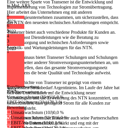
Eine weitere Sparte von Transener ist die Entwicklung und
in Mrd. ARS
Implementierung von Technologien zur Stromübertragung.
Hier arbeitet das Unternehmen eng mit anderen
8
Technologieunternehmen zusammen, um sicherzustellen, dass
7
2021
das NTN den neuesten technischen Anforderungen entspricht.
6
5
2022
Transener bietet auch verschiedene Produkte für Kunden an.
4
Dies umfasst Dienstleistungen wie die Beratung zu
3
Stromversorgung und technischen Anforderungen sowie
2
Logistik- und Wartungsleistungen für das NTN.
2023
1
Darüber hinaus bietet Transener Schulungen und Schulungen
für Mitarbeiter anderer Stromversorgungsunternehmen an, um
sicherzustellen, dass das gesamte Stromversorgungsnetz
Argentiniens die beste Qualität und Technologie aufweist.
Die Geschichte von Transener ist geprägt von einem
Renditeerwartung
wachsenden Strombedarf Argentiniens. Im Laufe der Jahre hat
2024
Renditeerwartung p.a.
—
sich das Unternehmen auf die Entwicklung neuer
Umsatzwachstum (3Je)
116,0 %
Technologien und die Erweiterung des NTN konzentriert, um
EBIT-Wachstum (3Je)
170,3 %
sicherzustellen, dass genügend Strom für alle Kunden zur
Bewertung
Verfügung steht.
Umsatzwachstum (10J)
0,0 %
Umsatzwachstum (3Je)
116,0 %
In den letzten Jahren hat Transener auch seine Partnerschaften
EBIT-Wachstum (10J)
0,0 %
mit anderen Unternehmen gestärkt und eng mit der
EBIT-Wachstum (3Je)
170,3 %