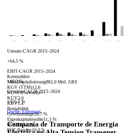
2015
2016
2017
2018
2019
2020
2021
2022
2023
2024
Umsatz-CAGR 2015–2024
+64,5 %
EBIT-CAGR 2015–2024
Kennzahlen
+48,3 %
Marktkapitalisierung
882,0 Mrd. ARS
KGV (TTM)
12,6
Gewinn-CAGR 2015–2024
KGVe (Forward)
—
KUV
2,6
+115,5 %
KBV
1,4
Rentabilität
Quelle: Eulerpool
Gewinnmarge
20,7 %
Eigenkapitalrendite
11,3 %
Compania de Transporte de Energia
ROCE
14,2 %
FCF-Rendite
10,0 %
Electrica en Alta Tension Transener