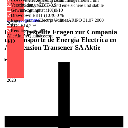
argentinischen Regierung zusammengearbeitet, um
Verschuldung / EBIT
-0,9×
sicherzustellen, dass das Land eine sichere und stabile
Gewinnkontinuität (10J)
0/10
Stromversorgung hat.
Drawdown EBIT (10J)
0,0 %
Dienstprogramme
Electric Utilities
AR
IPO
31.07.2000
Eigenkapitalrendite
11,3 %
2021
ROCE
14,2 %
Häufig gestellte Fragen zur
Compania
Renditeerwartung
—
AlleAktien Qualitätsscore
de Transporte de Energia Electrica en
4
/10
Alta Tension Transener SA
Aktie
2023