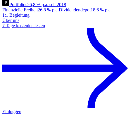
Portfolios
26,8 % p.a. seit 2018
Finanzielle Freiheit
26,8 % p.a.
Dividendendepot
18,6 % p.a.
1:1 Begleitung
Über uns
7 Tage kostenlos testen
Einloggen