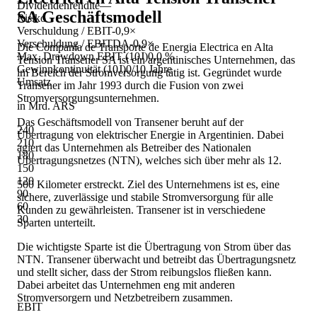
Dividendenrendite
—
SA
Geschäftsmodell
Risiko
Verschuldung / EBIT
-0,9×
Verschuldung / EBITDA
-0,9×
Die Compania de Transporte de Energia Electrica en Alta
Max. Drawdown EBIT (10J)
0,0 %
Tension Transener SA ist ein argentinisches Unternehmen, das
Gewinnkontinuität (10J)
0/10 Jahre
im Bereich der Stromversorgung tätig ist. Gegründet wurde
Umsatz
Transener im Jahr 1993 durch die Fusion von zwei
Stromversorgungsunternehmen.
in Mrd. ARS
Das Geschäftsmodell von Transener beruht auf der
240
Übertragung von elektrischer Energie in Argentinien. Dabei
210
agiert das Unternehmen als Betreiber des Nationalen
180
Übertragungsnetzes (NTN), welches sich über mehr als 12.
150
120
500 Kilometer erstreckt. Ziel des Unternehmens ist es, eine
90
sichere, zuverlässige und stabile Stromversorgung für alle
60
Kunden zu gewährleisten. Transener ist in verschiedene
30
Sparten unterteilt.
Die wichtigste Sparte ist die Übertragung von Strom über das
NTN. Transener überwacht und betreibt das Übertragungsnetz
und stellt sicher, dass der Strom reibungslos fließen kann.
Dabei arbeitet das Unternehmen eng mit anderen
Stromversorgern und Netzbetreibern zusammen.
EBIT