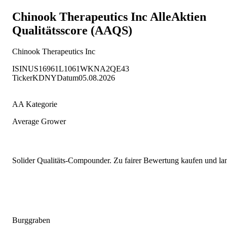
Chinook Therapeutics Inc
AlleAktien
Qualitätsscore (AAQS)
Chinook Therapeutics Inc
ISIN
US16961L1061
WKN
A2QE43
Ticker
KDNY
Datum
05.08.2026
AA Kategorie
Average Grower
Solider Qualitäts-Compounder. Zu fairer Bewertung kaufen und lang
Burggraben