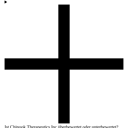
Ist Chinook Therapeutics Inc überbewertet oder unterbewertet?