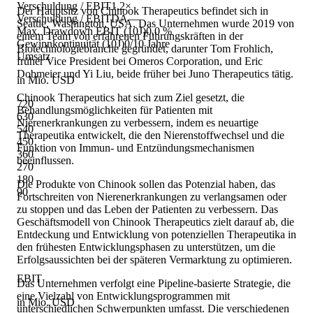
Verschuldung / EBIT
1,2×
Der Hauptsitz von Chinook Therapeutics befindet sich in
Verschuldung / EBITDA
—
Seattle, Washington, USA. Das Unternehmen wurde 2019 von
Max. Drawdown EBIT (10J)
0,0 %
einem Team von erfahrenen Führungskräften in der
Gewinnkontinuität (10J)
0/10 Jahre
Biotechnologiebranche gegründet, darunter Tom Frohlich,
Umsatz
früher Vice President bei Omeros Corporation, und Eric
Dobmeier und Yi Liu, beide früher bei Juno Therapeutics tätig.
in Mio. USD
Chinook Therapeutics hat sich zum Ziel gesetzt, die
720
Behandlungsmöglichkeiten für Patienten mit
630
Nierenerkrankungen zu verbessern, indem es neuartige
540
Therapeutika entwickelt, die den Nierenstoffwechsel und die
450
Funktion von Immun- und Entzündungsmechanismen
360
beeinflussen.
270
180
Die Produkte von Chinook sollen das Potenzial haben, das
90
Fortschreiten von Nierenerkrankungen zu verlangsamen oder
zu stoppen und das Leben der Patienten zu verbessern. Das
Geschäftsmodell von Chinook Therapeutics zielt darauf ab, die
Entdeckung und Entwicklung von potenziellen Therapeutika in
den frühesten Entwicklungsphasen zu unterstützen, um die
Erfolgsaussichten bei der späteren Vermarktung zu optimieren.
EBIT
Das Unternehmen verfolgt eine Pipeline-basierte Strategie, die
eine Vielzahl von Entwicklungsprogrammen mit
in Mio. USD
unterschiedlichen Schwerpunkten umfasst. Die verschiedenen