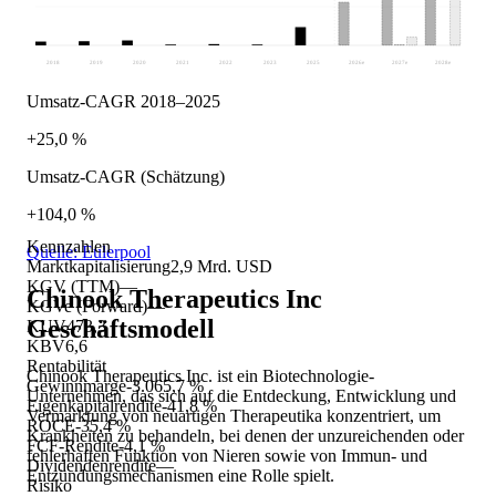
2018
2019
2020
2021
2022
2023
2025
2026
e
2027
e
2028
e
Umsatz-CAGR 2018–2025
+25,0 %
Umsatz-CAGR (Schätzung)
+104,0 %
Kennzahlen
Quelle: Eulerpool
Marktkapitalisierung
2,9 Mrd. USD
KGV (TTM)
—
Chinook Therapeutics Inc
KGVe (Forward)
—
Geschäftsmodell
KUV
473,3
KBV
6,6
Rentabilität
Chinook Therapeutics Inc. ist ein Biotechnologie-
Gewinnmarge
-3.065,7 %
Unternehmen, das sich auf die Entdeckung, Entwicklung und
Eigenkapitalrendite
-41,8 %
Vermarktung von neuartigen Therapeutika konzentriert, um
ROCE
-35,4 %
Krankheiten zu behandeln, bei denen der unzureichenden oder
FCF-Rendite
-4,1 %
fehlerhaften Funktion von Nieren sowie von Immun- und
Dividendenrendite
—
Entzündungsmechanismen eine Rolle spielt.
Risiko