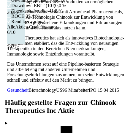
Gewinnkontinuität (10J)
0/10
Vermarktung von innovativen Produkten zu ermöglichen.
Drawdown EBIT (10J)
0,0 %
Eigenkapitalrendite
-41,8 %
So besteht eine Partnerschaft mit Arrowhead Pharmaceuticals,
2028
e
ROCE
-35,4 %
deren RNAi-Technologie Chinook zur Entwicklung von
Renditeerwartung
—
Therapeutika gegen seltene Erkrankungen und Erkrankungen
AlleAktien Qualitätsscore
der Niere und des Harntrakts nutzen kann.
6
/10
Chinook Therapeutics hat sich als innovatives Biotechnologie-
Unternehmen etabliert, das die Entwicklung von neuartigen
2027
e
Therapeutika in den Bereichen Nierenerkrankungen,
Immunologie sowie Entzündungen vorantreibt.
Das Unternehmen setzt auf eine Pipeline-basierten Strategie
und arbeitet eng mit anderen Unternehmen und
Forschungseinrichtungen zusammen, um seine Entwicklungen
schnell und effektiv auf den Markt zu bringen.
Gesundheit
Biotechnology
US
96
Mitarbeiter
IPO
15.04.2015
Häufig gestellte Fragen zur
Chinook
Therapeutics Inc
Aktie