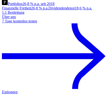
Portfolios
26,8 % p.a. seit 2018
Finanzielle Freiheit
26,8 % p.a.
Dividendendepot
18,6 % p.a.
1:1 Begleitung
Über uns
7 Tage kostenlos testen
Einloggen