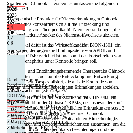
Sparten von Chinook Therapeutics umfassen die folgenden
4,8
Bereiche: 1.
2022
4,2
2023
3,6
Therapeutische Produkte für Nierenerkrankungen Chinook
2024
3
Therapeutics konzentriert sich auf die Entdeckung und
2,4
Entwicklung von Therapeutika für Nierenerkrankungen, die
1,8
2025
auf verschiedene Aspekte des Nierenstoffwechsels abzielen.
1,2
0,6
Ein Beispiel dafür ist das Wirkstoffkandidat BION-1301, ein
Antikörper, der gegen die Bindungsstelle von APRIL und
2026
e
BAFF an CD40 gerichtet ist und somit das Fortschreiten von
Glomerulonephritis unter Kontrolle bringen soll.
2. Immun- und Entzündungshemmende Therapeutika Chinook
Therapeutics ist auch auf die Entdeckung und Entwicklung
Renditeerwartung
von Therapeutika spezialisiert, die auf die Kontrolle von
Renditeerwartung p.a.
—
immun- und entzündungsbedingten Erkrankungen abzielen.
2027
e
Umsatzwachstum (3Je)
-29,2 %
EBIT-Wachstum (3Je)
110,1 %
Ein Beispiel dafür ist der Wirkstoffkandidat CHN-083, ein
Bewertung
potenten Inhibitor der Quinase TRPM8, der insbesondere auf
2022
Umsatzwachstum (10J)
35,7 %
die Schmerzlinderung bei entzündlichen Erkrankungen setzt. 3.
2023
Umsatzwachstum (3Je)
-29,2 %
Partnerschaften mit anderen Unternehmen Chinook
2024
EBIT-Wachstum (10J)
33,7 %
Therapeutics arbeitet auch eng mit anderen Biotechnologie-
2025
EBIT-Wachstum (3Je)
110,1 %
Unternehmen und Forschungseinrichtungen zusammen, um die
2026
e
Verschuldung / EBIT
1,2×
Entwicklung von Therapeutika zu beschleunigen und die