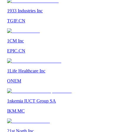
1933 Industries Inc
TGIF.CN
1CM Inc
EPIC.CN
1Life Healthcare Inc
ONEM
1nkemia IUCT Group SA
IKM.MC
21st North Inc