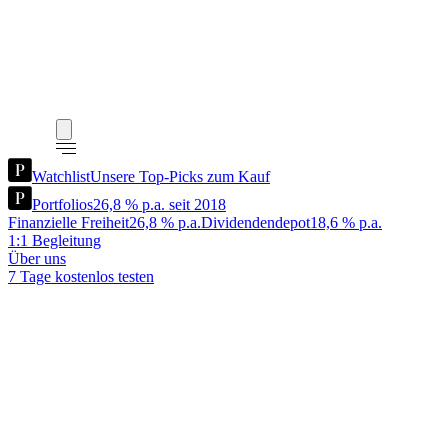
Watchlist
Unsere Top-Picks zum Kauf
Portfolios
26,8 % p.a. seit 2018
Finanzielle Freiheit
26,8 % p.a.
Dividendendepot
18,6 % p.a.
1:1 Begleitung
Über uns
7 Tage kostenlos testen