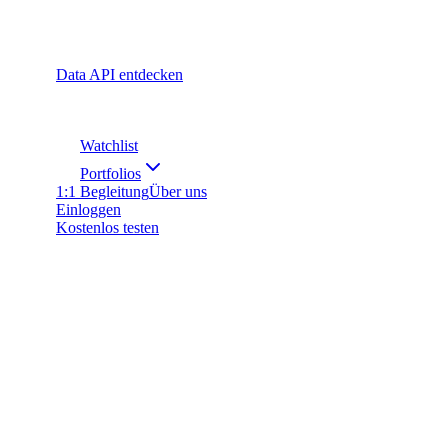
Data API entdecken
Watchlist
Portfolios
1:1 Begleitung
Über uns
Einloggen
Kostenlos testen