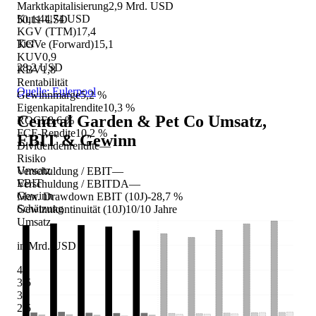
Marktkapitalisierung
2,9 Mrd. USD
Kurs
44,74 USD
50,11 USD
KGV (TTM)
17,4
Tief
KGVe (Forward)
15,1
KUV
0,9
28,2 USD
KBV
1,8
Rentabilität
Quelle: Eulerpool
Gewinnmarge
5,2 %
Eigenkapitalrendite
10,3 %
Central Garden & Pet Co
Umsatz,
ROCE
8,6 %
FCF-Rendite
10,2 %
EBIT & Gewinn
Dividendenrendite
—
Risiko
Umsatz
Verschuldung / EBIT
—
EBIT
Verschuldung / EBITDA
—
Gewinn
Max. Drawdown EBIT (10J)
-28,7 %
Schätzung
Gewinnkontinuität (10J)
10/10 Jahre
Umsatz
in Mrd. USD
4
3,5
3
2,5