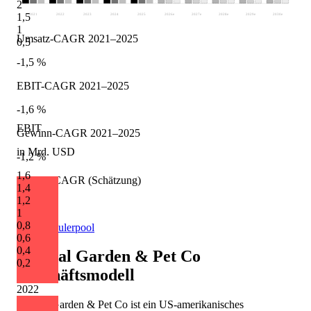
2
1,5
2021
2022
2023
2024
2025
2026
e
2027
e
2028
e
2029
e
2030
e
1
Umsatz-CAGR 2021–2025
0,5
-1,5 %
EBIT-CAGR 2021–2025
-1,6 %
EBIT
Gewinn-CAGR 2021–2025
in Mrd. USD
-1,2 %
1,6
Umsatz-CAGR (Schätzung)
1,4
1,2
+2,1 %
1
0,8
Quelle: Eulerpool
0,6
0,4
Central Garden & Pet Co
0,2
Geschäftsmodell
2022
Central Garden & Pet Co ist ein US-amerikanisches