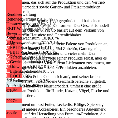
Unternehmen, das sich auf die Produktion und den Vertrieb
von Haustierbedarf sowie Garten- und Freizeitprodukten
spezialisiert hat.
Renditeerwartung
Renditeerwartung p.a.
2,3 %
Das Unternehmen wurde 1980 gegründet und hat seinen
Umsatzwachstum (3Je)
-2,1 %
Hauptsitz in Walnut Creek, Kalifornien. Das Geschäftsmodell
EBIT-Wachstum (3Je)
0,6 %
von Central Garden & Pet Co basiert auf dem Verkauf von
Bewertung
Produkten für Haustiere und Gartenliebhaber.
2023
Umsatzwachstum (10J)
6,6 %
Umsatzwachstum (3Je)
-2,1 %
2022
Das Unternehmen bietet eine breite Palette von Produkten an,
EBIT-Wachstum (10J)
11,2 %
darunter Tierfutter, Spielzeug und Zubehör, Gartengeräte,
EBIT-Wachstum (3Je)
0,6 %
Düngemittel, Unkrautvernichter und vieles mehr. Das
2023
Verschuldung / EBIT
—
Unternehmen produziert viele seiner Produkte selbst, aber es
Gewinnkontinuität (10J)
10/10
arbeitet auch mit einer Vielzahl von Lieferanten zusammen, um
2024
Drawdown EBIT (10J)
-28,7 %
ein umfangreiches Sortiment an Produkten anzubieten.
Eigenkapitalrendite
10,3 %
ROCE
8,6 %
Central Garden & Pet Co hat sich aufgrund seiner breiten
2025
2024
Renditeerwartung
2,3 %
Produktpalette in verschiedene Geschäftsbereiche aufgeteilt.
AlleAktien Qualitätsscore
Der erste Bereich, der Haustierbedarf, umfasst eine große
2026
e
6
/10
Auswahl an Produkten für Hunde, Katzen, Vögel, Fische und
andere Haustiere.
2027
e
Das Sortiment umfasst Futter, Leckerlis, Käfige, Spielzeug,
Kissen und andere Accessoires. Ein besonderes Augenmerk
2028
e
liegt dabei auf der Herstellung von Premium-Produkten, die