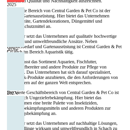
sich durch Qualität und Nachhaltigkeit auszeichnen.
2025
Der zweite Bereich von Central Garden & Pet Co ist der
Bereich Gartenausrüstung. Hier bietet das Unternehmen
Gartengeräte, Gartendekorationen, Düngemittel und
Pflanzenschutzmittel an.
Auch hier setzt das Unternehmen auf qualitativ hochwertige
Produkte und umweltfreundliche Ansätze. Neben
Haustierbedarf und Gartenausrüstung ist Central Garden & Pet
2026
e
Co auch im Bereich Aquaristik tätig.
Hier umfasst das Sortiment Aquarien, Fischfutter,
Wasseraufbereiter und andere Produkte zur Pflege von
Aquarien. Das Unternehmen hat sich darauf spezialisiert,
Aquaristik-Produkte anzubieten, die den Anforderungen von
Aquarianern auf der ganzen Welt entsprechen.
Der vierte Geschäftsbereich von Central Garden & Pet Co ist
2027
e
der Bereich Ungezieferbekämpfung. Hier bietet das
Unternehmen eine breite Palette von Insektiziden,
Nagetierbekämpfungsmitteln und anderen Produkten zur
Schädlingsbekämpfung an.
Auch hier setzt das Unternehmen auf nachhaltige Lösungen,
um Schädlinge wirksam und umweltfreundlich in Schach zu