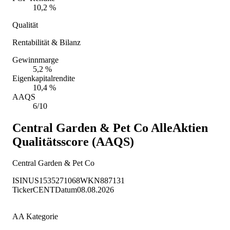
10,2 %
Qualität
Rentabilität & Bilanz
Gewinnmarge
5,2 %
Eigenkapitalrendite
10,4 %
AAQS
6/10
Central Garden & Pet Co
AlleAktien
Qualitätsscore (AAQS)
Central Garden & Pet Co
ISIN
US1535271068
WKN
887131
Ticker
CENT
Datum
08.08.2026
AA Kategorie