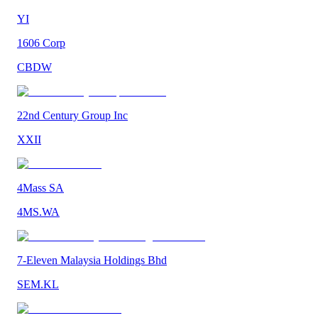
YI
1606 Corp
CBDW
22nd Century Group Inc
XXII
4Mass SA
4MS.WA
7-Eleven Malaysia Holdings Bhd
SEM.KL