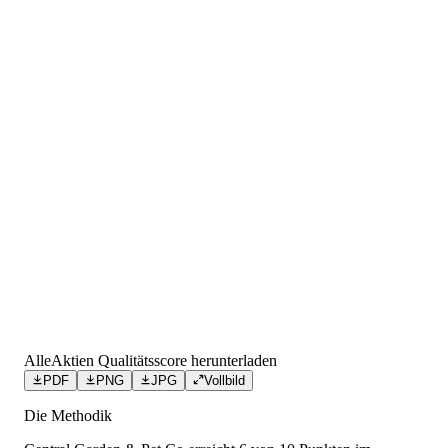
AlleAktien Qualitätsscore herunterladen
PDF
PNG
JPG
Vollbild
Die Methodik