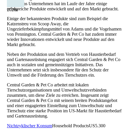
halten. Das Unternehmen hat im Laufe der Jahre einige
erfolgreiche Produkte entwickelt und auf den Markt gebracht.
2028
e
Einige der bekanntesten Produkte sind zum Beispiel die
Katzenstreu von Scoop Away, die
Ungezieferbekämpfungsmittel von Adams und die Vogelsamen
von Pennington. Central Garden & Pet Co hat zudem immer
wieder Innovationen entwickelt und neue Produkte auf den
Markt gebracht.
Neben der Produktion und dem Vertrieb von Haustierbedarf
und Gartenausrüstung engagiert sich Central Garden & Pet Co
auch in sozialen und gemeinnützigen Initiativen. Das
Unternehmen setzt sich insbesondere für den Schutz der
Umwelt und die Förderung des Tierschutzes ein.
Central Garden & Pet Co arbeitet mit lokalen
Tierschutzorganisationen und Umweltschutzverbänden
zusammen, um diese Ziele zu erreichen. Insgesamt zeigt
Central Garden & Pet Co mit seinem breiten Produktangebot
und einer engagierten Einstellung zum Umweltschutz und
Tierschutz eine starke Position im US-Markt für Haustierbedarf
und Gartenausrüstung.
Nichtzyklischer Konsum
Household Products
US
5.300