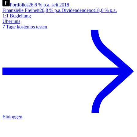
Portfolios
26,8 % p.a. seit 2018
Finanzielle Freiheit
26,8 % p.a.
Dividendendepot
18,6 % p.a.
1:1 Begleitung
Über uns
7 Tage kostenlos testen
Einloggen