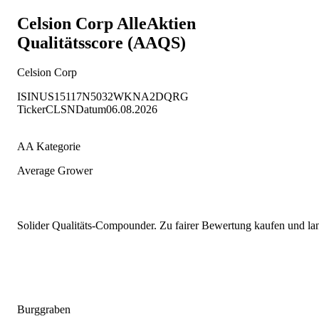
Celsion Corp
AlleAktien
Qualitätsscore (AAQS)
Celsion Corp
ISIN
US15117N5032
WKN
A2DQRG
Ticker
CLSN
Datum
06.08.2026
AA Kategorie
Average Grower
Solider Qualitäts-Compounder. Zu fairer Bewertung kaufen und lang
Burggraben