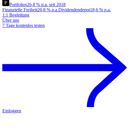
Portfolios
26,8 % p.a. seit 2018
Finanzielle Freiheit
26,8 % p.a.
Dividendendepot
18,6 % p.a.
1:1 Begleitung
Über uns
7 Tage kostenlos testen
Einloggen