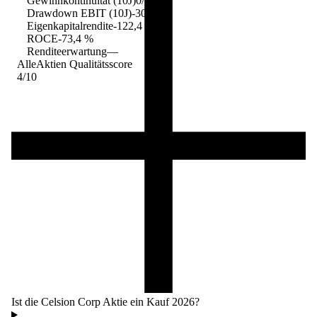
Gewinnkontinuität (10J)
0/10
Drawdown EBIT (10J)
-30,4 %
Eigenkapitalrendite
-122,4 %
ROCE
-73,4 %
Renditeerwartung
—
AlleAktien Qualitätsscore
4
/10
Ist die Celsion Corp Aktie ein Kauf 2026?