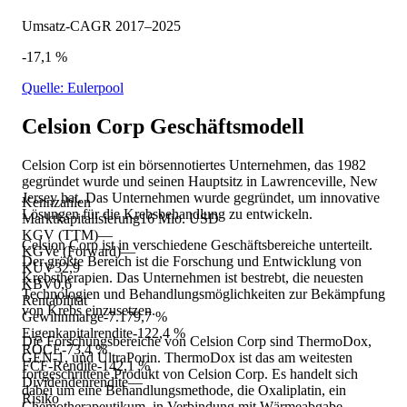
Umsatz-CAGR 2017–2025
-17,1 %
Quelle: Eulerpool
Celsion Corp
Geschäftsmodell
Celsion Corp ist ein börsennotiertes Unternehmen, das 1982
gegründet wurde und seinen Hauptsitz in Lawrenceville, New
Jersey hat. Das Unternehmen wurde gegründet, um innovative
Kennzahlen
Lösungen für die Krebsbehandlung zu entwickeln.
Marktkapitalisierung
16 Mio. USD
KGV (TTM)
—
Celsion Corp ist in verschiedene Geschäftsbereiche unterteilt.
KGVe (Forward)
—
Der größte Bereich ist die Forschung und Entwicklung von
KUV
32,9
Krebstherapien. Das Unternehmen ist bestrebt, die neuesten
KBV
0,6
Technologien und Behandlungsmöglichkeiten zur Bekämpfung
Rentabilität
von Krebs einzusetzen.
Gewinnmarge
-7.179,7 %
Eigenkapitalrendite
-122,4 %
Die Forschungsbereiche von Celsion Corp sind ThermoDox,
ROCE
-73,4 %
GEN-1, und UltraPorin. ThermoDox ist das am weitesten
FCF-Rendite
-142,1 %
fortgeschrittene Produkt von Celsion Corp. Es handelt sich
Dividendenrendite
—
dabei um eine Behandlungsmethode, die Oxaliplatin, ein
Risiko
Chemotherapeutikum, in Verbindung mit Wärmeabgabe