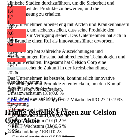
klinische Studien durchzuführen, um die Sicherheit und
1,6
Wirksamkeit der Produkte zu bewerten, und die
1,4
Marktzulassung zu erhalten.
1,2
1
Das Unternehmen arbeitet eng mit Ärzten und Krankenhäusern
2022
0,8
zusammen, um sicherzustellen, dass seine Produkte den
0,6
Patienten zur Verfügung stehen. Das Unternehmen hat sich in
0,4
2023
der Branche einen Ruf als Innovationsführer erworben.
0,2
Celsion Corp hat zahlreiche Auszeichnungen und
2024
Anerkennungen für seine bahnbrechenden Technologien und
Produkte erhalten. Insgesamt hat Celsion Corp eine
2025
vielversprechende Zukunft in der Krebsbehandlung.
2026
e
Das Unternehmen ist bestrebt, kontinuierlich innovative
Renditeerwartung
Technologien und Produkte zu entwickeln, um den Kampf
Renditeerwartung p.a.
—
gegen Krebs voranzutreiben.
Umsatzwachstum (3Je)
0,0 %
EBIT-Wachstum (3Je)
6,6 %
Gesundheit
Biotechnology
US
27
Mitarbeiter
IPO
27.10.1993
Bewertung
2022
Umsatzwachstum (10J)
0,0 %
Häufig gestellte Fragen zur
Celsion
2023
Umsatzwachstum (3Je)
0,0 %
2024
Corp
Aktie
EBIT-Wachstum (10J)
1,2 %
2025
EBIT-Wachstum (3Je)
6,6 %
2026
e
Verschuldung / EBIT
0,2×