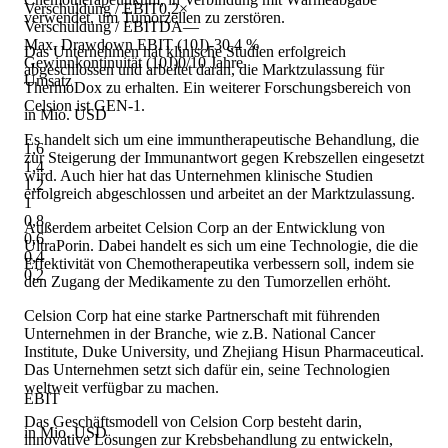
Verschuldung / EBIT
0,2×
verwendet, um Tumorzellen zu zerstören.
Verschuldung / EBITDA
—
Max. Drawdown EBIT (10J)
-30,4 %
Das Unternehmen hat klinische Studien erfolgreich
Gewinnkontinuität (10J)
0/10 Jahre
abgeschlossen und arbeitet daran, die Marktzulassung für
Umsatz
ThermoDox zu erhalten. Ein weiterer Forschungsbereich von
Celsion ist GEN-1.
in Mio. USD
Es handelt sich um eine immuntherapeutische Behandlung, die
1,6
zur Steigerung der Immunantwort gegen Krebszellen eingesetzt
1,4
wird. Auch hier hat das Unternehmen klinische Studien
1,2
erfolgreich abgeschlossen und arbeitet an der Marktzulassung.
1
0,8
Außerdem arbeitet Celsion Corp an der Entwicklung von
0,6
UltraPorin. Dabei handelt es sich um eine Technologie, die die
0,4
Effektivität von Chemotherapeutika verbessern soll, indem sie
0,2
den Zugang der Medikamente zu den Tumorzellen erhöht.
Celsion Corp hat eine starke Partnerschaft mit führenden
Unternehmen in der Branche, wie z.B. National Cancer
Institute, Duke University, und Zhejiang Hisun Pharmaceutical.
Das Unternehmen setzt sich dafür ein, seine Technologien
weltweit verfügbar zu machen.
EBIT
Das Geschäftsmodell von Celsion Corp besteht darin,
in Mio. USD
innovative Lösungen zur Krebsbehandlung zu entwickeln,