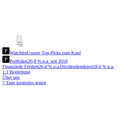
Watchlist
Unsere Top-Picks zum Kauf
Portfolios
26,8 % p.a. seit 2018
Finanzielle Freiheit
26,8 % p.a.
Dividendendepot
18,6 % p.a.
1:1 Begleitung
Über uns
7 Tage kostenlos testen