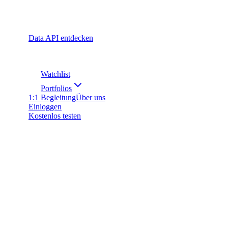
Data API entdecken
Watchlist
Portfolios
1:1 Begleitung
Über uns
Einloggen
Kostenlos testen