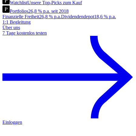
Watchlist
Unsere Top-Picks zum Kauf
Portfolios
26,8 % p.a. seit 2018
Finanzielle Freiheit
26,8 % p.a.
Dividendendepot
18,6 % p.a.
1:1 Begleitung
Über uns
7 Tage kostenlos testen
Einloggen