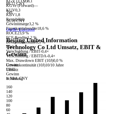
KGV (TTM)
8,1
88,77 CNY
KGVe (Forward)
—
KUV
0,3
Tief
KBV
1,8
Rentabilität
16,16 CNY
Gewinnmarge
3,2 %
Eigenkapitalrendite
18,6 %
Quelle: Eulerpool
ROCE
23,9 %
FCF-Rendite
1,2 %
Beijing United Information
Dividendenrendite
0,3 %
Technology Co Ltd
Umsatz, EBIT &
Risiko
Verschuldung / EBIT
-0,4×
Gewinn
Verschuldung / EBITDA
-0,4×
Max. Drawdown EBIT (10J)
0,0 %
Umsatz
Gewinnkontinuität (10J)
10/10 Jahre
EBIT
Umsatz
Gewinn
in Mrd. CNY
Schätzung
160
140
120
100
80
60