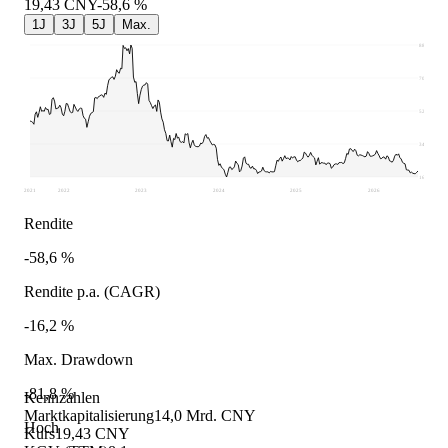
19,43
CNY
-58,6 %
1J
3J
5J
Max.
88,77
70,61
52,46
34,31
16,16
2021
2022
2023
2024
2025
2026
Rendite
-58,6 %
Rendite p.a. (CAGR)
-16,2 %
Max. Drawdown
-81,8 %
Kennzahlen
Marktkapitalisierung
14,0 Mrd. CNY
Hoch
Kurs
19,43 CNY