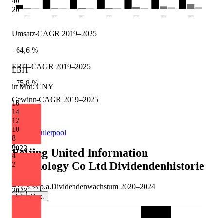
40
20
2019
2020
2021
2022
2023
2024
2025
Umsatz-CAGR 2019–2025
+64,6 %
EBIT-CAGR 2019–2025
EBIT
+75,8 %
in Mrd. CNY
Gewinn-CAGR 2019–2025
16
14
+62,1 %
12
10
Quelle: Eulerpool
8
6
2022
Beijing United Information
4
Technology Co Ltd
Dividendenhistorie
2
+27,3 %
p.a.
Dividendenwachstum
2020
–
2024
2023
5J
Max.