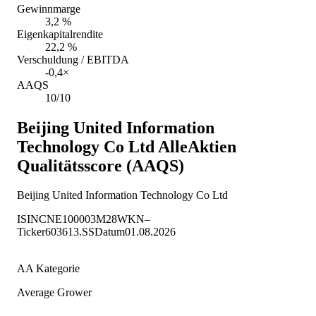
Gewinnmarge
3,2 %
Eigenkapitalrendite
22,2 %
Verschuldung / EBITDA
-0,4×
AAQS
10/10
Beijing United Information
Technology Co Ltd
AlleAktien
Qualitätsscore (AAQS)
Beijing United Information Technology Co Ltd
ISIN
CNE100003M28
WKN
–
Ticker
603613.SS
Datum
01.08.2026
AA Kategorie
Average Grower