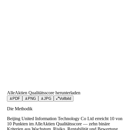
AlleAktien Qualitätsscore herunterladen
PDF
PNG
JPG
Vollbild
Die Methodik
Beijing United Information Technology Co Ltd
erreicht
10
von
10 Punkten
im AlleAktien Qualitätsscore — zehn binäre
Kriterien aus Wachstum, Risiko, Rentabilität und Bewertung.