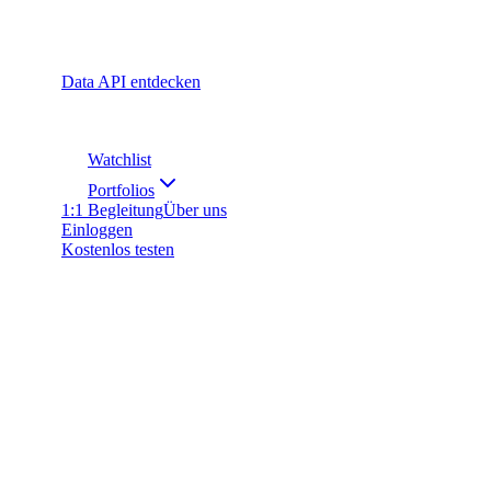
Data API entdecken
Watchlist
Portfolios
1:1 Begleitung
Über uns
Einloggen
Kostenlos testen