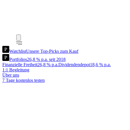
Watchlist
Unsere Top-Picks zum Kauf
Portfolios
26,8 % p.a. seit 2018
Finanzielle Freiheit
26,8 % p.a.
Dividendendepot
18,6 % p.a.
1:1 Begleitung
Über uns
7 Tage kostenlos testen