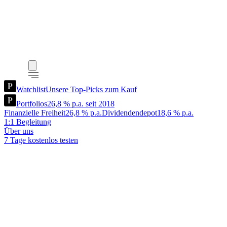
Watchlist
Unsere Top-Picks zum Kauf
Portfolios
26,8 % p.a. seit 2018
Finanzielle Freiheit
26,8 % p.a.
Dividendendepot
18,6 % p.a.
1:1 Begleitung
Über uns
7 Tage kostenlos testen