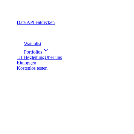
Data API entdecken
Watchlist
Portfolios
1:1 Begleitung
Über uns
Einloggen
Kostenlos testen